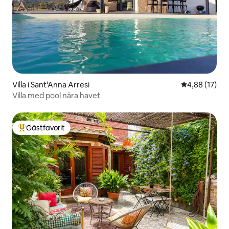
Villa i Sant'Anna Arresi
4,88 av 5 i g
4,88 (17)
Villa med pool nära havet
Gästfavorit
Populär gästfavorit