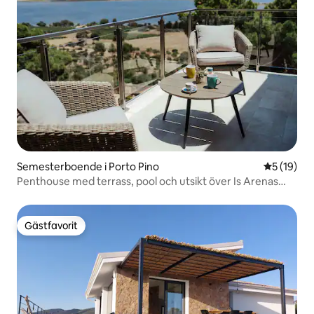
Semesterboende i Porto Pino
5 av 5 i g
5 (19)
Penthouse med terrass, pool och utsikt över Is Arenas
Biancas
Gästfavorit
Gästfavorit