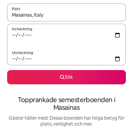
Plats
När resultaten är tillgängliga kan du navigera med upp- och ned
Incheckning
Utcheckning
Sök
Topprankade semesterboenden i
Masainas
Gäster håller med: Dessa boenden har höga betyg för
plats, renlighet och mer.