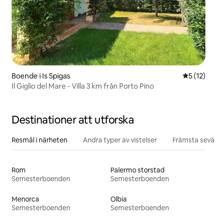
Boende i Is Spigas
5 av 5 i g
5 (12)
Il Giglio del Mare - Villa 3 km från Porto Pino
Destinationer att utforska
Resmål i närheten
Andra typer av vistelser
Främsta sevär
Rom
Palermo storstad
Semesterboenden
Semesterboenden
Menorca
Olbia
Semesterboenden
Semesterboenden