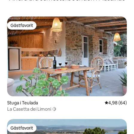
Gästfavorit
Gästfavorit
Stuga i Teulada
4,98 av 5 i g
4,98 (64)
La Casetta dei Limoni 🍋
Gästfavorit
Gästfavorit