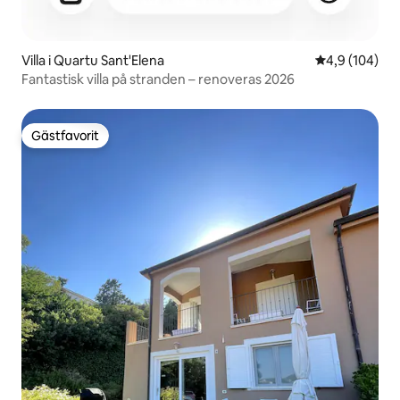
Villa i Quartu Sant'Elena
4,9 av 5 i ge
4,9 (104)
Fantastisk villa på stranden – renoveras 2026
Gästfavorit
Gästfavorit