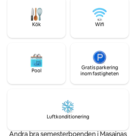
platser att besöka för en oförglömlig
tvättstuga i boend
drömsemester.
🏖️ 15 minuter til
direktbuss
Kök
Wifi
Gratis parkering
Pool
inom fastigheten
Luftkonditionering
Andra bra semesterboenden i Masainas