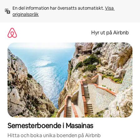
Hoppa
En del information har översatts automatiskt. 
Visa 
till
originalspråk
innehåll
Hyr ut på Airbnb
Semesterboende i Masainas
Hitta och boka unika boenden på Airbnb