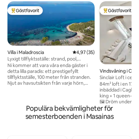
Gästfavorit
Gästfavorit
Populär gästfavorit
Populär gästfavor
Villa i Maladroscia
4,97 av 5 i genomsnittligt be
4,97 (35)
Lyxigt tillflyktsställe: strand, pool,
bubbelpool och mycket mer
Ni kommer att vara våra enda gäster i
Vindsvåning i Cagli
detta lilla paradis: ett prestigefyllt
tillflyktsställe, 100 meter från stranden.
Sinclair Loft i ce
Njut av havsutsikten från varje hörn,
fresk
84m² loft i en 170
Svalka dig i oändlighetspoolen med
inbäddad i Cagliaris ku
havsutsikt, som är helt för dig, slappna
king + 1 queen-sä
av i bubbelpoolområdet: Vi tar hand om
🖼️ Dröm under ett
allt annat. Värden, som respekterar och
Populära bekvämligheter för
1800-talet 🚿 2 raffinerade badrum med
värnar om gästernas integritet, bor på
ekologiska toalettartiklar 📺
semesterboenden i Masainas
nedervåningen och håller allt rent och
TV med de bästa
prydligt. Han ger massor av tips för att
🍝 Fullt utrustat kök + välkomna lokala
njuta av frukost, middagar i/utanför
delikatesser 📶 Snabbt wifi, perfekt för
boendet, restauranger, båtturer och
distansarbete 🧺 Fullt utrustad