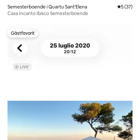
Semesterboende i Quartu Sant'Elena
5 av 5 i g
5 (37)
Casa Incanto Ibisco Semesterboende
Gästfavorit
Gästfavorit