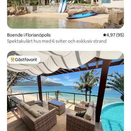
Boende i Florianópolis
4,97 av 5 i g
4,97 (95)
Spektakulärt hus med 6 sviter och exklusiv strand
Gästfavorit
Populär gästfavorit