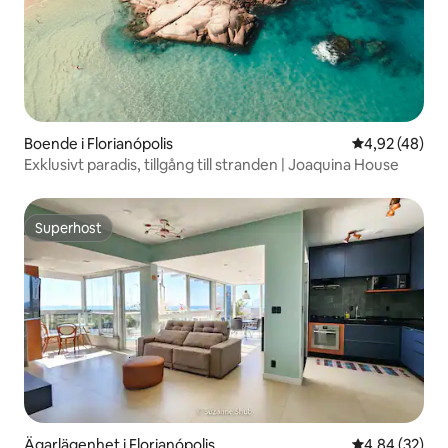
Boende i Florianópolis
4,92 av 5 i g
4,92 (48)
Exklusivt paradis, tillgång till stranden | Joaquina House
Superhost
Superhost
Ägarlägenhet i Florianópolis
4,84 av 5 i g
4,84 (32)