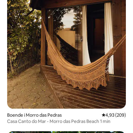
Boende i Morro das Pedras
4,93 av 5 i ge
4,93 (209)
Casa Canto do Mar - Morro das Pedras Beach 1 min