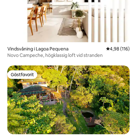
Vindsvåning i Lagoa Pequena
4,98 av 5 i ge
4,98 (116)
Novo Campeche, högklassig loft vid stranden
Gästfavorit
Gästfavorit