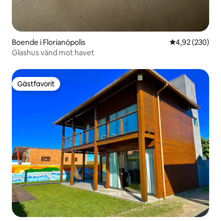
Boende i Florianópolis
4,92 av 5 i ge
4,92 (230)
Glashus vänd mot havet
Gästfavorit
Gästfavorit