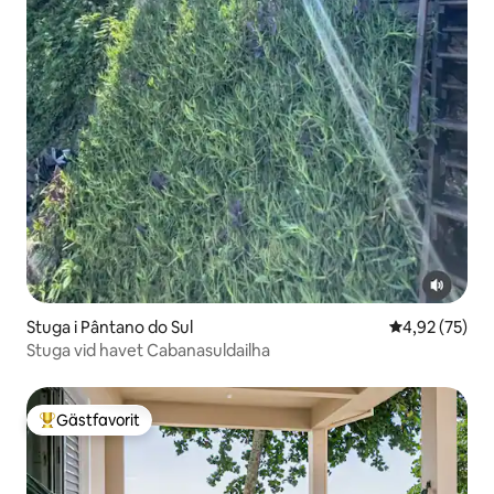
Stuga i Pântano do Sul
4,92 av 5 i g
4,92 (75)
Stuga vid havet Cabanasuldailha
Gästfavorit
Populär gästfavorit