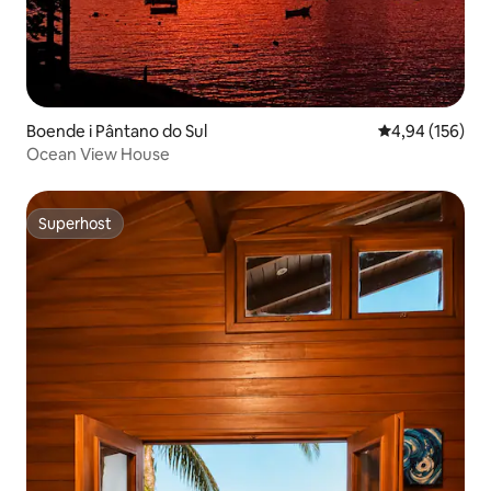
Boende i Pântano do Sul
4,94 av 5 i ge
4,94 (156)
Ocean View House
Superhost
Superhost