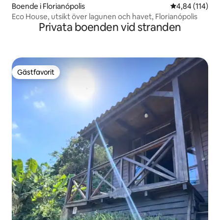
Boende i Florianópolis
4,84 av 5 i ge
4,84 (114)
Eco House, utsikt över lagunen och havet, Florianópolis
Privata boenden vid stranden
Gästfavorit
Gästfavorit