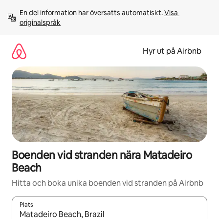
Hoppa
En del information har översatts automatiskt. 
Visa 
till
originalspråk
innehåll
Hyr ut på Airbnb
Boenden vid stranden nära Matadeiro
Beach
Hitta och boka unika boenden vid stranden på Airbnb
Plats
När resultaten är tillgängliga kan du navigera med upp- och ned