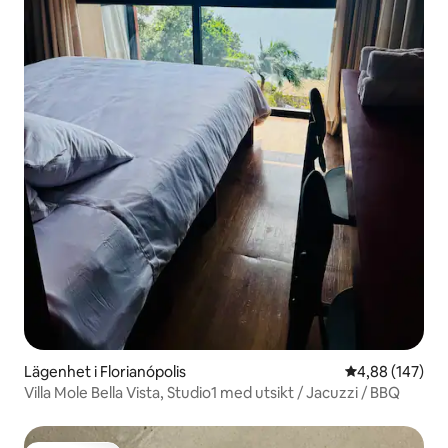
Lägenhet i Florianópolis
4,88 av 5 i ge
4,88 (147)
Villa Mole Bella Vista, Studio1 med utsikt / Jacuzzi / BBQ