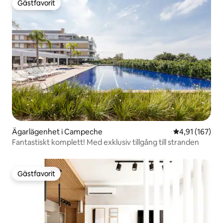
Gästfavorit
Gästfavorit
Ägarlägenhet i Campeche
4,91 av 5 i ge
4,91 (167)
Fantastiskt komplett! Med exklusiv tillgång till stranden
Gästfavorit
Gästfavorit