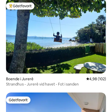
Gästfavorit
Populär gästfavorit
Boende i Jurerê
4,98 av 5 i ge
4,98 (102)
Strandhus - Jurerê vid havet - Fot i sanden
Gästfavorit
Gästfavorit