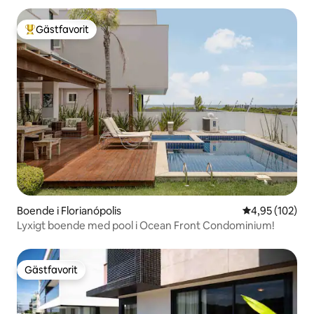
Gästfavorit
Populär gästfavorit
Boende i Florianópolis
4,95 av 5 i ge
4,95 (102)
Lyxigt boende med pool i Ocean Front Condominium!
Gästfavorit
Gästfavorit