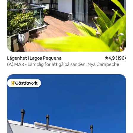
Lägenhet i Lagoa Pequena
4,9 av 5 i ge
4,9 (196)
(A) MAR - Lämplig för att gå på sanden! Nya Campeche
Gästfavorit
Populär gästfavorit