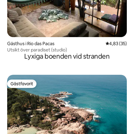
Gästhus i Rio das Pacas
4,83 av 5 i g
4,83 (35)
Utsikt över paradiset (studio)
Lyxiga boenden vid stranden
Gästfavorit
Gästfavorit