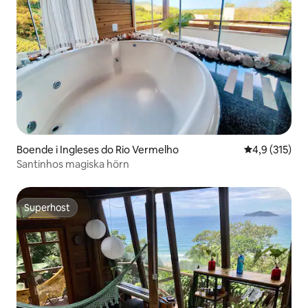
Boende i Ingleses do Rio Vermelho
4,9 av 5 i ge
4,9 (315)
Santinhos magiska hörn
Superhost
Superhost