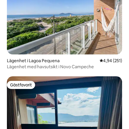
Lägenhet i Lagoa Pequena
4,94 av 5 i ge
4,94 (251)
Lägenhet med havsutsikt i Novo Campeche
Gästfavorit
Gästfavorit