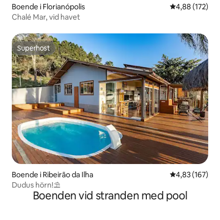
Boende i Florianópolis
4,88 av 5 i ge
4,88 (172)
Chalé Mar, vid havet
Superhost
Superhost
Boende i Ribeirão da Ilha
4,83 av 5 i ge
4,83 (167)
Dudus hörn!⛱️
Boenden vid stranden med pool