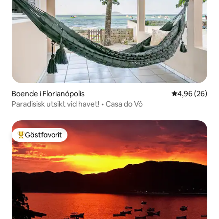
Boende i Florianópolis
4,96 av 5 i g
4,96 (26)
Paradisisk utsikt vid havet! • Casa do Vô
Gästfavorit
Populär gästfavorit