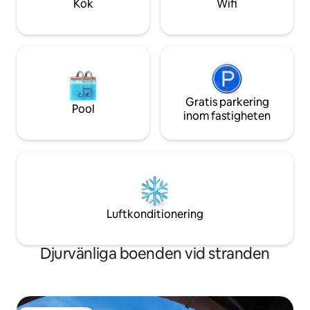
Kök
Wifi
Gratis parkering
Pool
inom fastigheten
Luftkonditionering
Djurvänliga boenden vid stranden