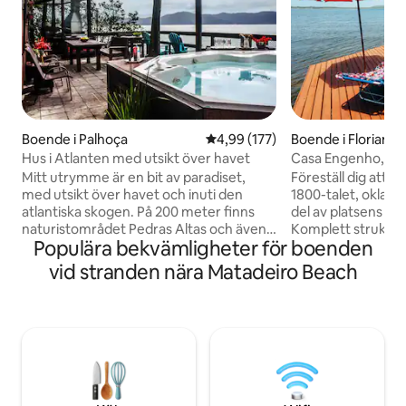
Boende i Palhoça
4,99 av 5 i genomsnittligt bet
4,99 (177)
Boende i Florianóp
Hus i Atlanten med utsikt över havet
Casa Engenho, Be
Histórico
Mitt utrymme är en bit av paradiset,
Föreställ dig att b
med utsikt över havet och inuti den
1800-talet, okland
atlantiska skogen. På 200 meter finns
del av platsens his
naturistområdet Pedras Altas och även
Komplett struktur f
Populära bekvämligheter för boenden
restaurangen Pedras Altas Beach. Alla
4 personer med k
blir förälskade i mitt utrymme, frodig
Spektakulär utsikt
vid stranden nära Matadeiro Beach
natur, vilda fåglar som tukaner, aracuã,
da Conceição, alt
blåfåglar, kanariefåglar och
framför huset. M
trädgårdssångare. Du kommer att
fiberoptiskt inter
kunna njuta av skaldjur och ostron som
atlantiska skogens
odlats på gårdar nära mitt boende.
vattenfall. En uni
Platsen är behagligt lugn och idealisk för
de vackraste platse
den som vill koppla av. Vi är en azoriansk
båt eller stig.
gemenskap.