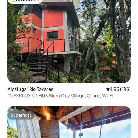
Populär gästfavorit
Alpstuga i Rio Tavares
4,96 av 5 i ge
4,96 (196)
T2 EXKLUSIVT HUS Niura Opy Village, Ofurô, Wi-Fi
Superhost
Superhost