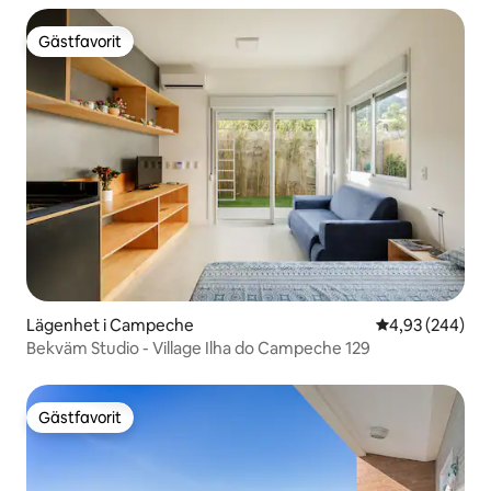
Gästfavorit
Gästfavorit
Lägenhet i Campeche
4,93 av 5 i ge
4,93 (244)
Bekväm Studio - Village Ilha do Campeche 129
Gästfavorit
Gästfavorit