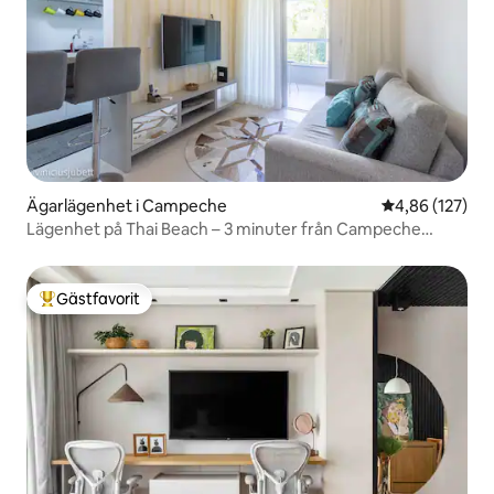
Ägarlägenhet i Campeche
4,86 av 5 i ge
4,86 (127)
Lägenhet på Thai Beach – 3 minuter från Campeche
Beach
Gästfavorit
Populär gästfavorit