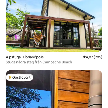
Alpstuga i Florianópolis
4,87 av 5 i ge
4,87 (285)
Stuga några steg från Campeche Beach
Gästfavorit
Populär gästfavorit