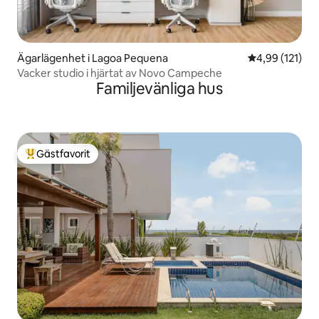
Ägarlägenhet i Lagoa Pequena
4,99 av 5 i ge
4,99 (121)
Vacker studio i hjärtat av Novo Campeche
Familjevänliga hus
Gästfavorit
Populär gästfavorit