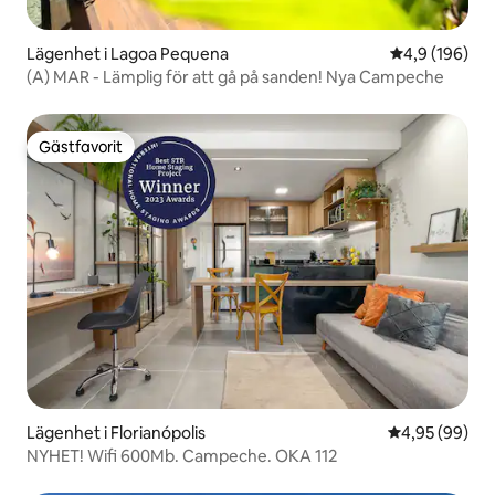
Lägenhet i Lagoa Pequena
4,9 av 5 i ge
4,9 (196)
(A) MAR - Lämplig för att gå på sanden! Nya Campeche
Gästfavorit
Gästfavorit
Lägenhet i Florianópolis
4,95 av 5 i g
4,95 (99)
NYHET! Wifi 600Mb. Campeche. OKA 112