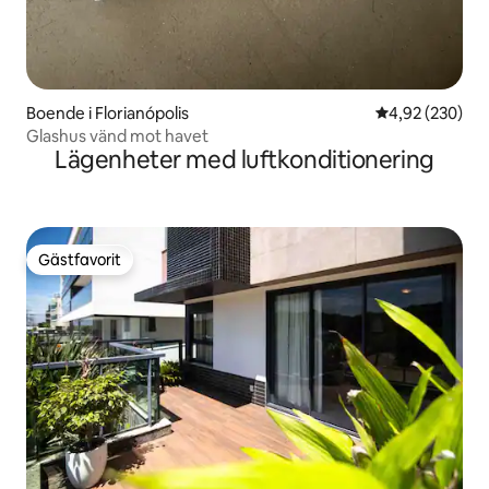
Boende i Florianópolis
4,92 av 5 i ge
4,92 (230)
Glashus vänd mot havet
Lägenheter med luftkonditionering
Gästfavorit
Gästfavorit