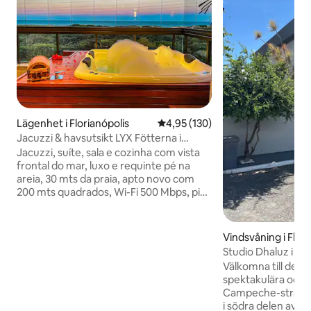
Lägenhet i Florianópolis
4,95 av 5 i genomsnittligt bet
4,95 (130)
Jacuzzi & havsutsikt LYX Fötterna i
sanden 3 sviter
Jacuzzi, suíte, sala e cozinha com vista
frontal do mar, luxo e requinte pé na
areia, 30 mts da praia, apto novo com
200 mts quadrados, Wi-Fi 500 Mbps, piso
de madeira, ar condicionado em todos
os ambientes, Jacuzzi privativa
aquecida/hidromassagem na sacada,
Vindsvåning i Flori
living amplo e integrado à cozinha
Studio Dhaluz i ö
equipada, churrasqueira frente mar,
från havet!
Välkomna till denn
lavanderia e duas garagens cobertas.
spektakulära och v
Localização privilegiada, próximo à
Campeche-strande
padaria, restaurantes, hamburgueria,
i södra delen av ön
gelateria, supermercado, onde se