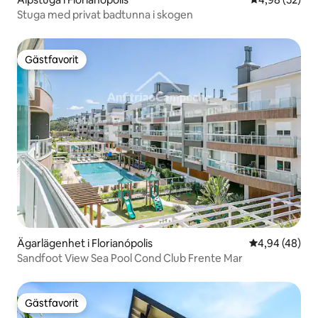
Stuga med privat badtunna i skogen
Gästfavorit
Gästfavorit
Ägarlägenhet i Florianópolis
4,94 av 5 i g
4,94 (48)
Sandfoot View Sea Pool Cond Club Frente Mar
Gästfavorit
Gästfavorit