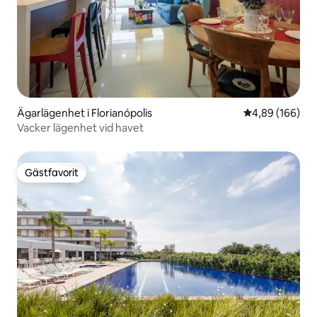
Ägarlägenhet i Florianópolis
4,89 av 5 i ge
4,89 (166)
Vacker lägenhet vid havet
Gästfavorit
Gästfavorit