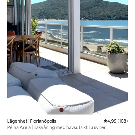
Lägenhet i Florianópolis
4,99 av 5 i ge
4,99 (108)
Pé na Areia | Takvåning med havsutsikt | 3 sviter