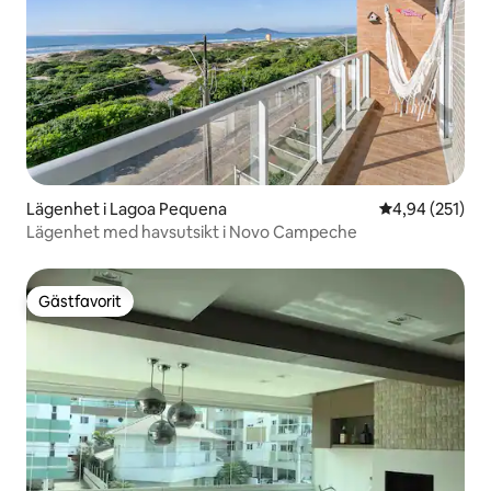
Lägenhet i Lagoa Pequena
4,94 av 5 i ge
4,94 (251)
Lägenhet med havsutsikt i Novo Campeche
Gästfavorit
Gästfavorit