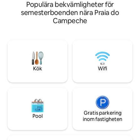
Populära bekvämligheter för
havet, 4 minuter f
consegue fazer tudo a pé!
barer, livsmedelsbu
semesterboenden nära Praia do
Bostadsområdet dä
Campeche
mycket säkert oc
elektronisk grind!
luftkonditionering
mikrovågsugn, airf
kaffebryggare, hår
denna underbara o
är Praia do Campe
Kök
Wifi
Gratis parkering
Pool
inom fastigheten