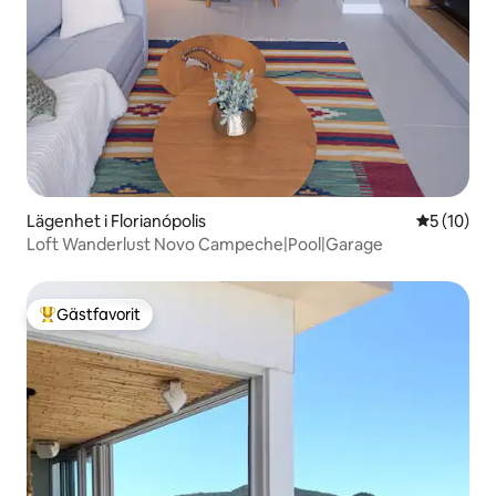
Lägenhet i Florianópolis
5 av 5 i g
5 (10)
Loft Wanderlust Novo Campeche|Pool|Garage
Gästfavorit
Populär gästfavorit