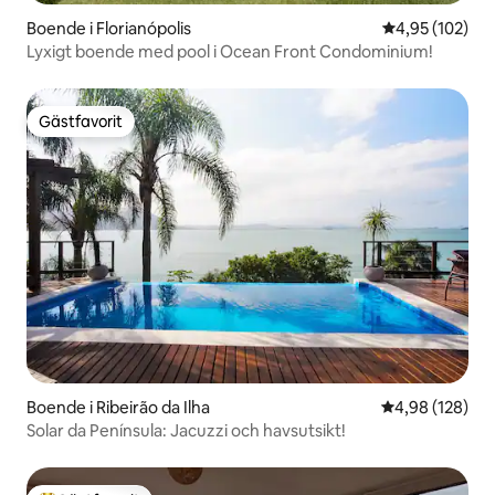
Boende i Florianópolis
4,95 av 5 i ge
4,95 (102)
Lyxigt boende med pool i Ocean Front Condominium!
Gästfavorit
Gästfavorit
Boende i Ribeirão da Ilha
4,98 av 5 i ge
4,98 (128)
Solar da Península: Jacuzzi och havsutsikt!