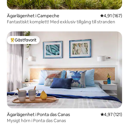
Ägarlägenhet i Campeche
4,91 av 5 i ge
4,91 (167)
Fantastiskt komplett! Med exklusiv tillgång till stranden
Gästfavorit
Populär gästfavorit
Ägarlägenhet i Ponta das Canas
4,97 av 5 i ge
4,97 (121)
Mysigt hörn i Ponta das Canas