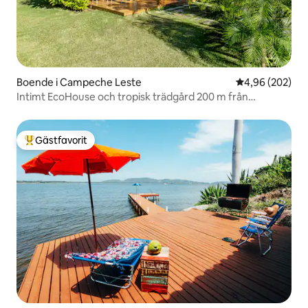
Boende i Campeche Leste
4,96 av 5 i ge
4,96 (202)
Intimt EcoHouse och tropisk trädgård 200 m från
stranden
Gästfavorit
Populär gästfavorit