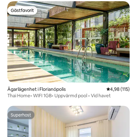
Gästfavorit
Gästfavorit
Ägarlägenhet i Florianópolis
4,98 av 5 i ge
4,98 (115)
Thai Home• WIFI 1GB• Uppvärmd pool • Vid havet
Superhost
Superhost