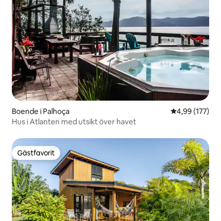
Boende i Palhoça
4,99 av 5 i ge
4,99 (177)
Hus i Atlanten med utsikt över havet
Gästfavorit
Gästfavorit