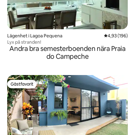
Lägenhet i Lagoa Pequena
4,93 av 5 i ge
4,93 (196)
Lyx på stranden!
Andra bra semesterboenden nära Praia
do Campeche
Gästfavorit
Gästfavorit