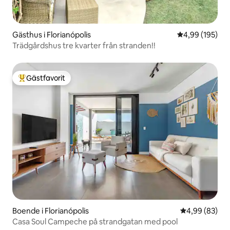
Gästhus i Florianópolis
4,99 av 5 i ge
4,99 (195)
Trädgårdshus tre kvarter från stranden!!
Gästfavorit
Populär gästfavorit
Boende i Florianópolis
4,99 av 5 i g
4,99 (83)
Casa Soul Campeche på strandgatan med pool