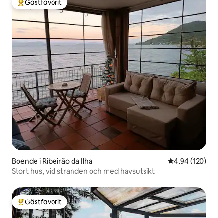
Gästfavorit
Populär gästfavorit
Boende i Ribeirão da Ilha
4,94 av 5 i ge
4,94 (120)
Stort hus, vid stranden och med havsutsikt
Gästfavorit
Populär gästfavorit