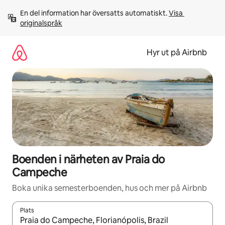
Hoppa
En del information har översatts automatiskt. 
Visa 
till
originalspråk
innehåll
Hyr ut på Airbnb
Boenden i närheten av Praia do
Campeche
Boka unika semesterboenden, hus och mer på Airbnb
Plats
När resultaten är tillgängliga kan du navigera med upp- och ned