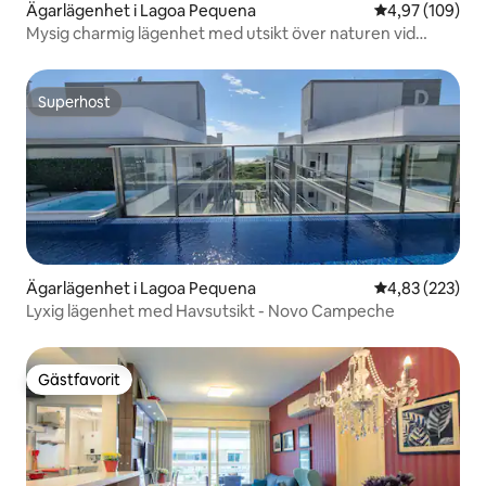
Ägarlägenhet i Lagoa Pequena
4,97 av 5 i ge
4,97 (109)
Mysig charmig lägenhet med utsikt över naturen vid
stranden
Superhost
Superhost
Ägarlägenhet i Lagoa Pequena
4,83 av 5 i ge
4,83 (223)
Lyxig lägenhet med Havsutsikt - Novo Campeche
Gästfavorit
Gästfavorit