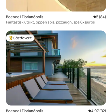
Boende i Florianópolis
5 av 5 i g
5 (84)
Fantastisk utsikt, öppen spis, pizzaugn, spa 6xsjuros
Gästfavorit
Populär gästfavorit
Boende i Florianópolis
4,97 av 5 i g
4,97 (32)