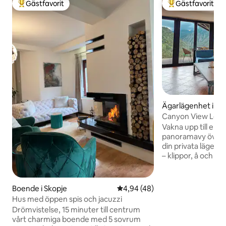
Gästfavorit
Gästfavorit
Populär gästfavorit
Populär gästfavor
Ägarlägenhet i Ma
Canyon View Lodg
översta våningen 
Vakna upp till en
panoramavy över 
din privata lägenh
– klippor, å och sk
under din balkon
ligger inbäddat i 
Comfort Apartmen
Boende i Skopje
4,94 av 5 i genomsnittligt be
4,94 (48)
övervåningen för d
Hus med öppen spis och jacuzzi
med queen-säng, et
Drömvistelse, 15 minuter till centrum
ett rymligt varda
vårt charmiga boende med 5 sovrum
som är som gjord 