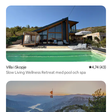
Villa i Skopje
4,74 av 5 i g
4,74 (43)
Slow Living Wellness Retreat med pool och spa