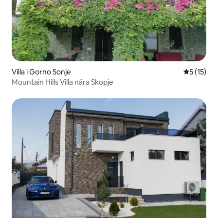
Villa i Gorno Sonje
5 av 5 i g
5 (15)
Mountain Hills Villa nära Skopje