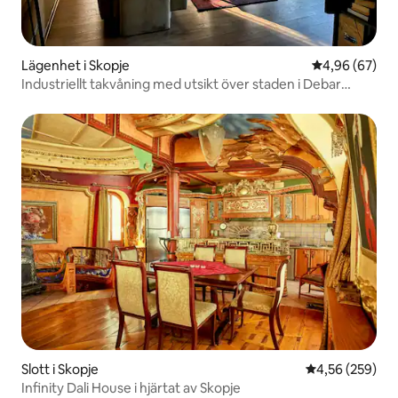
Lägenhet i Skopje
4,96 av 5 i g
4,96 (67)
Industriellt takvåning med utsikt över staden i Debar
Maalo
Slott i Skopje
4,56 av 5 i ge
4,56 (259)
Infinity Dali House i hjärtat av Skopje