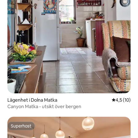
Lägenhet i Dolna Matka
4,5 av 5 i g
4,5 (10)
Canyon Matka - utsikt över bergen
Superhost
Superhost