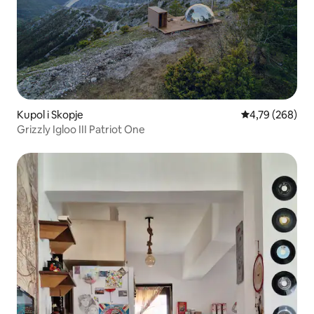
Kupol i Skopje
4,79 av 5 i ge
4,79 (268)
Grizzly Igloo III Patriot One