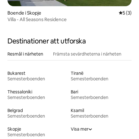
Boende i Skopje
5 av 5 i 
5 (3)
Villa - All Seasons Residence
Destinationer att utforska
Resmål i närheten
Främsta sevärdheterna i närheten
Bukarest
Tiranë
Semesterboenden
Semesterboenden
Thessaloníki
Bari
Semesterboenden
Semesterboenden
Belgrad
Ksamil
Semesterboenden
Semesterboenden
Skopje
Visa mer
Semesterboenden