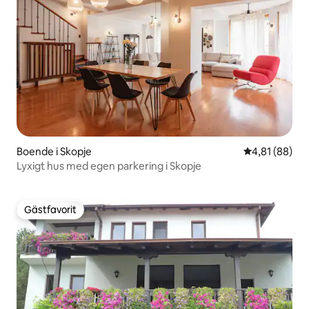
Boende i Skopje
4,81 av 5 i g
4,81 (88)
Lyxigt hus med egen parkering i Skopje
Gästfavorit
Gästfavorit