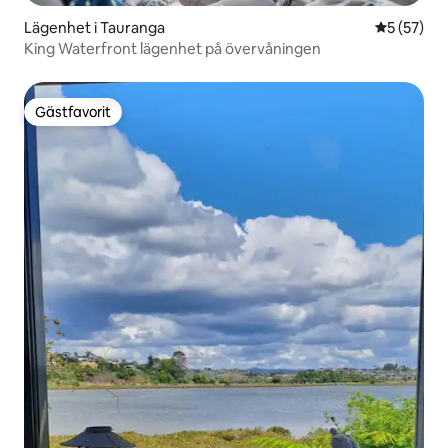
Lägenhet i Tauranga
5 av 5 i g
5 (57)
King Waterfront lägenhet på övervåningen
Gästfavorit
Gästfavorit