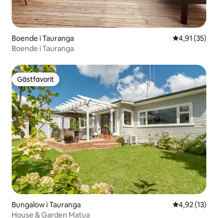
Boende i Tauranga
4,91 av 5 i g
4,91 (35)
Boende i Tauranga
Gästfavorit
Gästfavorit
Bungalow i Tauranga
4,92 av 5 i g
4,92 (13)
House & Garden Matua