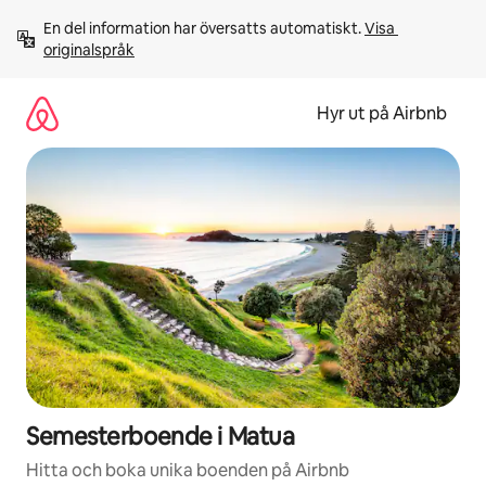
Hoppa
En del information har översatts automatiskt. 
Visa 
till
originalspråk
innehåll
Hyr ut på Airbnb
Semesterboende i Matua
Hitta och boka unika boenden på Airbnb