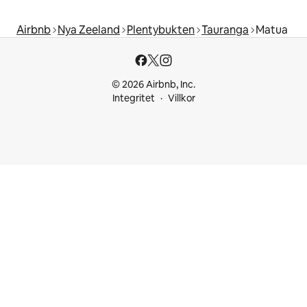
Airbnb
Nya Zeeland
Plentybukten
Tauranga
Matua
© 2026 Airbnb, Inc.
Integritet
Villkor