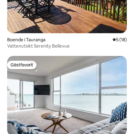
Boende i Tauranga
5 av 5 i g
5 (18)
Vattenutsikt Serenity Bellevue
Gästfavorit
Gästfavorit