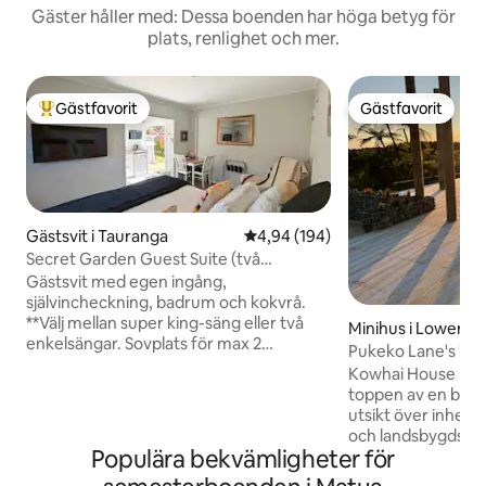
Gäster håller med: Dessa boenden har höga betyg för
plats, renlighet och mer.
Gästfavorit
Gästfavorit
Populär gästfavorit
Gästfavorit
Gästsvit i Tauranga
4,94 av 5 i genomsnittligt bety
4,94 (194)
Secret Garden Guest Suite (två
enkelsängar eller superking)
Gästsvit med egen ingång,
självincheckning, badrum och kokvrå.
**Välj mellan super king-säng eller två
Minihus i Lower Ka
enkelsängar. Sovplats för max 2
Pukeko Lane's "Ko
personer Pentryt är utrustat med
blend"
Kowhai House har e
te/kaffe/socker/mjölk, vattenkokare,
toppen av en bluf
brödrost, kylskåp och mikrovågsugn.
utsikt över inhems
Ingen kokplatta. Det finns Netflix och
och landsbygdsbr
ultrasnabbt wifi. Egen uteplats med
Populära bekvämligheter för
en nybyggnad har v
pergola för gästerna att använda Vi
erbjuda en elegant, s