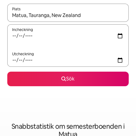
Plats
När resultaten är tillgängliga kan du navigera med upp- och ned
Incheckning
Utcheckning
Sök
Snabbstatistik om semesterboenden i
Matua