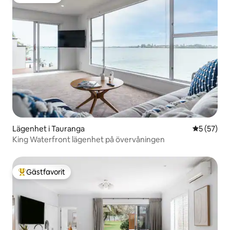
Gästfavorit
Lägenhet i Tauranga
5 av 5 i g
5 (57)
King Waterfront lägenhet på övervåningen
Gästfavorit
Populär gästfavorit