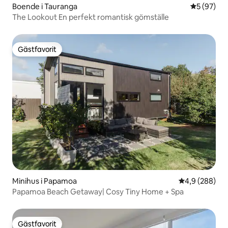
Boende i Tauranga
5 av 5 i g
5 (97)
The Lookout En perfekt romantisk gömställe
Gästfavorit
Gästfavorit
Minihus i Papamoa
4,9 av 5 i ge
4,9 (288)
Papamoa Beach Getaway| Cosy Tiny Home + Spa
Gästfavorit