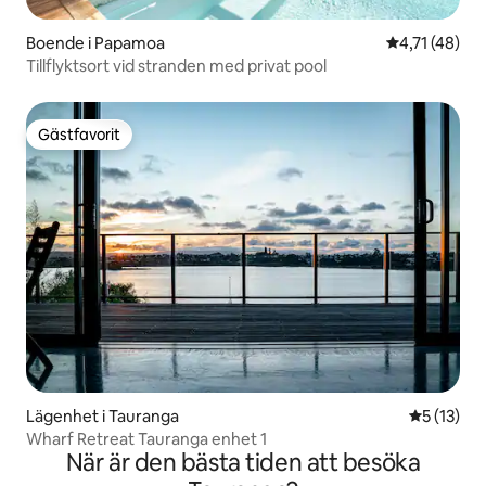
Boende i Papamoa
4,71 av 5 i 
4,71 (48)
Tillflyktsort vid stranden med privat pool
Gästfavorit
Gästfavorit
Lägenhet i Tauranga
5 av 5 i g
5 (13)
Wharf Retreat Tauranga enhet 1
När är den bästa tiden att besöka