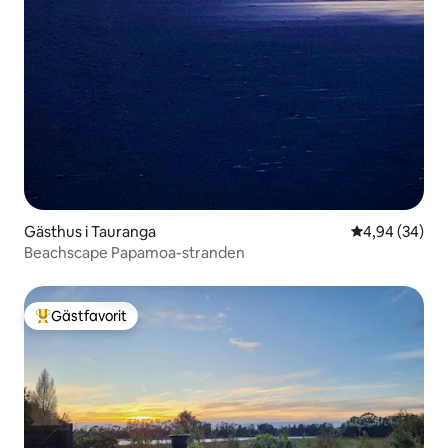
Gästhus i Tauranga
4,94 av 5 i g
4,94 (34)
Beachscape Papamoa-stranden
Gästfavorit
Populär gästfavorit