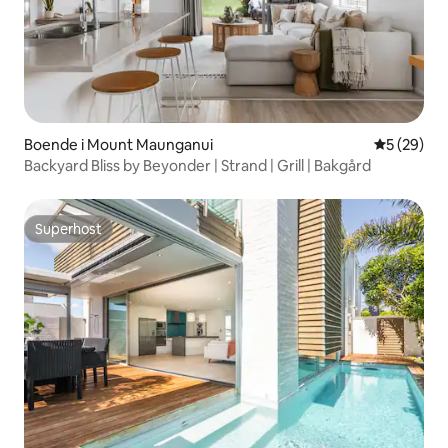
Boende i Mount Maunganui
5 av 5 i g
5 (29)
Backyard Bliss by Beyonder | Strand | Grill | Bakgård
Superhost
Superhost