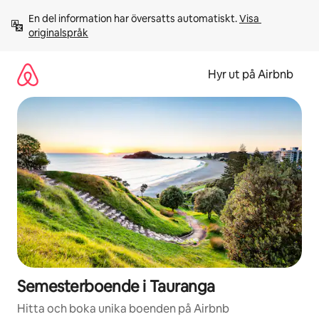
Hoppa
En del information har översatts automatiskt. 
Visa 
till
originalspråk
innehåll
Hyr ut på Airbnb
Semesterboende i Tauranga
Hitta och boka unika boenden på Airbnb