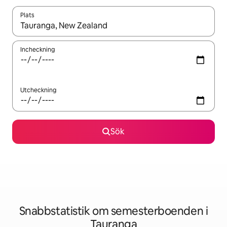
Plats
När resultaten är tillgängliga kan du navigera med upp- och ned
Incheckning
Utcheckning
Sök
Snabbstatistik om semesterboenden i
Tauranga