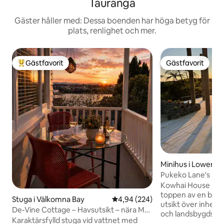
Tauranga
Gäster håller med: Dessa boenden har höga betyg för
plats, renlighet och mer.
Gästfavorit
Gästfavorit
Populär gästfavorit
Gästfavorit
Minihus i Lower Ka
Pukeko Lane's "Ko
blend"
Kowhai House har e
toppen av en bluf
Stuga i Välkomna Bay
4,94 av 5 i genomsnittligt bety
4,94 (224)
utsikt över inhems
De-Vine Cottage – Havsutsikt – nära Mt
och landsbygdsbr
Maunganui
Karaktärsfylld stuga vid vattnet med
en nybyggnad har v