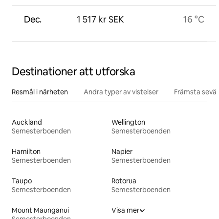
Dec.
1 517 kr SEK
16 °C
Destinationer att utforska
Resmål i närheten
Andra typer av vistelser
Främsta sevär
Auckland
Wellington
Semesterboenden
Semesterboenden
Hamilton
Napier
Semesterboenden
Semesterboenden
Taupo
Rotorua
Semesterboenden
Semesterboenden
Mount Maunganui
Visa mer
Semesterboenden