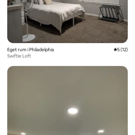
Eget rum i Philadelphia
5 av 5 i g
5 (12)
Swiftie Loft