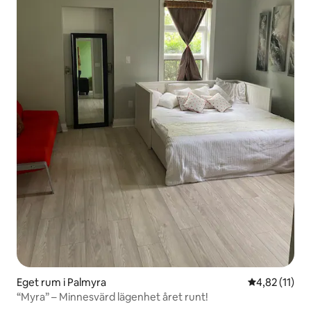
Eget rum i Palmyra
4,82 av 5 i 
4,82 (11)
“Myra” – Minnesvärd lägenhet året runt!