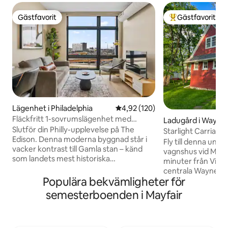
Gästfavorit
Gästfavorit
Gästfavorit
Populär gästfavor
Lägenhet i Philadelphia
4,92 av 5 i genomsnittligt bet
4,92 (120)
Fläckfritt 1-sovrumslägenhet med
Ladugård i Wayne
takterrass|Gamla stan|Förstklassig utsikt
Slutför din Philly-upplevelse på The
Starlight Carriage 
Edison. Denna moderna byggnad står i
Wayne
Fly till denna und
vacker kontrast till Gamla stan – känd
vagnshus vid Main 
som landets mest historiska
minuter från Villa
kvadratkilometer. Promenera till de
centrala Wayne; 10
bästa restaurangerna, affärer,
Populära bekvämligheter för
Prussia; en kort p
Independence Hall, Liberty Bell, Race
tågstation tar dig t
semesterboenden i Mayfair
Street Pier och mycket mer! Bara 10
minuter med anslut
minuters Uber till matcher med Eagles,
och Washington, D.C. Med e
Phillies, 76ers och Flyers. ➢Queen-säng
ingång, fullt utru
➢Bäddsoffa i queen-storlek (sängkläder