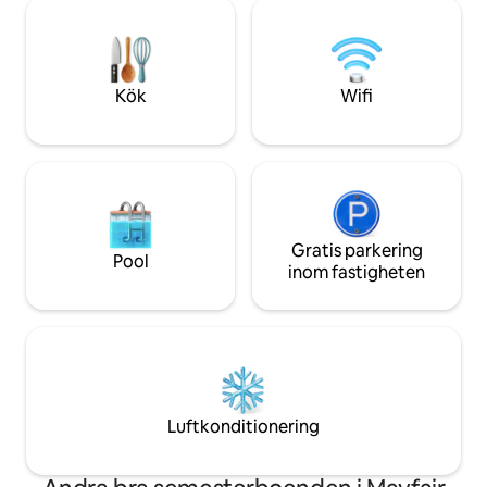
sovrum har vi beva
tillhandahålls) ➢ Parkering på
cederträ, träbjälk
närliggande parkeringsplats för 20 $/dag
samt blottat kupolen. Perfe
➢Delad takterrass med panoramautsikt
universitetsbesök,
➢Arbetsyta ➢Tvättmaskin/torktumlare i
Park eller för att ha
Kök
Wifi
boendet ➢Gästsupport dygnet runt
Philadelphia utan a
Gratis parkering
Pool
inom fastigheten
Luftkonditionering