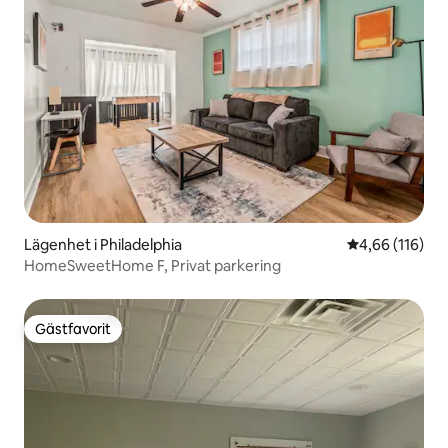
Lägenhet i Philadelphia
4,66 av 5 i ge
4,66 (116)
HomeSweetHome F, Privat parkering
Gästfavorit
Gästfavorit