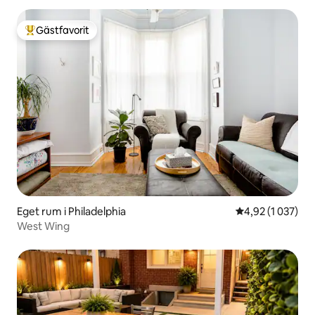
Gästfavorit
Populär gästfavorit
Eget rum i Philadelphia
4,92 av 5 i gen
4,92 (1 037)
West Wing