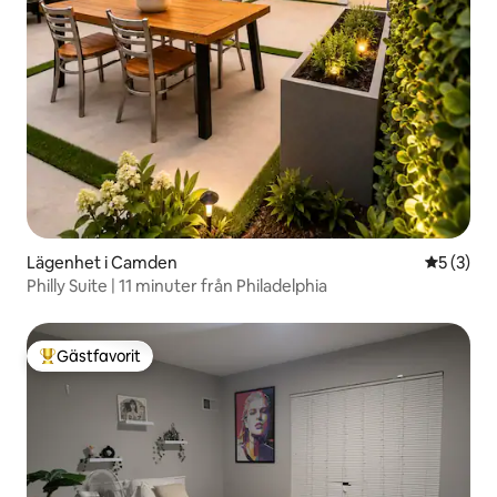
Lägenhet i Camden
5 av 5 i 
5 (3)
Philly Suite | 11 minuter från Philadelphia
Gästfavorit
Populär gästfavorit