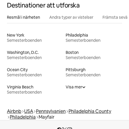
Destinationer att utforska
Resmål i närheten
Andra typer av vistelser
Främsta sevär
New York
Philadelphia
Semesterboenden
Semesterboenden
Washington, D.C.
Boston
Semesterboenden
Semesterboenden
Ocean City
Pittsburgh
Semesterboenden
Semesterboenden
Virginia Beach
Visa mer
Semesterboenden
Airbnb
USA
Pennsylvanien
Philadelphia County
Philadelphia
Mayfair