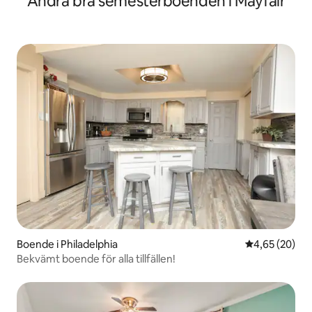
Andra bra semesterboenden i Mayfair
Boende i Philadelphia
4,65 av 5 i g
4,65 (20)
Bekvämt boende för alla tillfällen!