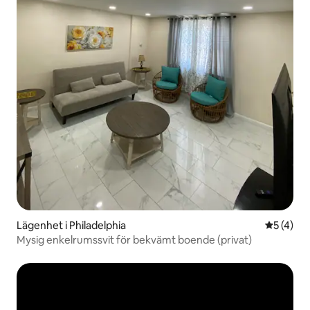
Lägenhet i Philadelphia
5 av 5 i 
5 (4)
Mysig enkelrumssvit för bekvämt boende (privat)