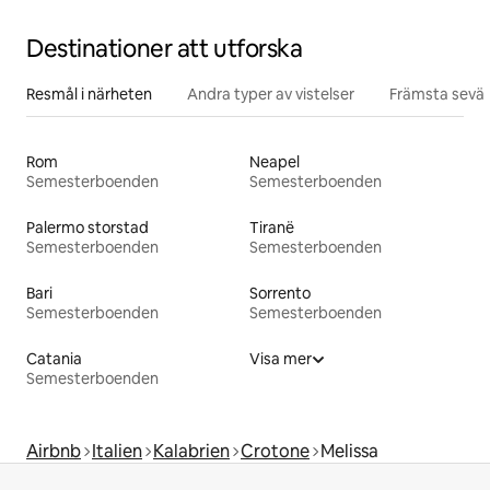
Destinationer att utforska
Resmål i närheten
Andra typer av vistelser
Främsta sevär
Rom
Neapel
Semesterboenden
Semesterboenden
Palermo storstad
Tiranë
Semesterboenden
Semesterboenden
Bari
Sorrento
Semesterboenden
Semesterboenden
Catania
Visa mer
Semesterboenden
Airbnb
Italien
Kalabrien
Crotone
Melissa