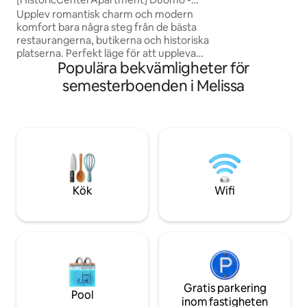
enda sättet att ta si
Castello Carlo V
Upplev romantisk charm och modern
Pietrapaola är med
komfort bara några steg från de bästa
kollektivtrafik eller
restaurangerna, butikerna och historiska
platserna. Perfekt läge för att uppleva
Populära bekvämligheter för
staden till fots.
HistoricCenterApartment, är utrustad
semesterboenden i Melissa
med alla bekvämligheter och tjänster,
för en tillfredsställande upplevelse. Unik
stil och fina detaljer ger en varm och
raffinerad atmosfär för en oförglömlig
vistelse. Perfekt för familjer,
ensamstående resenärer och par som
söker en romantisk tillflykt. Stor gratis
parkeringsplats några meter bort.
Kök
Wifi
Gratis parkering
Pool
inom fastigheten