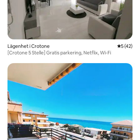
Lägenhet i Crotone
5 av 5 i g
5 (42)
[Crotone 5 Stelle] Gratis parkering, Netflix, Wi-Fi