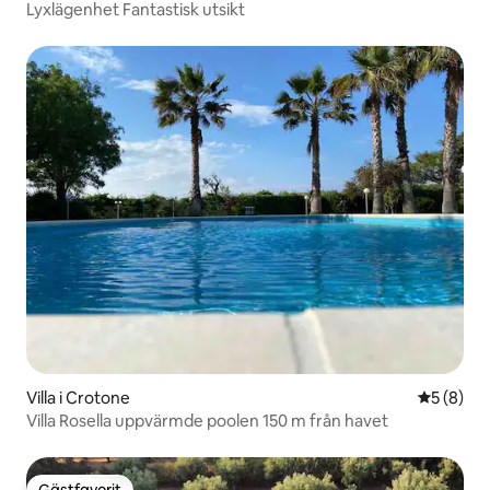
Lyxlägenhet Fantastisk utsikt
Villa i Crotone
5 av 5 i 
5 (8)
Villa Rosella uppvärmde poolen 150 m från havet
Gästfavorit