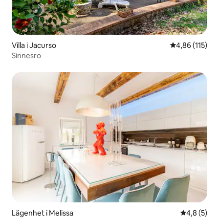
Villa i Jacurso
4,86 av 5 i ge
4,86 (115)
Sinnesro
Lägenhet i Melissa
4,8 av 5 i 
4,8 (5)