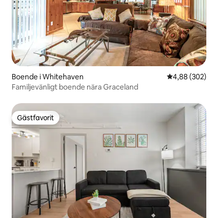
Boende i Whitehaven
4,88 av 5 i ge
4,88 (302)
Familjevänligt boende nära Graceland
Gästfavorit
Gästfavorit