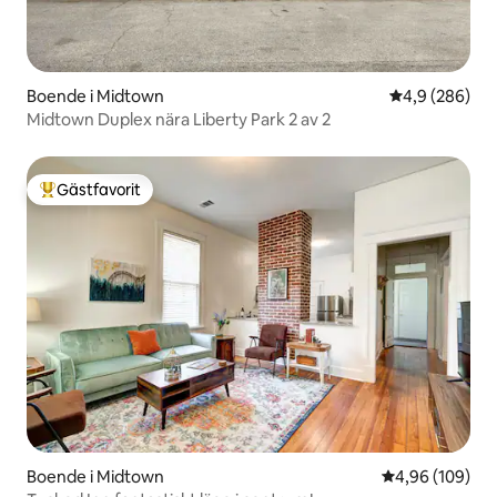
Boende i Midtown
4,9 av 5 i ge
4,9 (286)
Midtown Duplex nära Liberty Park 2 av 2
Gästfavorit
Populär gästfavorit
Boende i Midtown
4,96 av 5 i ge
4,96 (109)