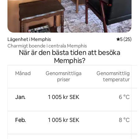
Lägenhet i Memphis
5 av 5 i g
5 (25)
Charmigt boende i centrala Memphis
När är den bästa tiden att besöka
Memphis?
Månad
Genomsnittliga
Genomsnittlig
priser
temperatur
Jan.
1 005 kr SEK
6 °C
Feb.
1 005 kr SEK
8 °C