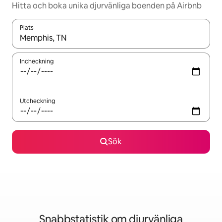
Hitta och boka unika djurvänliga boenden på Airbnb
Plats
När resultaten är tillgängliga kan du navigera med upp- och ned
Incheckning
Utcheckning
Sök
Snabbstatistik om djurvänliga