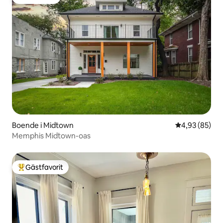
Gästfavorit
Boende i Midtown
4,93 av 5 i g
4,93 (85)
Memphis Midtown-oas
Gästfavorit
Populär gästfavorit