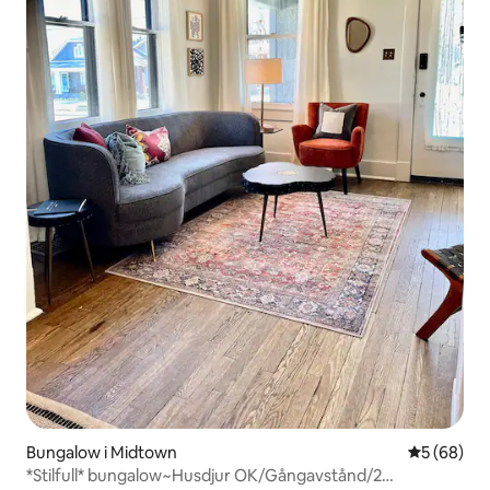
Bungalow i Midtown
5 av 5 i g
5 (68)
*Stilfull* bungalow~Husdjur OK/Gångavstånd/2