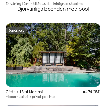
En våning | 2 min till St. Jude | Inhägnad uteplats
Djurvänliga boenden med pool
Superhost
Superhost
Gästhus i East Memphis
4,74 av 5 i ge
4,74 (351)
Modern asiatisk privat poolhus