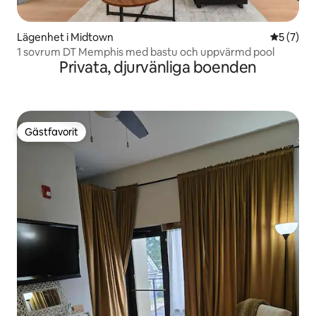
Lägenhet i Midtown
5 av 5 i 
5 (7)
1 sovrum DT Memphis med bastu och uppvärmd pool
Privata, djurvänliga boenden
Gästfavorit
Gästfavorit