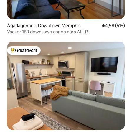
Ägarlägenhet i Downtown Memphis
4,98 av 5 i ge
4,98 (519)
Vacker 1BR downtown condo nära ALLT!
Gästfavorit
Populär gästfavorit