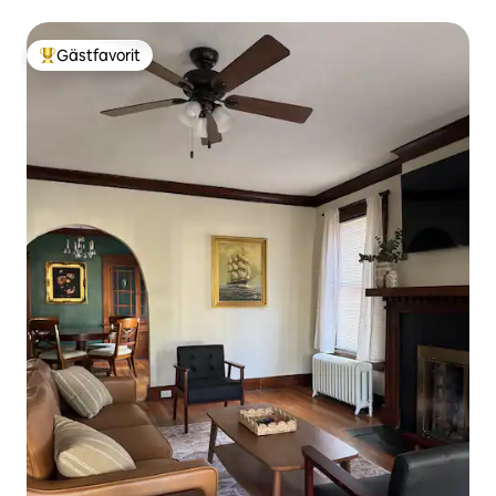
badrum/Uteplatser!
Gästfavorit
Populär gästfavorit