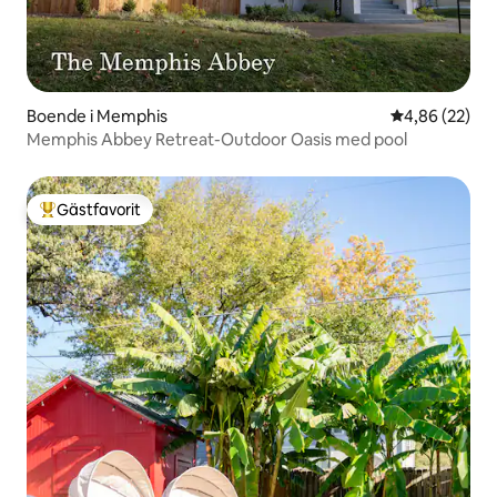
Boende i Memphis
4,86 av 5 i g
4,86 (22)
Memphis Abbey Retreat-Outdoor Oasis med pool
Gästfavorit
Populär gästfavorit