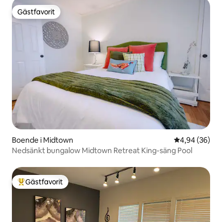
Gästfavorit
Gästfavorit
Boende i Midtown
4,94 av 5 i g
4,94 (36)
Nedsänkt bungalow Midtown Retreat King-säng Pool
Gästfavorit
Populär gästfavorit