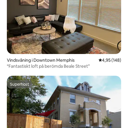
Vindsvåning i Downtown Memphis
4,95 av 5 i ge
4,95 (148)
“Fantastiskt loft på berömda Beale Street”
Superhost
Superhost