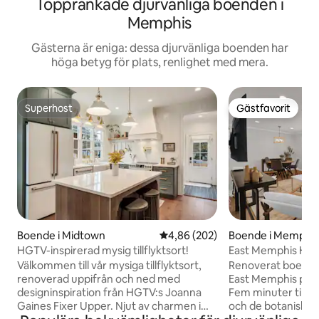
Topprankade djurvänliga boenden i
Memphis
Gästerna är eniga: dessa djurvänliga boenden har
höga betyg för plats, renlighet med mera.
Superhost
Gästfavorit
Superhost
Gästfavorit
Boende i Midtown
4,86 av 5 i genomsnittligt bety
4,86 (202)
Boende i Memphi
HGTV-inspirerad mysig tillflyktsort!
East Memphis Hem 
Husdjur OK
Välkommen till vår mysiga tillflyktsort,
Renoverat boende
renoverad uppifrån och ned med
East Memphis på e
designinspiration från HGTV:s Joanna
Fem minuter till U
Gaines Fixer Upper. Njut av charmen i
och de botaniska 