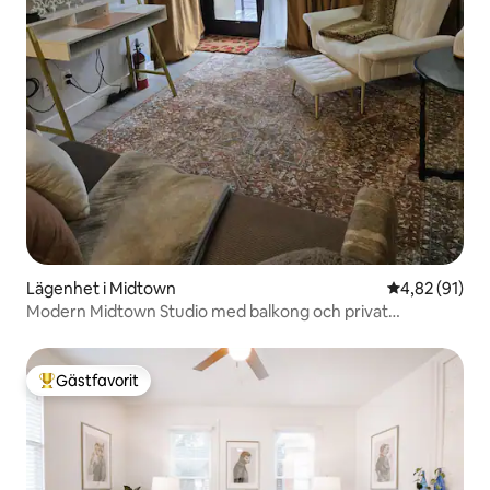
Lägenhet i Midtown
4,82 av 5 i g
4,82 (91)
Modern Midtown Studio med balkong och privat
parkering
Gästfavorit
Populär gästfavorit