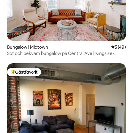
Bungalow i Midtown
5 av 5 i g
5 (49)
Söt och bekväm bungalow på Central Ave | Kingsize-
sängar
Gästfavorit
Populär gästfavorit