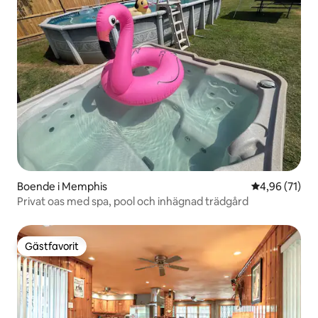
Boende i Memphis
4,96 av 5 i g
4,96 (71)
Privat oas med spa, pool och inhägnad trädgård
Gästfavorit
Gästfavorit