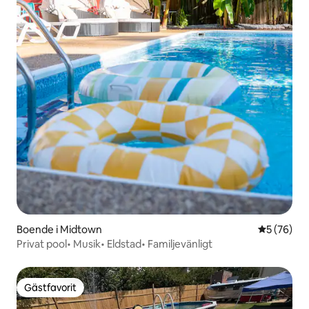
Boende i Midtown
5 av 5 i g
5 (76)
Privat pool• Musik• Eldstad• Familjevänligt
Gästfavorit
Gästfavorit