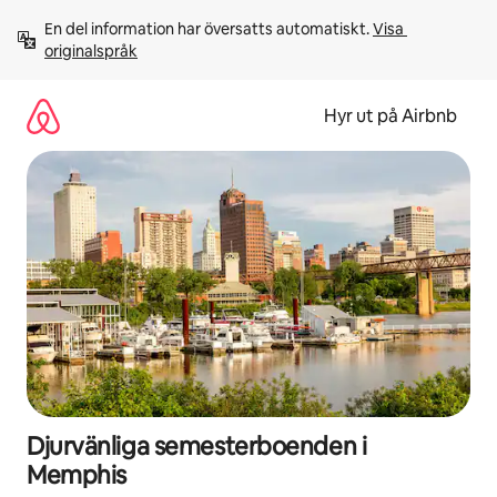
Hoppa
En del information har översatts automatiskt. 
Visa 
till
originalspråk
innehåll
Hyr ut på Airbnb
Djurvänliga semesterboenden i
Memphis