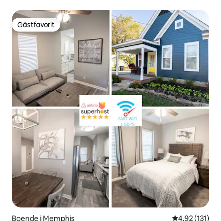
gård!
Gästfavorit
Gästfavorit
Boende i Memphis
4,92 av 5 i ge
4,92 (131)