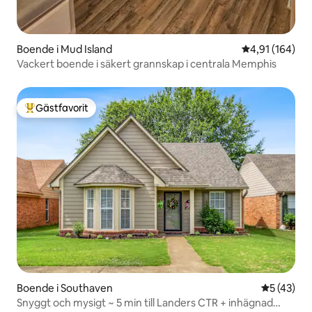
Boende i Mud Island
4,91 av 5 i ge
4,91 (164)
Vackert boende i säkert grannskap i centrala Memphis
Gästfavorit
Populär gästfavorit
Boende i Southaven
5 av 5 i g
5 (43)
Snyggt och mysigt ~ 5 min till Landers CTR + inhägnad