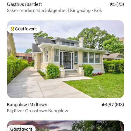
Gästhus i Bartlett
5 av 5 i g
5 (73)
Säker modern studiolägenhet | King-säng • Kök
Gästfavorit
Populär gästfavorit
Bungalow i Midtown
4,97 av 5 i ge
4,97 (513)
Big River Crosstown Bungalow
Gästfavorit