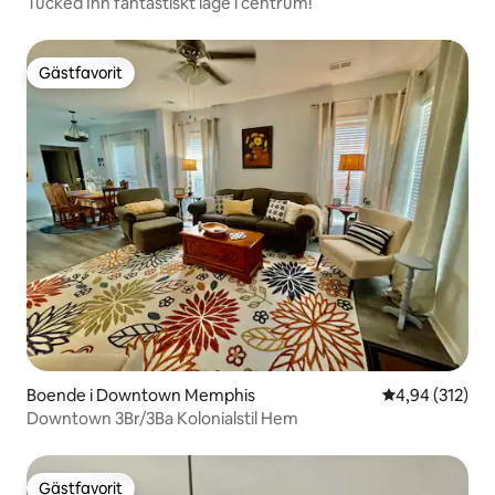
Tucked Inn fantastiskt läge i centrum!
Gästfavorit
Gästfavorit
Boende i Downtown Memphis
4,94 av 5 i ge
4,94 (312)
Downtown 3Br/3Ba Kolonialstil Hem
Gästfavorit