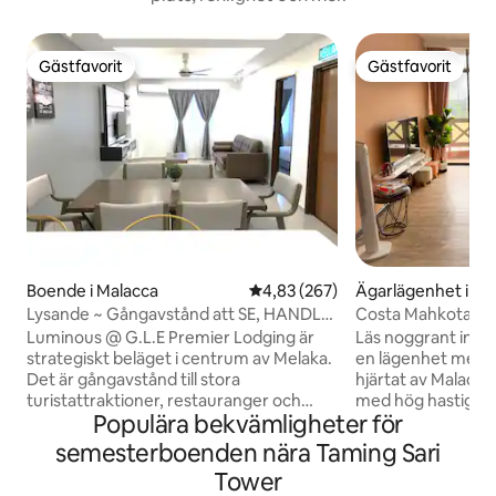
Gästfavorit
Gästfavorit
Gästfavorit
Gästfavorit
Boende i Malacca
4,83 av 5 i genomsnittligt bety
4,83 (267)
Ägarlägenhet i Ma
Lysande ~ Gångavstånd att SE, HANDLA
Costa Mahkota@Ci
och ÄTA!
Wifi + Netflix)
Luminous @ G.L.E Premier Lodging är
Läs noggrant innan du 
strategiskt beläget i centrum av Melaka.
en lägenhet med 1
Det är gångavstånd till stora
hjärtat av Malacca
turistattraktioner, restauranger och
med hög hastighe
Populära bekvämligheter för
shoppingcenter. Vi erbjuder ett brett
(NETFLIX+Youtube) Den ligger på
utbud av faciliteter och tjänster för att
HÖGA våningen me
semesterboenden nära Taming Sari
säkerställa våra gäster en bekväm och
**Vänligen förvänta
Tower
avkopplande vistelse när du besöker
eftersom det vetter