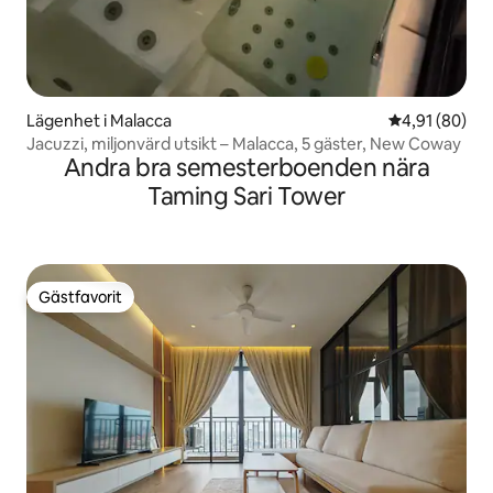
Lägenhet i Malacca
4,91 av 5 i g
4,91 (80)
Jacuzzi, miljonvärd utsikt – Malacca, 5 gäster, New Coway
Andra bra semesterboenden nära
Taming Sari Tower
Gästfavorit
Gästfavorit