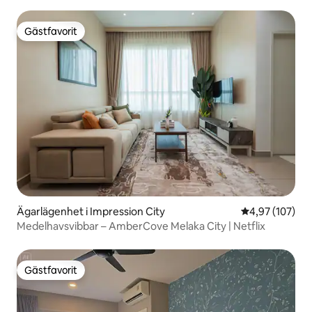
Gästfavorit
Gästfavorit
Ägarlägenhet i Impression City
4,97 av 5 i ge
4,97 (107)
Medelhavsvibbar – AmberCove Melaka City | Netflix
Gästfavorit
Gästfavorit