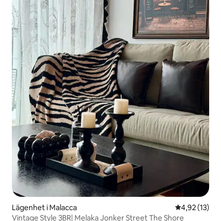
Lägenhet i Malacca
4,92 av 5 i g
4,92 (13)
Vintage Style 3BR| Melaka Jonker Street The Shore