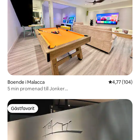
Boende i Malacca
4,77 av 5 i ge
4,77 (104)
5 min promenad till Jonker
22pax/PoolTable/Spelmaskin/Ktv
Gästfavorit
Gästfavorit