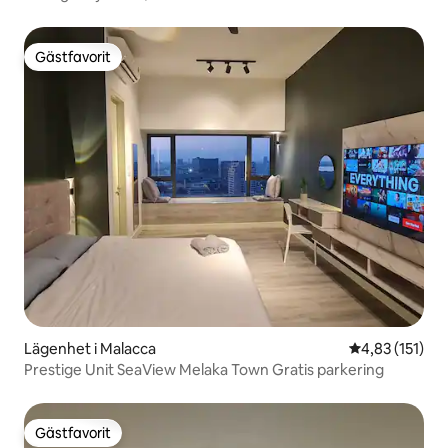
Gästfavorit
Gästfavorit
Lägenhet i Malacca
4,83 av 5 i ge
4,83 (151)
Prestige Unit SeaView Melaka Town Gratis parkering
Gästfavorit
Gästfavorit