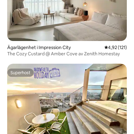
Ägarlägenhet i Impression City
4,92 av 5 i ge
4,92 (121)
The Cozy Custard @ Amber Cove av Zenith Homestay
Superhost
Superhost