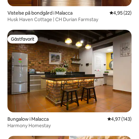
Vistelse på bondgård i Malacca
4,95 av 5 i g
4,95 (22)
Husk Haven Cottage | CH Durian Farmstay
Gästfavorit
Gästfavorit
Bungalow i Malacca
4,97 av 5 i ge
4,97 (143)
Harmony Homestay