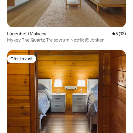
Lägenhet i Malacca
5 av 5 i g
5 (13)
Mykey The Quartz Tre sovrum Netflix @Jonker
Gästfavorit
Gästfavorit