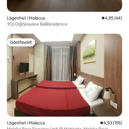
Lägenhet i Malacca
4,95 av 5 i g
4,95 (44)
YOLO@Seaview BaliResidence
Gästfavorit
Gästfavorit
Lägenhet i Malacca
4,93 av 5 i ge
4,93 (155)
Melaka Raya Seaview Unit @ Mahkota, Melaka Raya