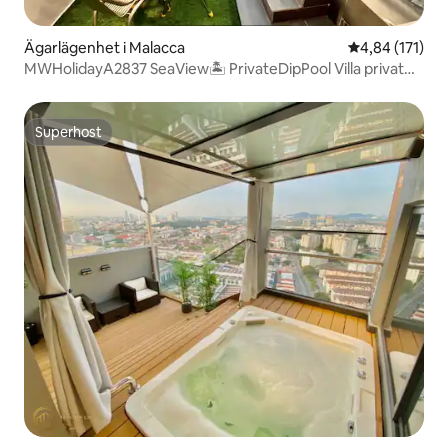
Ägarlägenhet i Malacca
4,84 av 5 i ge
4,84 (171)
MWHolidayA2837 SeaView🏝 PrivateDipPool Villa privat
badrum
Superhost
Superhost