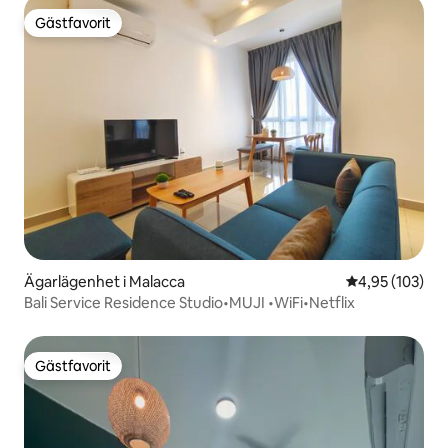
Gästfavorit
Gästfavorit
Ägarlägenhet i Malacca
4,95 av 5 i ge
4,95 (103)
Bali Service Residence Studio•MUJI •WiFi•Netflix
Gästfavorit
Gästfavorit