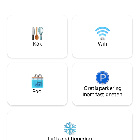
Melaka. Vänta inte, boka hos oss, vi
ligger tvärs över 
kommer att berätta mer om Melaka想要
restauranger och 
一個輕鬆和舒適的馬六甲之旅. G.L.E
Promenera till pop
Happy House ligger i hjärtat av Malacca,
som Jonker Street
kan du enkelt gå till de viktigaste
Pauls Hill & Churc
turistattraktionerna i Malacca,
Jonker Street på 1
köpcentra och restauranger med
Kök
Wifi
Malacca egenskaper.Du kan kontakta
oss hur du bokar ditt boende och vi
kommer att visa dig hur du tar dig runt!
Gratis parkering
Pool
inom fastigheten
Luftkonditionering