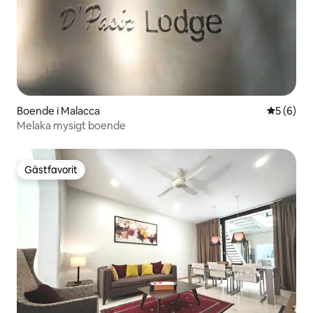
Boende i Malacca
5 av 5 i 
5 (6)
Melaka mysigt boende
Gästfavorit
Gästfavorit