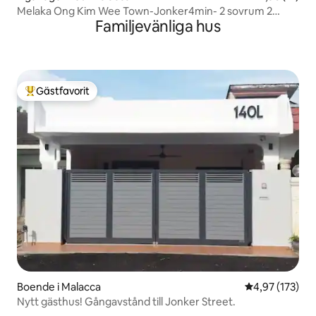
Melaka Ong Kim Wee Town-Jonker4min- 2 sovrum 2
Familjevänliga hus
badrum 6 personer
Gästfavorit
Populär gästfavorit
Boende i Malacca
4,97 av 5 i ge
4,97 (173)
Nytt gästhus! Gångavstånd till Jonker Street.