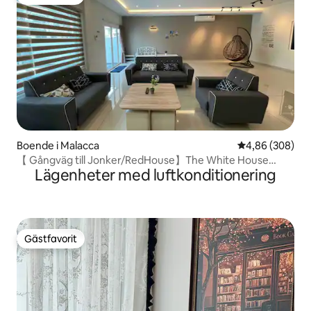
Gästfavorit
Boende i Malacca
4,86 av 5 i ge
4,86 (308)
【 Gångväg till Jonker/RedHouse】The White House
Lägenheter med luftkonditionering
KTV/Game
Gästfavorit
Gästfavorit