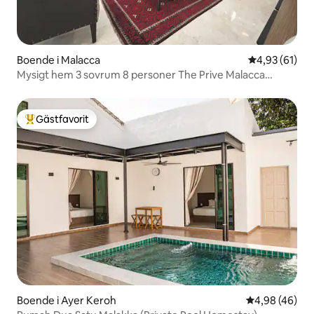
Boende i Malacca
4,93 av 5 i g
4,93 (61)
Mysigt hem 3 sovrum 8 personer The Prive Malacca
Jonker Street
Gästfavorit
Populär gästfavorit
Boende i Ayer Keroh
4,98 av 5 i g
4,98 (46)