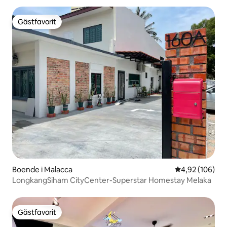
Gästfavorit
Gästfavorit
Boende i Malacca
4,92 av 5 i ge
4,92 (106)
LongkangSiham CityCenter-Superstar Homestay Melaka
Gästfavorit
Gästfavorit