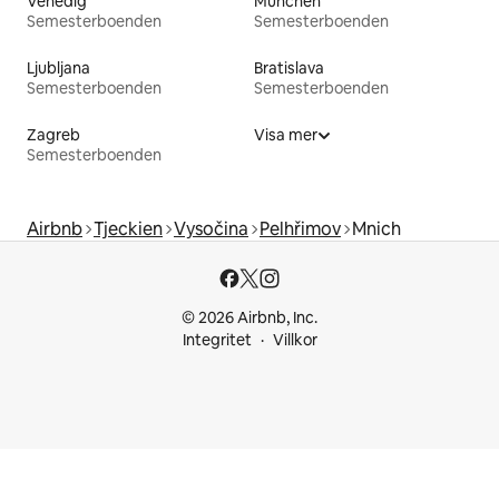
Venedig
München
Semesterboenden
Semesterboenden
Ljubljana
Bratislava
Semesterboenden
Semesterboenden
Zagreb
Visa mer
Semesterboenden
Airbnb
Tjeckien
Vysočina
Pelhřimov
Mnich
© 2026 Airbnb, Inc.
Integritet
Villkor