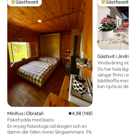
Gästfavorit
Gästfavorit
Populär gästfavorit
Populär gästfavor
Gästsvit i Jindric
Vindsvåning vid 
Du har hela lägenhe
sängar finns i sov
bäddsoffa med kva
kan njuta av den 
sittplatser. Vår fam
bottenvåningen, d
lägenhet på vinden,
lägenheten. Gäste
Minihus i Obrataň
4,98 av 5 i genomsnittligt bety
4,98 (148)
över dammen, pro
Fiskehydda med bastu
i närliggande skoga
En mysig fiskestuga vid skogen och en
att besöka de omg
damm där tiden rinner långsammare. På
monumenten. Huse