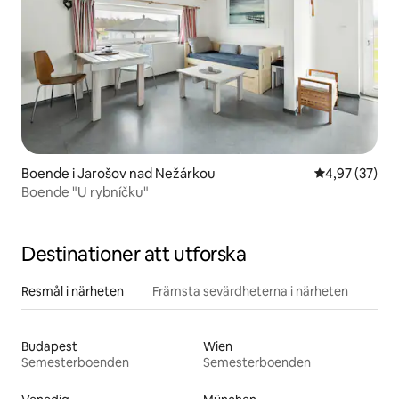
Boende i Jarošov nad Nežárkou
4,97 av 5 i g
4,97 (37)
Boende "U rybníčku"
Destinationer att utforska
Resmål i närheten
Främsta sevärdheterna i närheten
Budapest
Wien
Semesterboenden
Semesterboenden