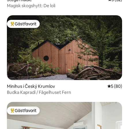
Magisk skogshytt: De loli
Gästfavorit
Populär gästfavorit
Minihus i Český Krumlov
5 av 5 i g
5 (80)
Budka Kapradí / Fågelhuset Fern
Gästfavorit
Populär gästfavorit