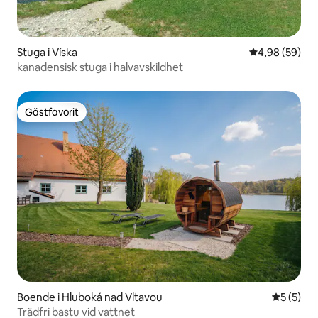
Stuga i Víska
4,98 av 5 i g
4,98 (59)
kanadensisk stuga i halvavskildhet
Gästfavorit
Gästfavorit
Boende i Hluboká nad Vltavou
5 av 5 i 
5 (5)
Trädfri bastu vid vattnet