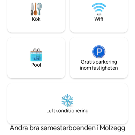
kan också boka ytterligare tjänster,
In beliebtem Wan
såsom bubbelpool (75 per natt), bio (50)
nahe Thermen und 
eller seminarieverktyg
möglich
Kök
Wifi
Gratis parkering
Pool
inom fastigheten
Luftkonditionering
Andra bra semesterboenden i Molzegg