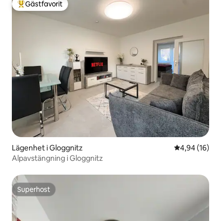
Gästfavorit
Populär gästfavorit
Lägenhet i Gloggnitz
4,94 av 5 i g
4,94 (16)
Alpavstängning i Gloggnitz
Superhost
Superhost