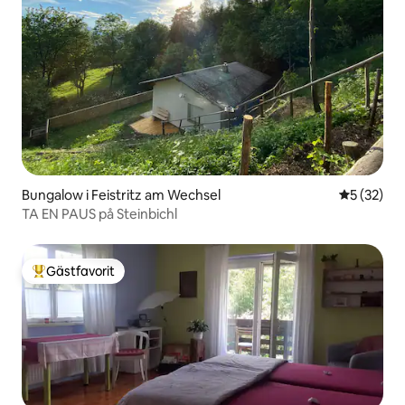
Bungalow i Feistritz am Wechsel
5 av 5 i g
5 (32)
TA EN PAUS på Steinbichl
Gästfavorit
Populär gästfavorit