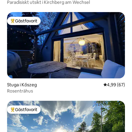
Paradisiskt utsikt i Kirchberg am Wechsel
Gästfavorit
Populär gästfavorit
Stuga i Kőszeg
4,99 av 5 i g
4,99 (67)
Rosenträhus
Gästfavorit
Populär gästfavorit