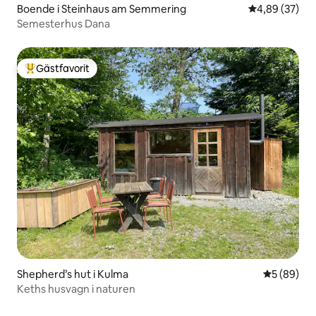
Boende i Steinhaus am Semmering
4,89 av 5 i g
4,89 (37)
Semesterhus Dana
Gästfavorit
Populär gästfavorit
Shepherd’s hut i Kulma
5 av 5 i g
5 (89)
Keths husvagn i naturen