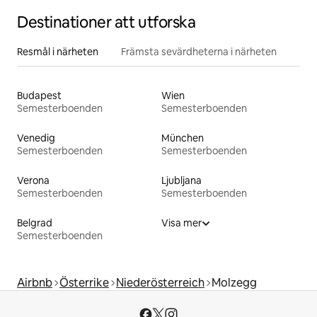
Destinationer att utforska
Resmål i närheten
Främsta sevärdheterna i närheten
Budapest
Wien
Semesterboenden
Semesterboenden
Venedig
München
Semesterboenden
Semesterboenden
Verona
Ljubljana
Semesterboenden
Semesterboenden
Belgrad
Visa mer
Semesterboenden
Airbnb
Österrike
Niederösterreich
Molzegg