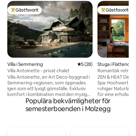
Gästfavorit
Gästfavorit
Populär gästfavorit
Populär gästfavor
Villa i Semmering
5 av 5 i genomsnittligt be
5 (28)
Stuga i Flattendor
Villa Antoinette - privat chalet
Romantisk reträtt:
karaktär
Villa Antoinette, en Art Deco-byggnad i
ZEN & HEAT Design
Semmering-regionen, som öppnades
Spa: Hochwertige 
igen som ett lyxigt gömställe. Exklusiv
ruhiger Naturlage mit
komfort i kombination med den mysiga
für eine erholsame
Populära bekvämligheter för
atmosfären i en pensionat från slutet av
Freie zu öffnende
1800-talet – detta är vad gäster kan
Duschlandschaft &
semesterboenden i Molzegg
förvänta sig i Villa Antoinette. Utöver
Badewanne, priva
underbara utformade rum och
intensives Wärmeg
vardagsrum (bibliotek, salong, kök)
Blick in den Sterne
erbjuder Villa Antoinette ditt eget
Ruheraum mit Plat
hälsohus (bastu, ångrum, etc. Gästerna
Kamin, Klimaanlag