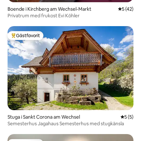
Boende i Kirchberg am Wechsel-Markt
5 av 5 i g
5 (42)
Privatrum med frukost Evi Köhler
Gästfavorit
Populär gästfavorit
Stuga i Sankt Corona am Wechsel
5 av 5 i 
5 (5)
Semesterhus Jagahaus Semesterhus med stugkänsla