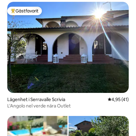
Gästfavorit
Populär gästfavorit
Lägenhet i Serravalle Scrivia
4,95 av 5 i g
4,95 (41)
L'Angolo nel verde nära Outlet