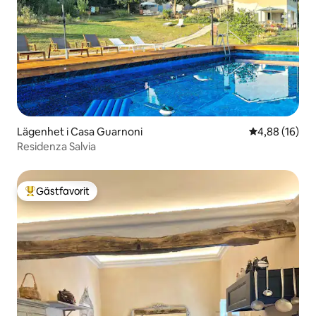
Lägenhet i Casa Guarnoni
4,88 av 5 i g
4,88 (16)
Residenza Salvia
Gästfavorit
Populär gästfavorit