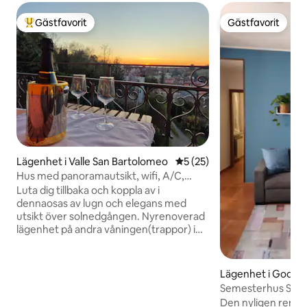
Gästfavorit
Gästfavorit
Populär gästfavorit
Gästfavorit
Lägenhet i Valle San Bartolomeo
5 av 5 i genomsnittligt be
5 (25)
Hus med panoramautsikt, wifi, A/C,
Monferrato
Luta dig tillbaka och koppla av i
dennaosas av lugn och elegans med
utsikt över solnedgången. Nyrenoverad
lägenhet på andra våningen(trappor) i
en villa från början av 800,belägen 5 km
från Alessandria, 7 km från Valenza och
några kilometer från vackra byar
Lägenhet i Godias
Monferrato. Dessutom, på 30 minuter
Semesterhus Sentie
med bil kan du nå Outlet of Serravalle
grönska
Den nyligen reno