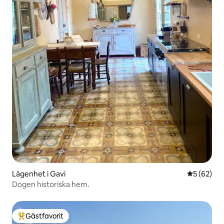
Lägenhet i Gavi
5 av 5 i g
5 (62)
Dogen historiska hem.
Gästfavorit
Populär gästfavorit