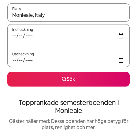
Plats
När resultaten är tillgängliga kan du navigera med upp- och ned
Incheckning
Utcheckning
Sök
Topprankade semesterboenden i
Monleale
Gäster håller med: Dessa boenden har höga betyg för
plats, renlighet och mer.