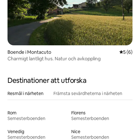
Boende i Montacuto
5 av 5 i 
5 (6)
Charmigt lantligt hus. Natur och avkoppling
Destinationer att utforska
Resmål i närheten
Främsta sevärdheterna i närheten
Rom
Florens
Semesterboenden
Semesterboenden
Venedig
Nice
Semesterboenden
Semesterboenden