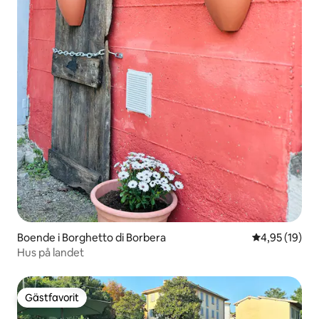
Boende i Borghetto di Borbera
4,95 av 5 i g
4,95 (19)
Hus på landet
Gästfavorit
Gästfavorit