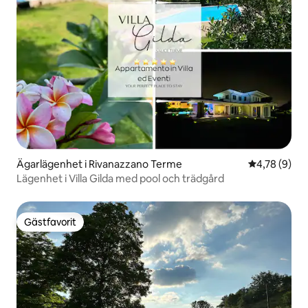
Ägarlägenhet i Rivanazzano Terme
4,78 av 5 i 
4,78 (9)
Lägenhet i Villa Gilda med pool och trädgård
Gästfavorit
Gästfavorit