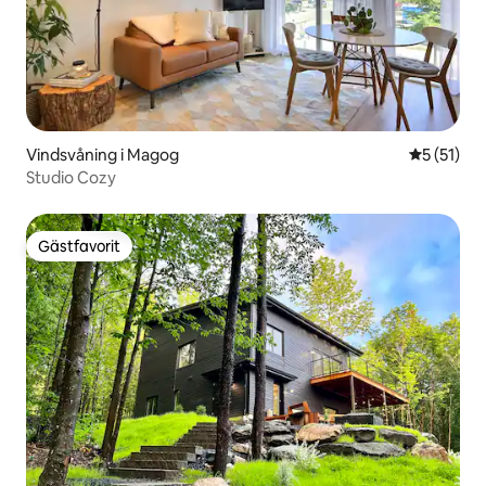
Vindsvåning i Magog
5 av 5 i g
5 (51)
Studio Cozy
Gästfavorit
Gästfavorit