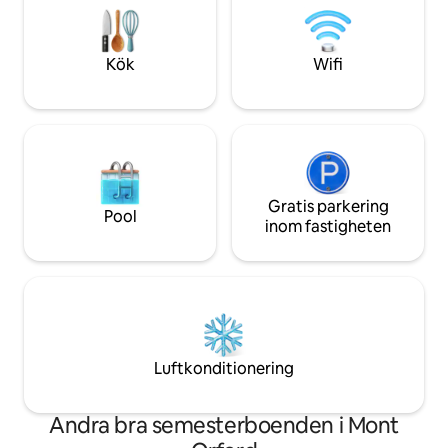
vinter, Orford har alltid något att
nationalparken oc
erbjuda. Din fridfulla tillflyktsort ligger
Cykelbanan "Route
runt hörnet!
utanför!
Kök
Wifi
Gratis parkering
Pool
inom fastigheten
Luftkonditionering
Andra bra semesterboenden i Mont