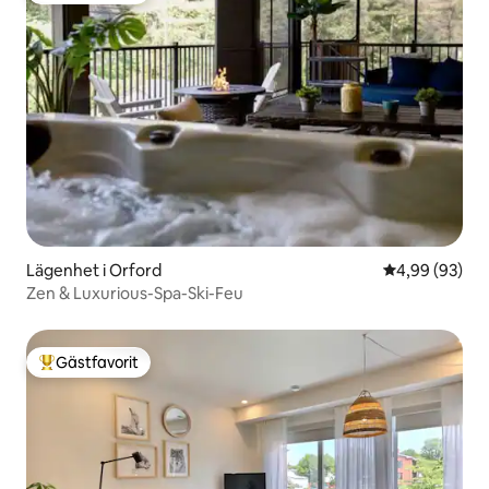
Lägenhet i Orford
4,99 av 5 i g
4,99 (93)
Zen & Luxurious-Spa-Ski-Feu
Gästfavorit
Populär gästfavorit