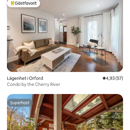
Gästfavorit
Populär gästfavorit
Lägenhet i Orford
4,93 av 5 i g
4,93 (57)
Condo by the Cherry River
Superhost
Superhost