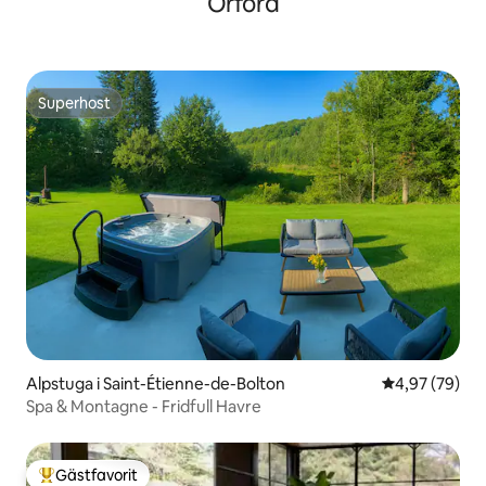
Orford
Superhost
Superhost
Alpstuga i Saint-Étienne-de-Bolton
4,97 av 5 i g
4,97 (79)
Spa & Montagne - Fridfull Havre
Gästfavorit
Populär gästfavorit