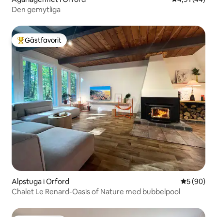
Den gemytliga
Gästfavorit
Populär gästfavorit
Alpstuga i Orford
5 av 5 i g
5 (90)
Chalet Le Renard-Oasis of Nature med bubbelpool