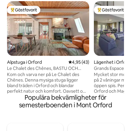
Gästfavorit
Gästfavorit
Populär gästfavorit
Populär gästfavor
Alpstuga i Orford
4,95 av 5 i genomsnittligt be
4,95 (43)
Lägenhet i Orford
Le Chalet des Chênes, BASTU OCH
Grands Espaces Or
BUBBELPOOL!
lägenhet/stuga
Kom och varva ner på Le Chalet des
Mycket stor mode
Chênes. Denna mysiga stuga ligger
på 2 våningar med
bland träden i Orford och blandar
öppen spis. Perfe
perfekt natur och komfort. Oavsett om
Orford och Magog,
Populära bekvämligheter för
du åker skidor i Mont-Orford, vandrar i
denna lägenhet me
nationalparken eller kopplar av är detta
och mycket ljust 
semesterboenden i Mont Orford
din ideala fjällretreat. Mindre än 5
modernitet, stil och
minuter från Mont-Orford, 10 minuter
finns på plats! Du kommer att vara bara 2
från Magog, och omgiven av stigar och
minuter från den 
djurliv, är denna fastighet en perfekt
och skidbackarna /
årets utflykt. Vår, sommar, höst eller
minuter från golfb