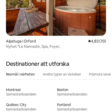
Alpstuga i Orford
4,83 av 5 i g
4,83 (70)
Nyhet *Le Namasté, Spa, Foyer,
Destinationer att utforska
Resmål i närheten
Andra typer av vistelser
Främsta sevär
Montreal
Boston
Semesterboenden
Semesterboenden
Québec City
Portland
Semesterboenden
Semesterboenden