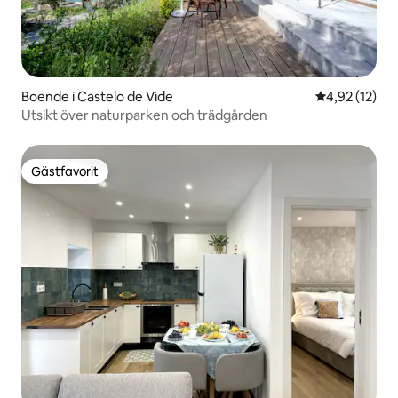
Boende i Castelo de Vide
4,92 av 5 i g
4,92 (12)
Utsikt över naturparken och trädgården
Gästfavorit
Gästfavorit