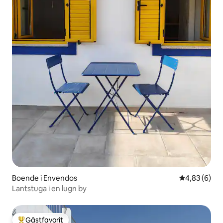
Boende i Envendos
4,83 av 5 i 
4,83 (6)
Lantstuga i en lugn by
Gästfavorit