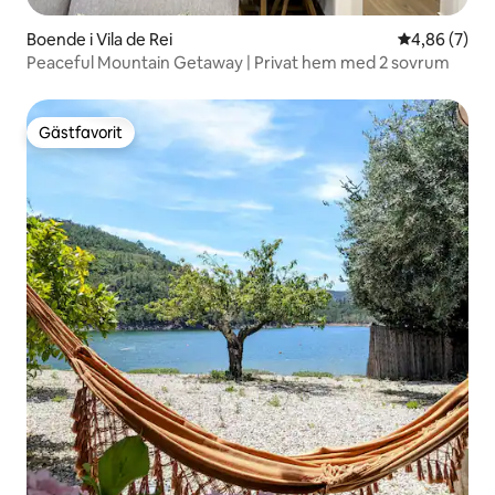
Boende i Vila de Rei
4,86 av 5 i 
4,86 (7)
Peaceful Mountain Getaway | Privat hem med 2 sovrum
Gästfavorit
Gästfavorit