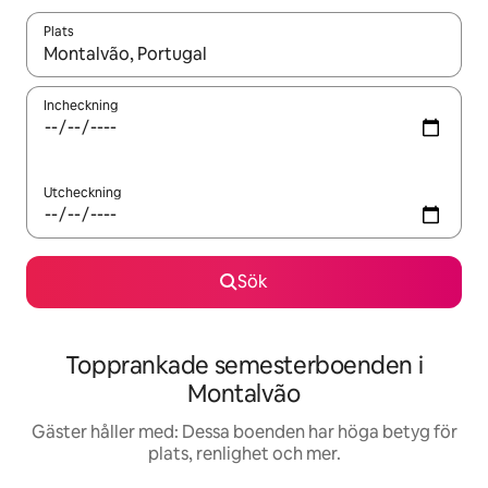
Plats
När resultaten är tillgängliga kan du navigera med upp- och ned
Incheckning
Utcheckning
Sök
Topprankade semesterboenden i
Montalvão
Gäster håller med: Dessa boenden har höga betyg för
plats, renlighet och mer.