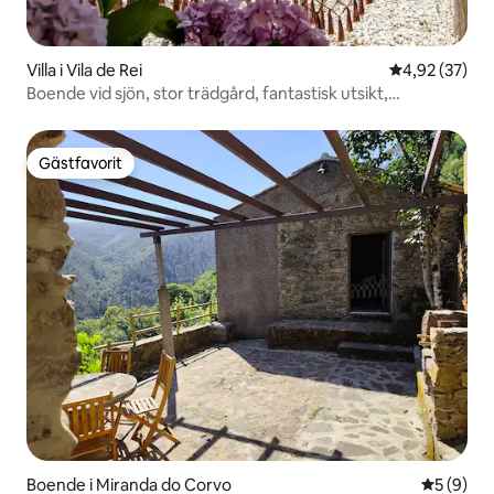
Villa i Vila de Rei
4,92 av 5 i g
4,92 (37)
Boende vid sjön, stor trädgård, fantastisk utsikt,
bubbelpool
Gästfavorit
Gästfavorit
Boende i Miranda do Corvo
5 av 5 i 
5 (9)