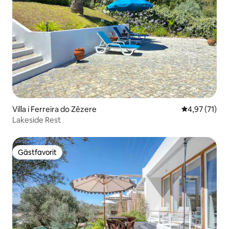
Villa i Ferreira do Zêzere
4,97 av 5 i g
4,97 (71)
Lakeside Rest
Gästfavorit
Gästfavorit