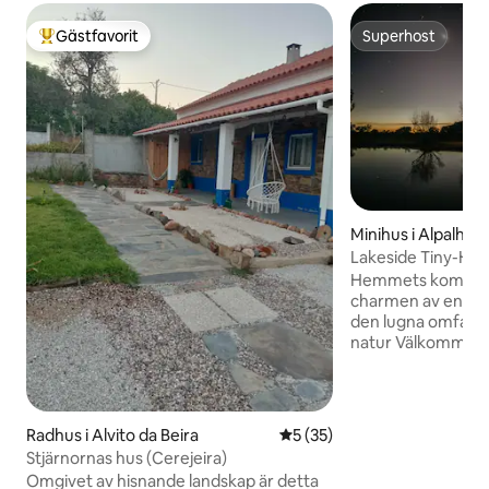
Gästfavorit
Superhost
Populär gästfavorit
Superhost
Minihus i Alpalhão
Lakeside Tiny-Ho
Hemmets komfort 
charmen av en grön
den lugna omfamni
natur Välkommen till vår lilla bit av
paradiset i Alpalhão
hus ligger undang
ekskogsområdena 
perfekta flykten f
Radhus i Alvito da Beira
5 av 5 i genomsnittligt be
5 (35)
stress. Beläget vi
Stjärnornas hus (Cerejeira)
du att vara omgive
Omgivet av hisnande landskap är detta
naturlig skönhet så 