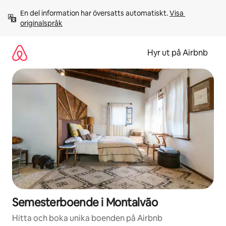
Hoppa
En del information har översatts automatiskt. 
Visa 
till
originalspråk
innehåll
Hyr ut på Airbnb
Semesterboende i Montalvão
Hitta och boka unika boenden på Airbnb