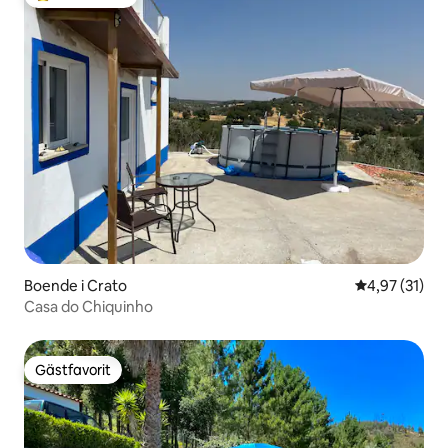
Populär gästfavorit
Boende i Crato
4,97 av 5 i g
4,97 (31)
Casa do Chiquinho
Gästfavorit
Gästfavorit