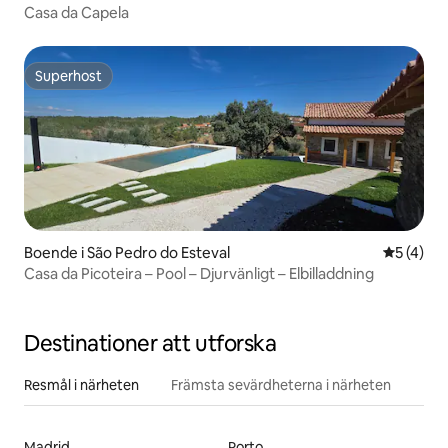
Casa da Capela
Superhost
Superhost
Boende i São Pedro do Esteval
5 av 5 i 
5 (4)
Casa da Picoteira – Pool – Djurvänligt – Elbilladdning
Destinationer att utforska
Resmål i närheten
Främsta sevärdheterna i närheten
Madrid
Porto