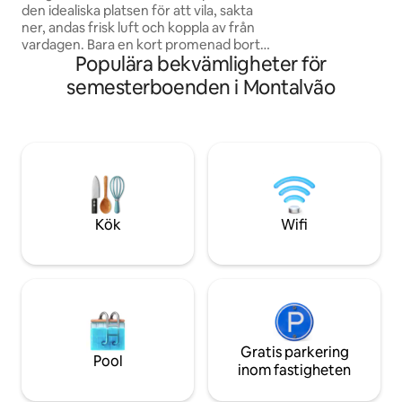
den idealiska platsen för att vila, sakta
@the.lo
ner, andas frisk luft och koppla av från
vardagen. Bara en kort promenad bort
Populära bekvämligheter för
kan du njuta av en flodstrand med en
flodbadplats och laguner att utforska,
semesterboenden i Montalvão
med rent, kristallklart vatten som är
perfekt för stunder av lugn och ro eller
ett dopp under de varmaste dagarna. På
kvällen kan du göra dig redo för ett av
naturens största skådespel: en
stjärnhimmel som du sällan har sett
tidigare, där stjärnorna verkar vara
precis där, inom räckhåll 💫
Kök
Wifi
Gratis parkering
Pool
inom fastigheten