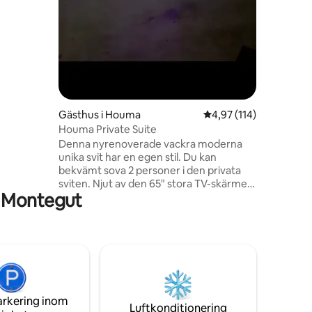
bakgård
är detta
Gästhus i Houma
4,97 av 5 i genomsnitt
4,97 (114)
Houma Private Suite
Denna nyrenoverade vackra moderna
unika svit har en egen stil. Du kan
bekvämt sova 2 personer i den privata
sviten. Njut av den 65" stora TV-skärmen
i Montegut
utrustad med alla våra
favoritstreamingtjänster. Underbart
nyrenoverat huvudbadrum med
tvättställ. Minikök med nya vitvaror
(mikrovågsugn, minikylskåp,
kaffebryggare) Allt för att passa dina
vistelsebehov! Denna moderna vistelse
är ett måste att se!! -3,1 miles till
arkering inom
Terrebonne General -3,2 miles till The
Luftkonditionering