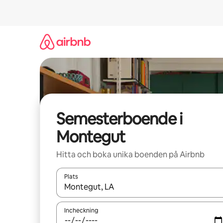
Hoppa
till
innehåll
Semesterboende i
Montegut
Hitta och boka unika boenden på Airbnb
Plats
När resultaten är tillgängliga kan du navigera me
Incheckning