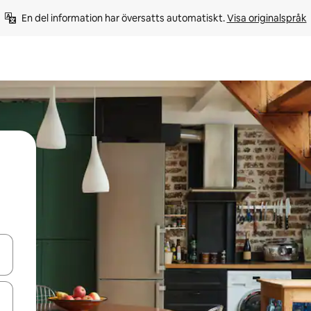
En del information har översatts automatiskt. 
Visa originalspråk
d upp- och nedåtpilarna eller utforska genom att trycka eller svepa.