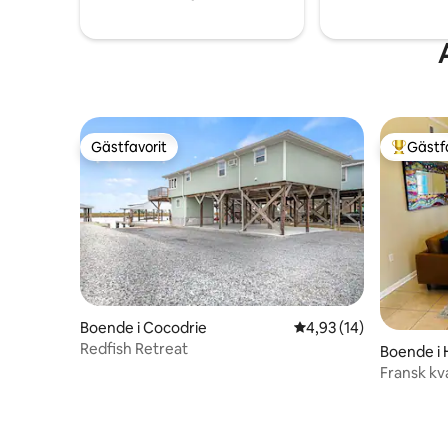
Gästfavorit
Gästf
Gästfavorit
Populär 
Boende i Cocodrie
4,93 av 5 i genomsnit
4,93 (14)
Redfish Retreat
Boende i
Fransk kva