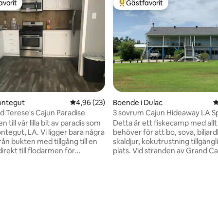
avorit
Gästfavorit
gästfavorit
Populär gästfavorit
ligt betyg, 199 omdömen
ontegut
4,96 av 5 i genomsnittligt betyg, 23 omdöm
4,96 (23)
Boende i Dulac
4
 Terese's Cajun Paradise
3 sovrum Cajun Hideaway LA 
Dream
till vår lilla bit av paradis som
Detta är ett fiskecamp med allt
LA. Vi ligger bara några
behöver för att bo, sova, biljardb
ån bukten med tillgång till en
skaldjur, kokutrustning tillgängl
rekt till flodarmen för
plats. Vid stranden av Grand Cai
För dem som inte vill
Bayou. Fiske och krabbfiske i rö
endet har vi också en damm
på bakgården och trumma som
vskatt och abborre. Våra
från bryggan inklusive båtlanse
er kommer också att ha
Detta är en säker plats. Husdjur e
ill vår pool, bubbelpool och
Kameror inom fastigheten. 3 t
för parkering utomhusspel. Min
ringsutrymme och ett
cocodrie marsh. Bayou dularge. 