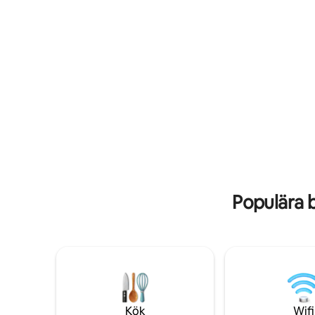
fiskstekningsutrustning tillhandahålls.
kokområde 
Husdjur tillåtna för 40 dollar i avgift.
natten ka
Gratis wifi. Vår reträtt är en timme och
bränngrop. Vi kan knappt vänta på
30 minuter från New Orleans.
träffa dig!
Populära 
Kök
Wifi