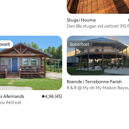
Stuga i Houma
Den lilla stugan vid vattnet 310
avorit
Superhost
gästfavorit
Superhost
Boende i Terrebonne Parish
R & R @ My oh My Maison Bayou
es Allemands
4,96 av 5 i genomsnittligt betyg, 45 omdöm
4,96 (45)
ou Retreat