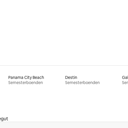
ttligt betyg, 3 omdömen
Panama City Beach
Destin
Ga
Semesterboenden
Semesterboenden
Se
egut