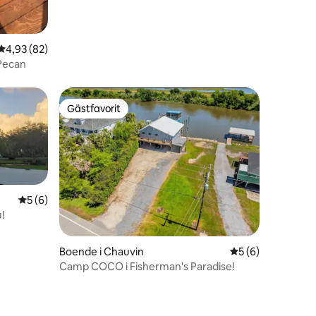
4,93 av 5 i genomsnittligt betyg, 82 omdömen
4,93 (82)
 Pecan
Gästfavorit
Gästfavorit
5 av 5 i genomsnittligt betyg, 6 omdömen
5 (6)
!
en
Boende i Chauvin
5 av 5 i genomsni
5 (6)
Camp COCO i Fisherman's Paradise!