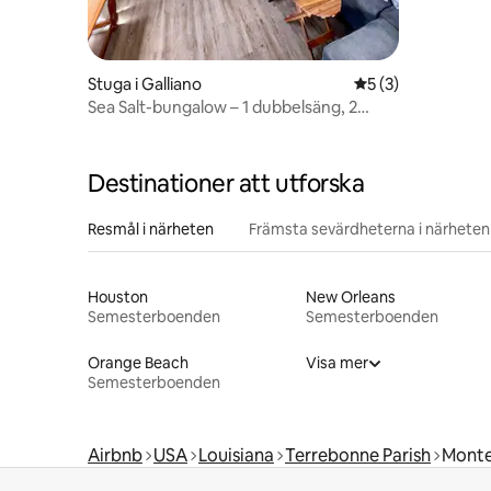
Stuga i Galliano
5 av 5 i genomsni
5 (3)
Sea Salt-bungalow – 1 dubbelsäng, 2
tvillingsängar, rymmer 4 personer
Destinationer att utforska
Resmål i närheten
Främsta sevärdheterna i närheten
Houston
New Orleans
Semesterboenden
Semesterboenden
Orange Beach
Visa mer
Semesterboenden
Airbnb
USA
Louisiana
Terrebonne Parish
Mont