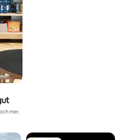
gut
 och mer.
Stuga i C