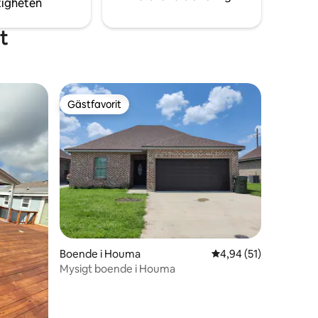
tigheten
Venue @ Robinson Ranch -5,9 miles till
Chabert Medical
t
Gästfavorit
Gästfavorit
en
Boende i Houma
4,94 av 5 i genomsnit
4,94 (51)
Mysigt boende i Houma