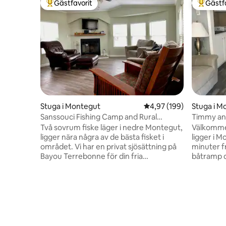
Gästfavorit
Gästf
Populär gästfavorit
Populär 
Stuga i Montegut
4,97 av 5 i genomsnitt
4,97 (199)
Stuga i M
Sanssouci Fishing Camp and Rural
Timmy and
Retreat
Två sovrum fiske läger i nedre Montegut,
Välkommen 
ligger nära några av de bästa fisket i
ligger i Montegut, 
området. Vi har en privat sjösättning på
minuter fr
Bayou Terrebonne för din fria
båtramp di
användning, eller om du föredrar Pointe
fiskeentusiasterna. 
aux Chenes eller Cocodrie marina ligger
lämna bo
bara 20 minuter bort. Sovplats för 6
som har ha
personer med fullt möblerat kök och
hyresgäst
gott om parkeringsplats för båtar och
tillgång t
bilar. Fiskrengöringsstation och
uteplats. Vi har också ett
krabbkokning och
fiskrengö