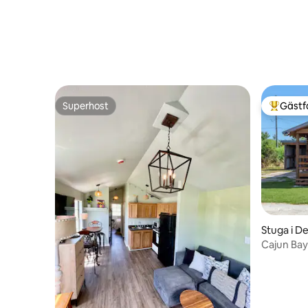
Superhost
Gästf
Superhost
Populär 
Stuga i D
Cajun Bay