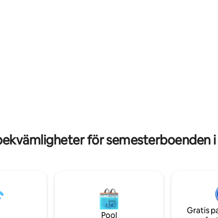
för skaldjurskokningar. På
fisketurer och till och med en 
n du njuta av en eld med vår
finns i närheten. För bankfiske 
 att få
platsen för dig
bekvämligheter för semesterboenden 
Gratis p
Pool