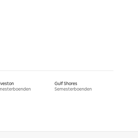
lveston
Gulf Shores
mesterboenden
Semesterboenden