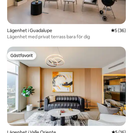
Lägenhet i Guadalupe
5 av 5 i g
5 (36)
Lägenhet med privat terrass bara för dig
Gästfavorit
Gästfavorit
Lägenhet i Valle Oriente
5 av 5 i g
5 (16)