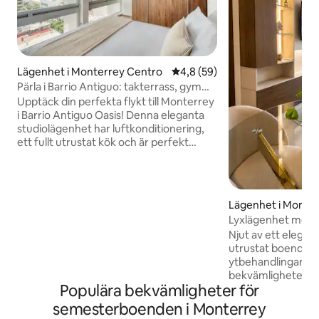
Lägenhet i Monterrey Centro
4,8 av 5 i genomsnittligt be
4,8 (59)
Pärla i Barrio Antiguo: takterrass, gym
och utsikt över staden!
Upptäck din perfekta flykt till Monterrey
i Barrio Antiguo Oasis! Denna eleganta
studiolägenhet har luftkonditionering,
ett fullt utrustat kök och är perfekt
belägen i hjärtat av staden. Njut av
fantastisk utsikt över staden, tillgång till
en takterrass och bekvämligheten av
närliggande sevärdheter. Med moderna
Lägenhet i Monte
bekvämligheter och ett utmärkt läge är
Lyxlägenhet med pr
denna lägenhet perfekt för par eller
Njut av ett elegan
ensamresenärer som vill ha komfort och
utrustat boende m
bekvämlighet. Upplev det bästa av
ytbehandlingar, 
Monterrey i det livliga Barrio Antiguo.
bekvämligheter oc
Populära bekvämligheter för
en oförglömlig vist
fritids- eller affärsreso
semesterboenden i Monterrey
lyxupplevelse i de