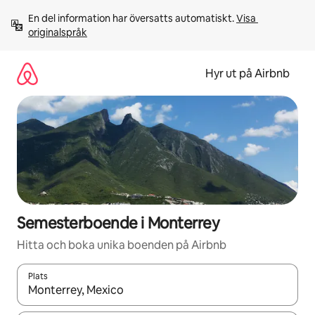
Hoppa
En del information har översatts automatiskt. 
Visa 
till
originalspråk
innehåll
Hyr ut på Airbnb
Semesterboende i Monterrey
Hitta och boka unika boenden på Airbnb
Plats
När resultaten är tillgängliga kan du navigera med upp- och ned