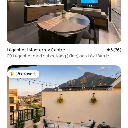
Lägenhet i Monterrey Centro
5 av 5 i g
5 (36)
09 Lägenhet med dubbelsäng (King) och kök i Barrio
Antiguo
Gästfavorit
Populär gästfavorit