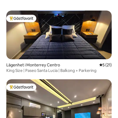
Gästfavorit
Populär gästfavorit
Lägenhet i Monterrey Centro
5 av 5 i g
5 (21)
King Size | Paseo Santa Lucia | Balkong + Parkering
Gästfavorit
Populär gästfavorit