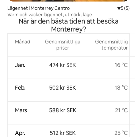
Lägenhet i Monterrey Centro
5 av 5 i 
5 (5)
Varm och vacker lägenhet, utmärkt läge
När är den bästa tiden att besöka
Monterrey?
Månad
Genomsnittliga
Genomsnittlig
priser
temperatur
Jan.
474 kr SEK
16 °C
Feb.
502 kr SEK
18 °C
Mars
588 kr SEK
21 °C
Apr.
512 kr SEK
25 °C