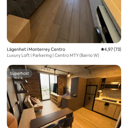
Lägenhet i Monterrey Centro
4,97 av 5 i g
4,97 (73)
Luxury Loft | Parkering | Centro MTY (Barrio W)
Superhost
Superhost