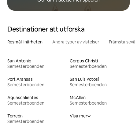
Destinationer att utforska
Resmål i närheten
Andra typer av vistelser
Främsta sevär
San Antonio
Corpus Christi
Semesterboenden
Semesterboenden
Port Aransas
San Luis Potosí
Semesterboenden
Semesterboenden
Aguascalientes
McAllen
Semesterboenden
Semesterboenden
Torreón
Visa mer
Semesterboenden