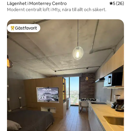
Lägenhet i Monterrey Centro
5 av 5 i g
5 (26)
Modernt centralt loft i Mty, nära till allt och säkert.
Gästfavorit
Populär gästfavorit