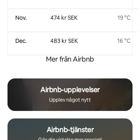
Nov.
474 kr SEK
19 °C
Dec.
483 kr SEK
16 °C
Mer från Airbnb
Airbnb-upplevelser
Upplev något nytt
Airbnb-tjänster
Gör din vistelse mer speciell