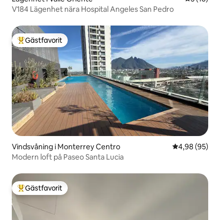
V184 Lägenhet nära Hospital Angeles San Pedro
Gästfavorit
Populär gästfavorit
Vindsvåning i Monterrey Centro
4,98 av 5 i g
4,98 (95)
Modern loft på Paseo Santa Lucia
Gästfavorit
Populär gästfavorit