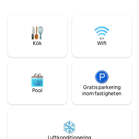
lägenhet. Njut av 
och fullt utrustat 
otroliga bekvämli
basketplan, sportb
vardagsrum, lekr
utrymmen, grillpla
inne i tornet.
Kök
Wifi
Gratis parkering
Pool
inom fastigheten
Luftkonditionering