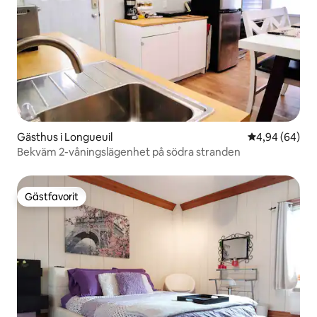
Gästhus i Longueuil
4,94 av 5 i g
4,94 (64)
Bekväm 2-våningslägenhet på södra stranden
Gästfavorit
Gästfavorit