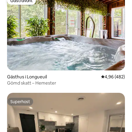
Gästfavorit
Gästfavorit
Gästhus i Longueuil
4,96 av 5 i ge
4,96 (482)
Gömd skatt – Hemester
Superhost
Superhost