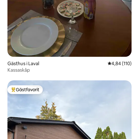
Gästhus i Laval
4,84 av 5 i ge
4,84 (110)
Kassaskåp
Gästfavorit
Populär gästfavorit