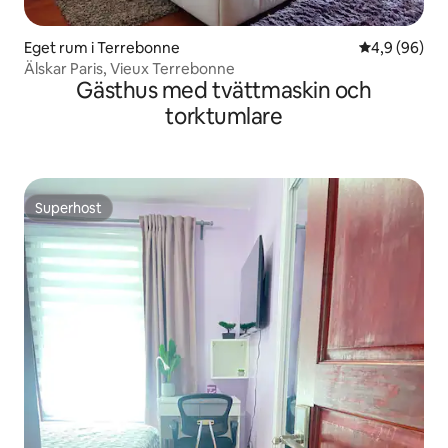
Eget rum i Terrebonne
4,9 av 5 i g
4,9 (96)
Älskar Paris, Vieux Terrebonne
Gästhus med tvättmaskin och
torktumlare
Superhost
Superhost