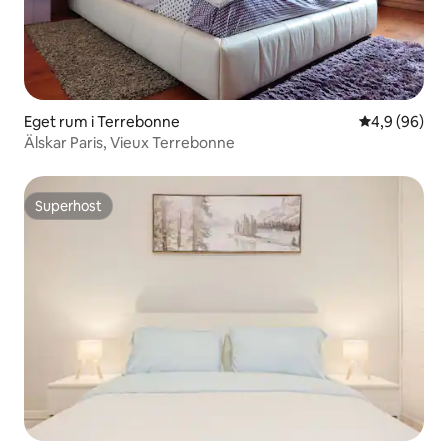
Eget rum i Terrebonne
4,9 av 5 i g
4,9 (96)
Älskar Paris, Vieux Terrebonne
Superhost
Superhost