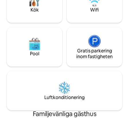
första besök och c
downtown, Old Port, St. Joseph's
och senast 20:00 :)
Cathedral, Royal Mountain, känn stilen i
Kök
Wifi
Nordamerikas lilla Paris; ♥10 minuter till
DIX30 shoppingområde, märkesbutiker,
restauranger, biografer och allt annat du
kan tänkas behöva; ♥5 minuter till
Costco, SuperC, IGA, kinesisk
stormarknad, Tim, Starbucks. m Vinter 1-
3 månader tillhandahåller personliga
Gratis parkering
anpassade tjänster, tillhandahålls enligt
Pool
inom fastigheten
rum och antal personer, vilket sparar
mer budget för dig! Vänligen bekräfta
med värden i förväg, tack! Huset
inkluderar: - Trådlöst nätverk -
Tvättmaskin/torktumlare - Rena
handdukar / sängkläder - Varje separat
rum har ett skrivbord. - Smart-TV med
Netflix och Prime Video - Schampo /
Luftkonditionering
balsam och duschgel - Hårtork och
strykjärn (strykjärn (strykbräda) -
Damprodukter -Play N go och
Familjevänliga gästhus
barnleksaker - Gratis reserverad
parkeringsplats