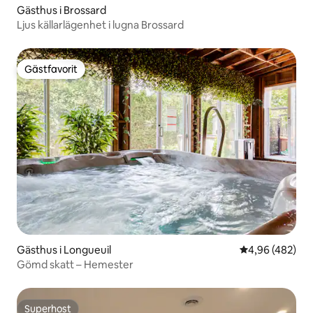
Gästhus i Brossard
Ljus källarlägenhet i lugna Brossard
Gästfavorit
Gästfavorit
Gästhus i Longueuil
4,96 av 5 i ge
4,96 (482)
Gömd skatt – Hemester
Superhost