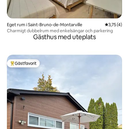
Eget rum i Saint-Bruno-de-Montarville
3,75 av 5 i
3,75 (4)
Charmigt dubbelrum med enkelsängar och parkering
Gästhus med uteplats
Gästfavorit
Populär gästfavorit