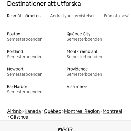
Destinationer att utforska
Resmål i närheten
Andra typer av vistelser
Främsta sevär
Boston
Québec City
Semesterboenden
Semesterboenden
Portland
Mont-Tremblant
Semesterboenden
Semesterboenden
Newport
Providence
Semesterboenden
Semesterboenden
Bar Harbor
Visa mer
Semesterboenden
Airbnb
Kanada
Québec
Montreal Region
Montreal
Gästhus