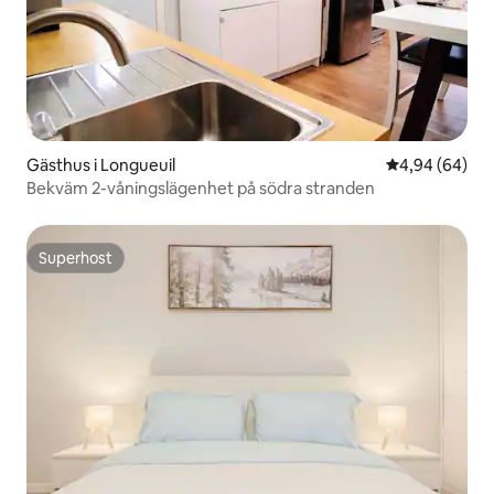
Gästhus i Longueuil
4,94 av 5 i g
4,94 (64)
Bekväm 2-våningslägenhet på södra stranden
Superhost
Superhost