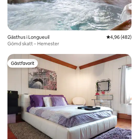
Gästhus i Longueuil
4,96 av 5 i ge
4,96 (482)
Gömd skatt – Hemester
Gästfavorit
Gästfavorit