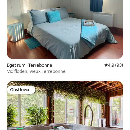
Eget rum i Terrebonne
4,9 av 5 i g
4,9 (93)
Vid floden, Vieux Terrebonne
Gästfavorit
Gästfavorit