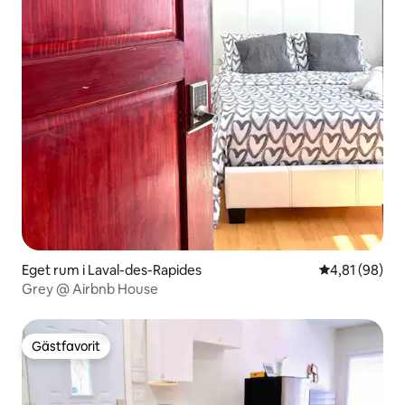
Eget rum i Laval-des-Rapides
4,81 av 5 i g
4,81 (98)
Grey @ Airbnb House
Gästfavorit
Gästfavorit