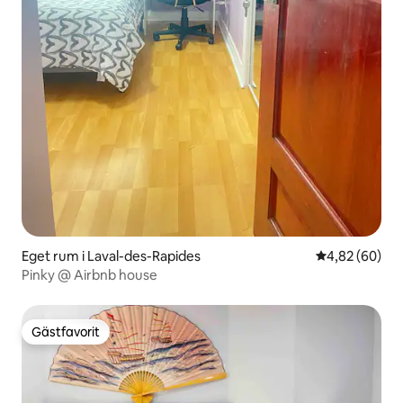
Eget rum i Laval-des-Rapides
4,82 av 5 i g
4,82 (60)
Pinky @ Airbnb house
Gästfavorit
Gästfavorit