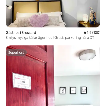
Gästhus i Brossard
4,9 av 5 i ge
4,9 (100)
Emilys mysiga källarlägenhet | Gratis parkering nära DT
Superhost
Superhost