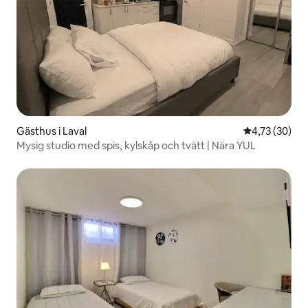
Gästhus i Laval
4,73 av 5 i g
4,73 (30)
Mysig studio med spis, kylskåp och tvätt | Nära YUL