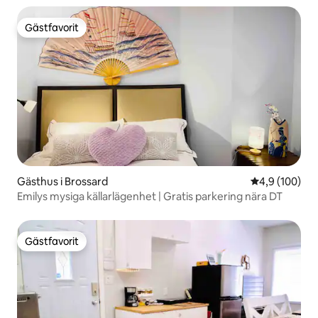
Gästfavorit
Gästfavorit
Gästhus i Brossard
4,9 av 5 i ge
4,9 (100)
Emilys mysiga källarlägenhet | Gratis parkering nära DT
Gästfavorit
Gästfavorit