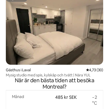
Superhost
Gästhus i Laval
4,73 av 5 i g
4,73 (30)
Mysig studio med spis, kylskåp och tvätt | Nära YUL
När är den bästa tiden att besöka
Montreal?
Månad
485 kr SEK
−2
°C