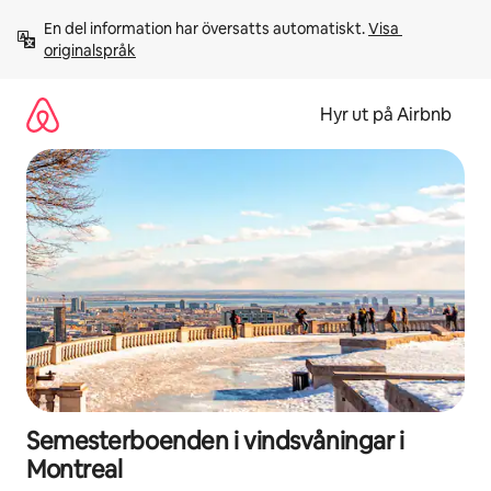
Hoppa
En del information har översatts automatiskt. 
Visa 
till
originalspråk
innehåll
Hyr ut på Airbnb
Semesterboenden i vindsvåningar i
Montreal