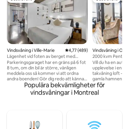
Gästfavorit
Gästfavorit
Vindsvåning i Ville-Marie
4,77 av 5 i genomsnittligt bet
4,77 (489)
Vindsvåning i Old 
Lägenhet vid foten av berget med
2000 kvm Penthous
parkering
Parkeringsgaraget har en gräns på 6 fot
Vill du ha en aute
8 tum, om din bil är större, vänligen
upplevelse i en 2
meddela oss så kommer vi att ordna
takvåning loft - b
andra boenden! Gör dig redo att känna
gamla hamnen och
Populära bekvämligheter för
dig som hemma i vårt mysiga och
historiska gamla Montrea
inbjudande boende. När du går in hittar
perfekta stället för
vindsvåningar i Montreal
du ett fyllt kök eller utforska hundratals
karaktärssvit i en
unika restauranger runt om i staden för
fabrik. Högt i tak,
att tillfredsställa dina kulinariska begär! Vi
öppen konceptlayout. Vi ha
har noggrant förberett sängen med
istället för projek
fräscha sängkläder och handdukar, redo
användning. 2 separata sovrum för dig
för dig när du anländer. Vi har också
och dina vänner och
tillhandahållit alla väsentligheter!
kök. Badrummet h