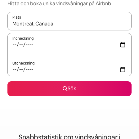
Hitta och boka unika vindsvåningar på Airbnb
Plats
När resultaten är tillgängliga kan du navigera med upp- och ned
Incheckning
Utcheckning
Sök
Snabbstatistik om vindsvåningar i