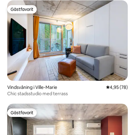
Gästfavorit
Gästfavorit
Vindsvåning i Ville-Marie
4,95 av 5 i g
4,95 (78)
Chic stadsstudio med terrass
Gästfavorit
Gästfavorit