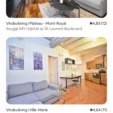
Vindsvåning i Plateau - Mont-Royal
4,83 av 5 i g
4,83 (12)
Snyggt loft i hjärtat av St-Laurent Boulevard
Vindsvåning i Ville-Marie
4,64 av 5 i g
4,64 (11)