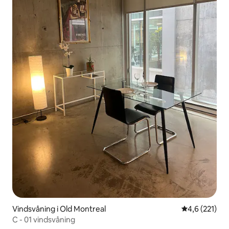
Vindsvåning i Old Montreal
4,6 av 5 i ge
4,6 (221)
C - 01 vindsvåning