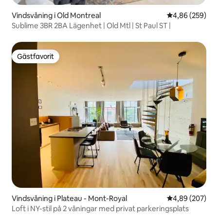
Vindsvåning i Old Montreal
4,86 av 5 i ge
4,86 (259)
Sublime 3BR 2BA Lägenhet | Old Mtl | St Paul ST |
Gästfavorit
Gästfavorit
Vindsvåning i Plateau - Mont-Royal
4,89 av 5 i ge
4,89 (207)
Loft i NY-stil på 2 våningar med privat parkeringsplats