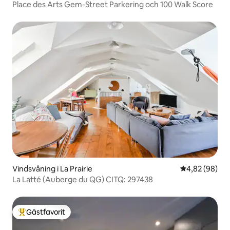
Place des Arts Gem-Street Parkering och 100 Walk Score
Vindsvåning i La Prairie
4,82 av 5 i g
4,82 (98)
La Latté (Auberge du QG) CITQ: 297438
Gästfavorit
Populär gästfavorit