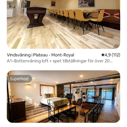
Vindsvåning i Plateau - Mont-Royal
4,9 av 5 i g
4,9 (112)
A1~Bottenvåning loft + spel: tillställningar för över 20
personer
Superhost
Superhost