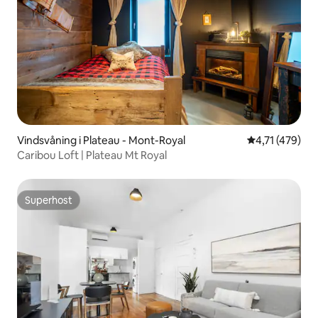
Vindsvåning i Plateau - Mont-Royal
4,71 av 5 i ge
4,71 (479)
Caribou Loft | Plateau Mt Royal
Superhost
Superhost