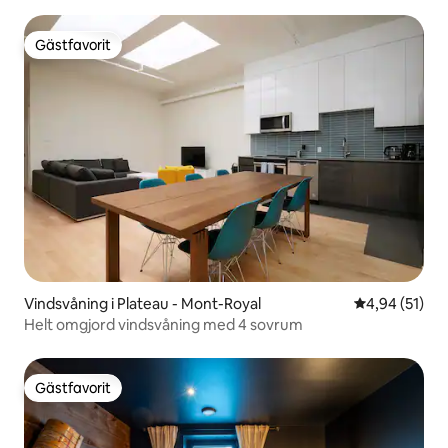
Gästfavorit
Gästfavorit
Vindsvåning i Plateau - Mont-Royal
4,94 av 5 i g
4,94 (51)
Helt omgjord vindsvåning med 4 sovrum
Gästfavorit
Gästfavorit