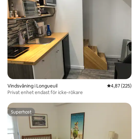
Vindsvåning i Longueuil
4,87 av 5 i ge
4,87 (225)
Privat enhet endast för icke-rökare
Superhost
Superhost