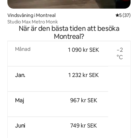
Vindsvåning i Montreal
5 av 5 i g
5 (37)
Studio Max Metro Monk
När är den bästa tiden att besöka
Montreal?
Månad
1 090 kr SEK
−2
°C
Jan.
1 232 kr SEK
Maj
967 kr SEK
Juni
749 kr SEK