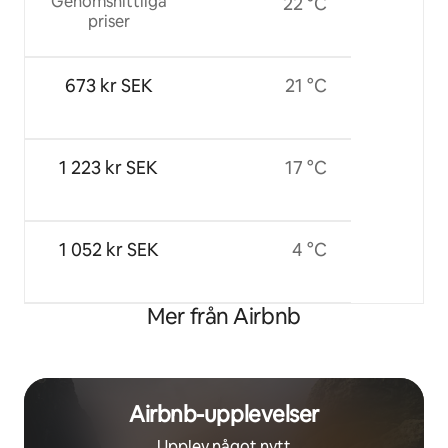
Genomsnittliga
22 °C
priser
673 kr SEK
21 °C
1 223 kr SEK
17 °C
1 052 kr SEK
4 °C
Mer från Airbnb
Airbnb-upplevelser
Upplev något nytt