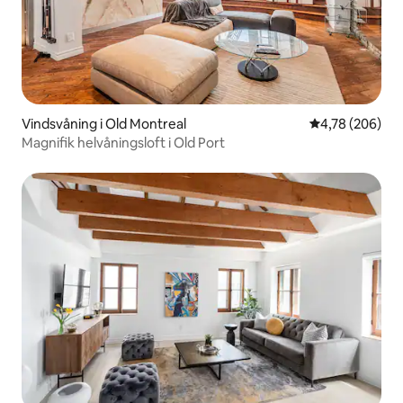
Vindsvåning i Old Montreal
4,78 av 5 i ge
4,78 (206)
Magnifik helvåningsloft i Old Port