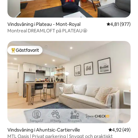
Vindsvåning i Plateau - Mont-Royal
4,81 av 5 i ge
4,81 (977)
Montreal DREAMLOFT på PLATEAU🤩
Gästfavorit
Populär gästfavorit
Vindsvåning i Ahuntsic-Cartierville
4,92 av 5 i g
4,92 (49)
MTL Oasis | Privat parkering | Snyggt och praktiskt