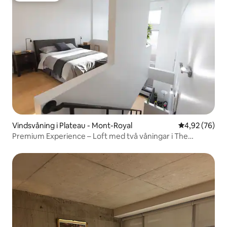
Vindsvåning i Plateau - Mont-Royal
4,92 av 5 i g
4,92 (76)
Premium Experience – Loft med två våningar i The
Plateau