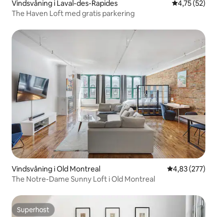
Vindsvåning i Laval-des-Rapides
4,75 av 5 i g
4,75 (52)
The Haven Loft med gratis parkering
Vindsvåning i Old Montreal
4,83 av 5 i ge
4,83 (277)
The Notre-Dame Sunny Loft i Old Montreal
Superhost
Superhost