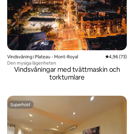
Vindsvåning i Plateau - Mont-Royal
4,96 av 5 i g
4,96 (73)
Den mysiga lägenheten
Vindsvåningar med tvättmaskin och
torktumlare
Superhost
Superhost