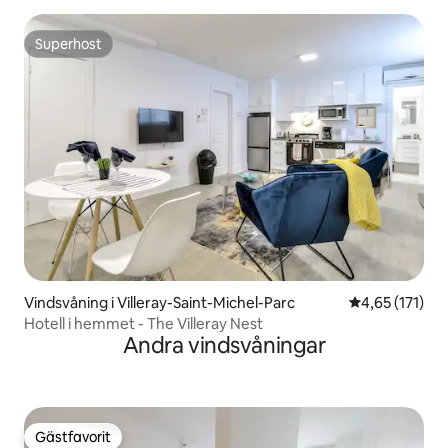
Superhost
Superhost
Vindsvåning i Villeray-Saint-Michel-Parc
4,65 av 5 i ge
4,65 (171)
Hotell i hemmet - The Villeray Nest
Andra vindsvåningar
Gästfavorit
Gästfavorit