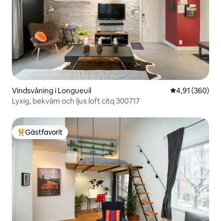
Vindsvåning i Longueuil
4,91 av 5 i ge
4,91 (360)
Lyxig, bekväm och ljus loft citq 300717
Gästfavorit
Populär gästfavorit