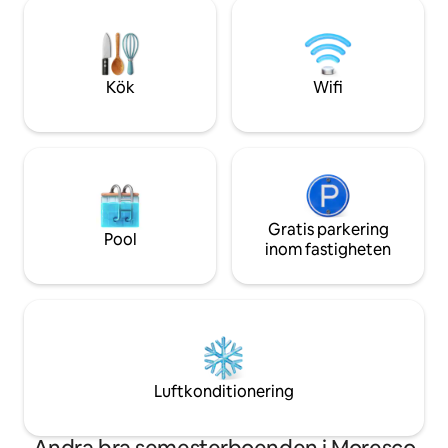
180-graders panorama över havet och
helt inhägnade tr
bergen (båda 45 minuter). Nyligen
avskildhet. 10 minuters bilresa till
restaurerade, med tre sovrum med
närmaste byar med
dubbelsäng, parkering 50 m och
restauranger. 15 k
butiker/bageri/taverna 200 m.
Kök
Wifi
Gratis parkering
Pool
inom fastigheten
Luftkonditionering