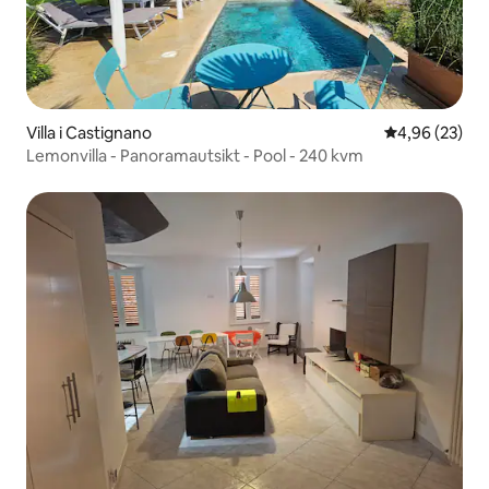
Villa i Castignano
4,96 av 5 i g
4,96 (23)
Lemonvilla - Panoramautsikt - Pool - 240 kvm