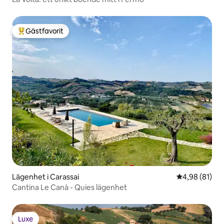
Gästfavorit
Populär gästfavorit
Lägenhet i Carassai
4,98 av 5 i g
4,98 (81)
Cantina Le Canà - Quies lägenhet
Luxe
Luxe