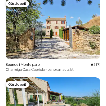
Gästfavorit
Gästfavorit
Boende i Montelparo
5 av 5 i 
5 (7)
Charmiga Casa Capriola - panoramautsikt
Gästfavorit
Gästfavorit