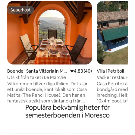
Superhost
Superhost
Boende i Santa Vittoria in Mat
4,83 av 5 i genomsnittligt be
4,83 (40)
Villa i Petritoli
enano
Utsikt från taket i Le Marche
Vacker restaurer
underbar utsikt
Välkommen till verkliga Italien. Detta är
Casa Petritoli är e
ett unikt boende, känt lokalt som Casa
bondgård med mo
Matita (The Pencil House). Den har en
inredning. Helt re
fantastisk utsikt som väntar dig från
10x4m pool, luftko
Populära bekvämligheter för
loggian (täckt terrass). Koppla av, läs,
täckt veranda med
drick prosecco eller ät medan du tittar
sten pizza ugn. Perfe
semesterboenden i Moresco
på fantastiska solnedgångar i den
ställe att koppla a
fridfulla medeltida byn Santa Vittoria.
av den fantastiska
Högst upp i byn på kullen har huset ett
och bergen. Uteservering i vår stora och