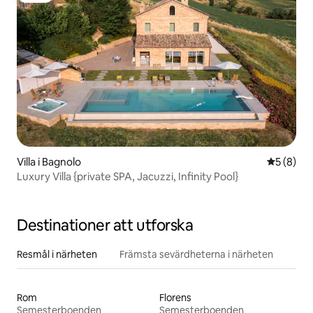
Villa i Bagnolo
5 av 5 i 
5 (8)
Luxury Villa {private SPA, Jacuzzi, Infinity Pool}
Destinationer att utforska
Resmål i närheten
Främsta sevärdheterna i närheten
Rom
Florens
Semesterboenden
Semesterboenden