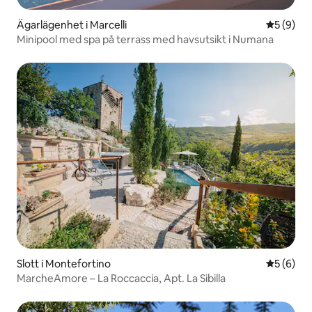
Ägarlägenhet i Marcelli
5 av 5 i 
5 (9)
Minipool med spa på terrass med havsutsikt i Numana
Slott i Montefortino
5 av 5 i 
5 (6)
MarcheAmore – La Roccaccia, Apt. La Sibilla