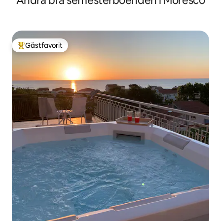
Andra bra semesterboenden i Moresco
Gästfavorit
Populär gästfavorit