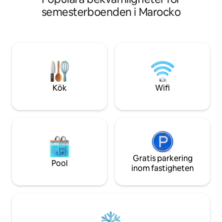
badrum, luftkondi
koppla av. Perfekt för par som söker lyx,
semesterboenden i Marocko
sovrum och matpl
autenticitet och oförglömliga stunder
tvättmaskin/torktu
bara några steg från kaféer,
takterrass med his
restauranger och butiker.
Traditionell frukos
lugn gata, perfekt
avskildhet och lug
promenad till huv
att de önskar att 
Kök
Wifi
än en dag!
Gratis parkering
Pool
inom fastigheten