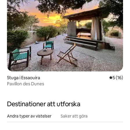
Stuga i Essaouira
5 av 5 i g
5 (16)
Pavillon des Dunes
Destinationer att utforska
Andra typer av vistelser
Saker att göra