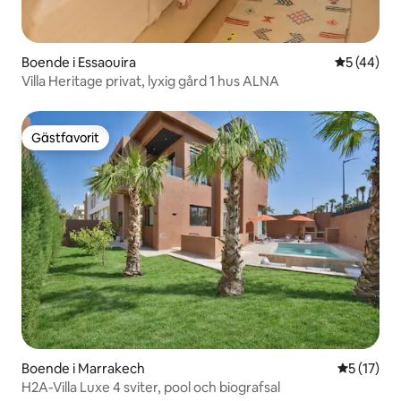
Boende i Essaouira
5 av 5 i g
5 (44)
Villa Heritage privat, lyxig gård 1 hus ALNA
Gästfavorit
Gästfavorit
Boende i Marrakech
5 av 5 i g
5 (17)
H2A-Villa Luxe 4 sviter, pool och biografsal