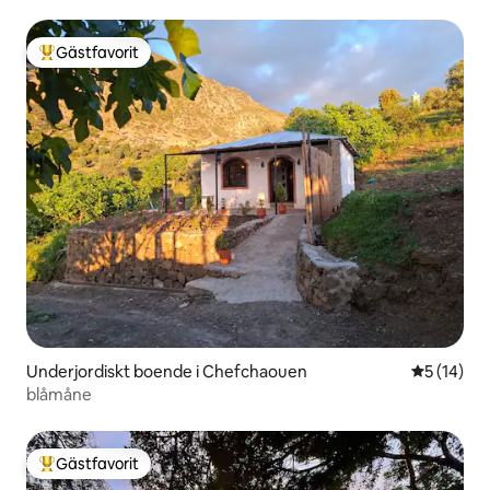
Gästfavorit
Populär gästfavorit
Underjordiskt boende i Chefchaouen
5 av 5 i g
5 (14)
blåmåne
Gästfavorit
Populär gästfavorit