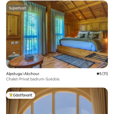
Superhost
Superhost
Alpstuga i Akchour
5 av 5 i 
5 (11)
Chalet-Privat badrum-Suédois
Gästfavorit
Populär gästfavorit