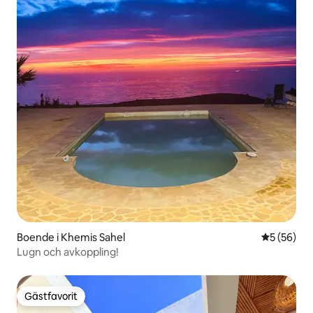
Boende i Khemis Sahel
5 av 5 i g
5 (56)
Lugn och avkoppling!
Gästfavorit
Gästfavorit