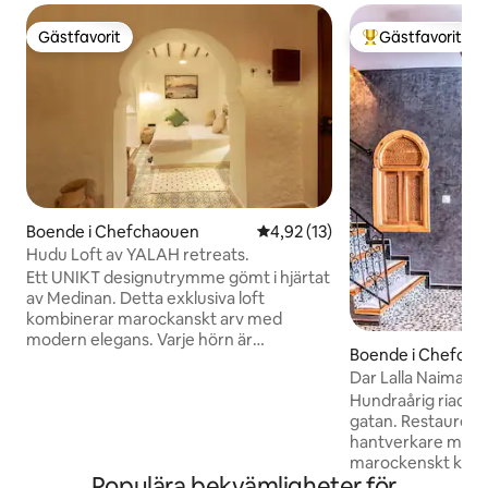
Gästfavorit
Gästfavorit
Gästfavorit
Populär gästfavor
Boende i Chefchaouen
4,92 av 5 i genomsnittligt be
4,92 (13)
Hudu Loft av YALAH retreats.
Ett UNIKT designutrymme gömt i hjärtat
av Medinan. Detta exklusiva loft
kombinerar marockanskt arv med
modern elegans. Varje hörn är
Boende i Chefch
omsorgsfullt utformat med raffinerade
Dar Lalla Naima –
material, varma texturer och
modern komfort
Hundraårig riad på
skräddarsydda ytbehandlingar, vilket
gatan. Restaurerad
skapar en intim atmosfär. Fullt utrustat
hantverkare med h
och omgivet av avskildhet erbjuder det
marockenskt kakel
en sensuell tillflyktsort skapad för att
Populära bekvämligheter för
handgjorda taklam
erbjuda en autentisk upplevelse av att