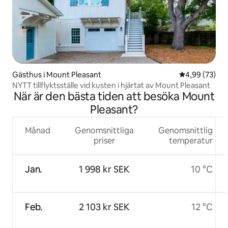
Gästhus i Mount Pleasant
4,99 av 5 i g
4,99 (73)
NYTT tillflyktsställe vid kusten i hjärtat av Mount Pleasant
När är den bästa tiden att besöka Mount
Pleasant?
Månad
Genomsnittliga
Genomsnittlig
priser
temperatur
Jan.
1 998 kr SEK
10 °C
Feb.
2 103 kr SEK
12 °C