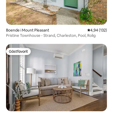
Boende i Mount Pleasant
4,94 av 5 i ge
4,94 (132)
Pristine Townhouse - Strand, Charleston, Pool, Rolig
Gästfavorit
Gästfavorit