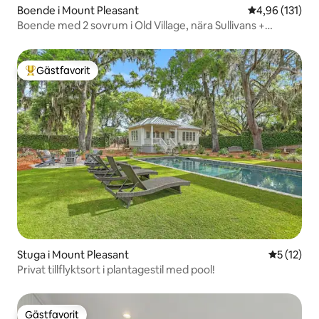
Boende i Mount Pleasant
4,96 av 5 i ge
4,96 (131)
Boende med 2 sovrum i Old Village, nära Sullivans +
Downtown!
Gästfavorit
Populär gästfavorit
Stuga i Mount Pleasant
5 av 5 i g
5 (12)
Privat tillflyktsort i plantagestil med pool!
Gästfavorit