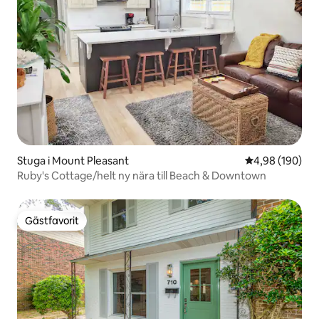
Stuga i Mount Pleasant
4,98 av 5 i ge
4,98 (190)
Ruby's Cottage/helt ny nära till Beach & Downtown
Gästfavorit
Gästfavorit