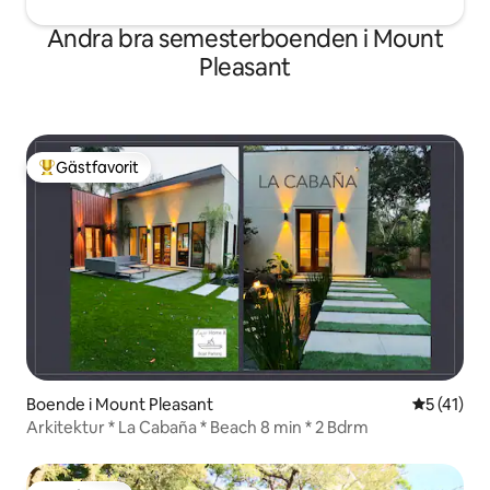
Andra bra semesterboenden i Mount
Pleasant
Gästfavorit
Populär gästfavorit
Boende i Mount Pleasant
5 av 5 i g
5 (41)
Arkitektur * La Cabaña * Beach 8 min * 2 Bdrm