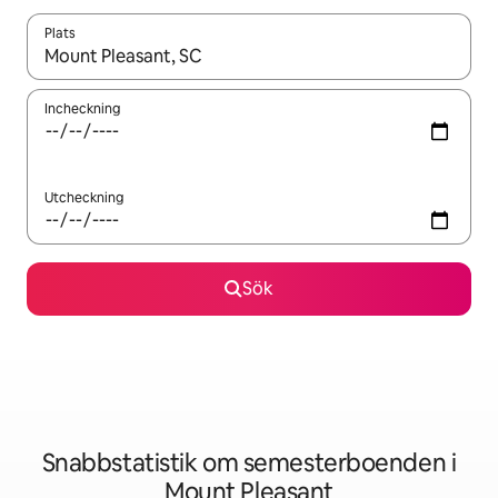
Plats
När resultaten är tillgängliga kan du navigera med upp- och ned
Incheckning
Utcheckning
Sök
Snabbstatistik om semesterboenden i
Mount Pleasant