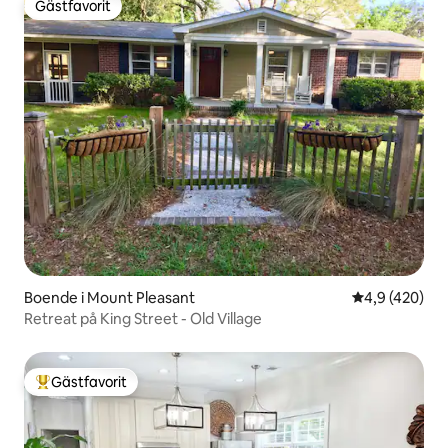
Gästfavorit
Gästfavorit
Boende i Mount Pleasant
4,9 av 5 i ge
4,9 (420)
Retreat på King Street - Old Village
Gästfavorit
Populär gästfavorit