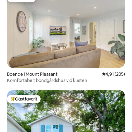
Gästfavorit
Boende i Mount Pleasant
4,91 av 5 i ge
4,91 (205)
Komfortabelt bondgårdshus vid kusten
Gästfavorit
Populär gästfavorit