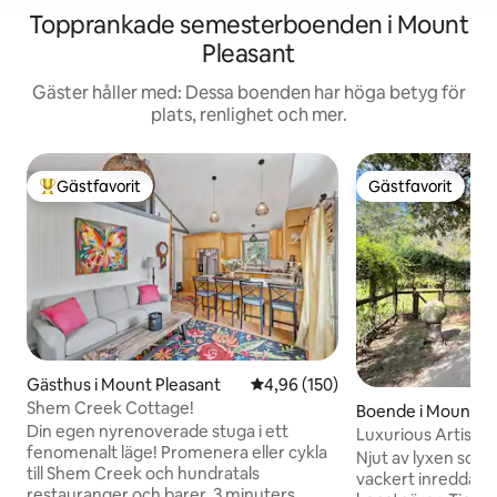
Topprankade semesterboenden i Mount
Pleasant
Gäster håller med: Dessa boenden har höga betyg för
plats, renlighet och mer.
Gästfavorit
Gästfavorit
Populär gästfavorit
Gästfavorit
Gästhus i Mount Pleasant
4,96 av 5 i genomsnittligt bety
4,96 (150)
Shem Creek Cottage!
Boende i Mount Pl
Din egen nyrenoverade stuga i ett
Luxurious Artist 
fenomenalt läge! Promenera eller cykla
priser mitt i vecka
Njut av lyxen som 
till Shem Creek och hundratals
vackert inredda k
restauranger och barer. 3 minuters