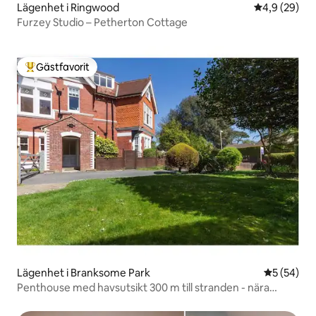
Lägenhet i Ringwood
4,9 av 5 i g
4,9 (29)
Furzey Studio – Petherton Cottage
Gästfavorit
Populär gästfavorit
Lägenhet i Branksome Park
5 av 5 i g
5 (54)
Penthouse med havsutsikt 300 m till stranden - nära
Sandbanks