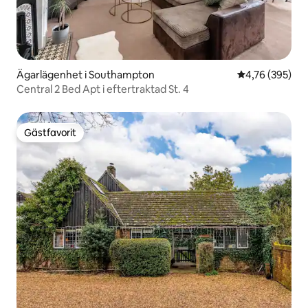
Ägarlägenhet i Southampton
4,76 av 5 i ge
4,76 (395)
Central 2 Bed Apt i eftertraktad St. 4
Gästfavorit
Gästfavorit