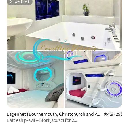
Superhost
Superhost
Lägenhet i Bournemouth, Christchurch and Po
4,9 av 5 i g
4,9 (29)
ole
Battleship-svit – Stort jacuzzi för 2
personer/luftkonditionering