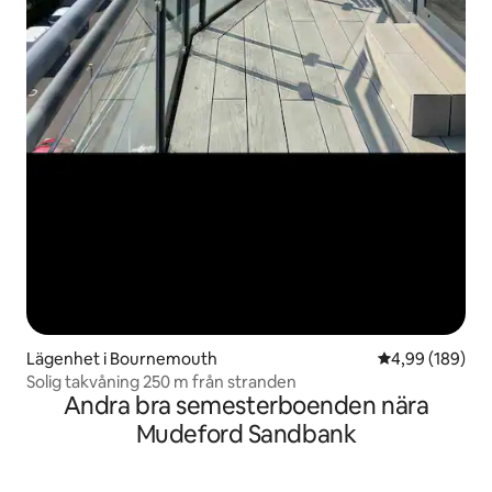
Lägenhet i Bournemouth
4,99 av 5 i ge
4,99 (189)
Solig takvåning 250 m från stranden
Andra bra semesterboenden nära
Mudeford Sandbank