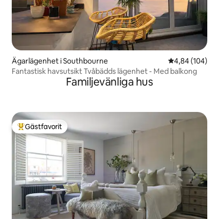
Ägarlägenhet i Southbourne
4,84 av 5 i ge
4,84 (104)
Fantastisk havsutsikt Tvåbädds lägenhet - Med balkong
Familjevänliga hus
Gästfavorit
Populär gästfavorit