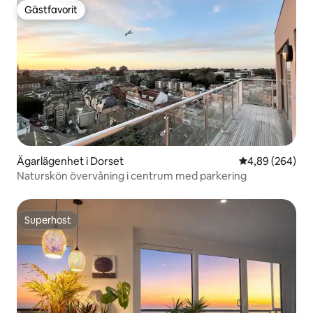
Gästfavorit
Gästfavorit
Ägarlägenhet i Dorset
4,89 av 5 i ge
4,89 (264)
Naturskön övervåning i centrum med parkering
Superhost
Superhost