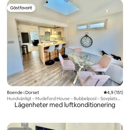
Gästfavorit
Gästfavorit
Boende i Dorset
4,9 av 5 i g
4,9 (151)
Hundvänligt – Mudeford House – Bubbelpool – Sovplats
Lägenheter med luftkonditionering
för 4