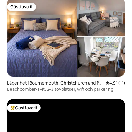
Gästfavorit
Gästfavorit
Lägenhet i Bournemouth, Christchurch and Po
4,91 av 5 i 
4,91 (11)
ole
Beachcomber-svit, 2-3 sovplatser, wifi och parkering
Gästfavorit
Populär gästfavorit