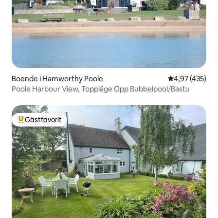
Boende i Hamworthy Poole
4,97 av 5 i ge
4,97 (435)
Poole Harbour View, Toppläge Opp Bubbelpool/Bastu
Gästfavorit
Populär gästfavorit