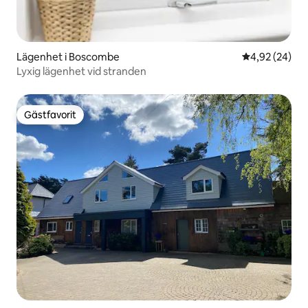
Lägenhet i Boscombe
4,92 av 5 i g
4,92 (24)
Lyxig lägenhet vid stranden
Gästfavorit
Gästfavorit