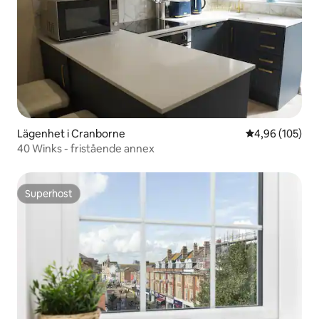
Lägenhet i Cranborne
4,96 av 5 i ge
4,96 (105)
40 Winks - fristående annex
Superhost
Superhost