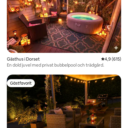
Gästhus i Dorset
4,9 av 5 i ge
4,9 (615)
En dold juvel med privat bubbelpool och trädgård.
Gästfavorit
Gästfavorit