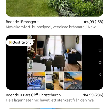
Boende i Bransgore
4,99 av 5 i ge
4,99 (168)
Mysig komfort, bubbelpool, vedeldad brännare, i New
Forest.
Gästfavorit
Populär gästfavorit
Boende i Friars Cliff Christchurch
4,99 av 5 i ge
4,99 (286)
Hela lägenheten vid havet, ett stenkast från den nya
skogen.