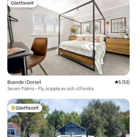
Gästfavorit
Gästfavorit
Boende i Dorset
5 av 5 i g
5 (53)
Seven Palms – Fly, koppla av och utforska
Gästfavorit
Populär gästfavorit