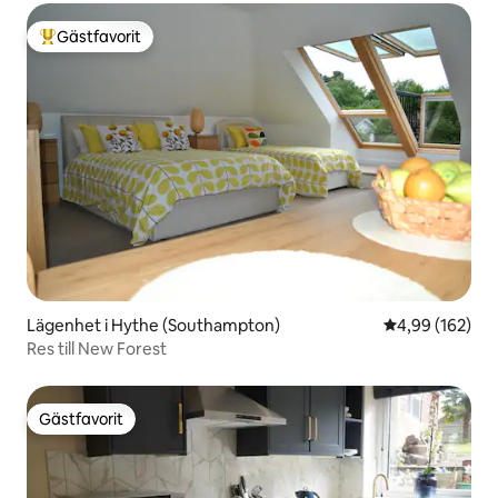
Gästfavorit
Populär gästfavorit
Lägenhet i Hythe (Southampton)
4,99 av 5 i ge
4,99 (162)
Res till New Forest
Gästfavorit
Gästfavorit