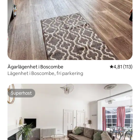
Ägarlägenhet i Boscombe
4,81 av 5 i g
4,81 (113)
Lägenhet i Boscombe, fri parkering
Superhost
Superhost