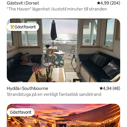
Gästsvit i Dorset
4,99 av 5 i ge
4,99 (204)
"The Haven" lägenhet i kuststil minuter till stranden
Gästfavorit
Populär gästfavorit
Hydda i Southbourne
4,94 av 5 i g
4,94 (48)
Strandstuga på en verkligt fantastisk sandstrand
Gästfavorit
Gästfavorit