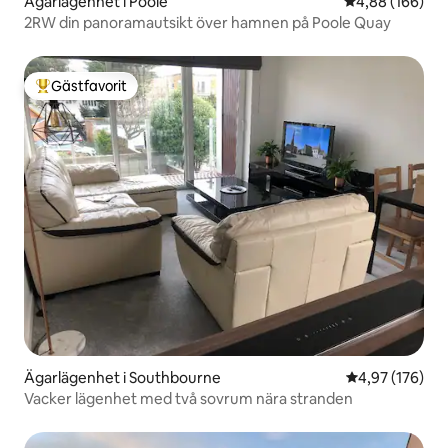
Ägarlägenhet i Poole
4,88 av 5 i ge
4,88 (166)
2RW din panoramautsikt över hamnen på Poole Quay
Gästfavorit
Populär gästfavorit
Ägarlägenhet i Southbourne
4,97 av 5 i ge
4,97 (176)
Vacker lägenhet med två sovrum nära stranden