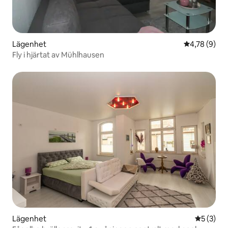
Lägenhet
4,78 av 5 i 
4,78 (9)
Fly i hjärtat av Mühlhausen
Lägenhet
5 av 5 i 
5 (3)