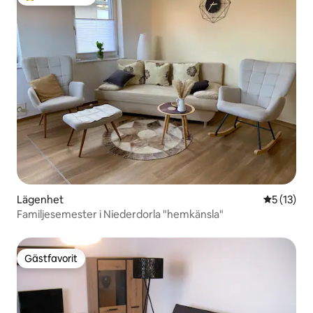
Populär gästfavorit
Lägenhet
5 av 5 i g
5 (13)
Familjesemester i Niederdorla "hemkänsla"
Gästfavorit
Gästfavorit