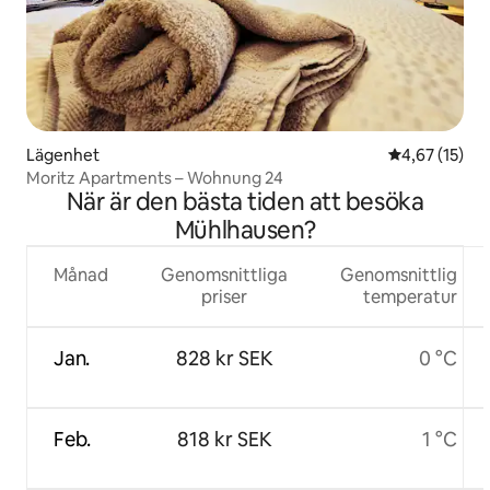
Lägenhet
4,67 av 5 i g
4,67 (15)
Moritz Apartments – Wohnung 24
När är den bästa tiden att besöka
Mühlhausen?
Månad
Genomsnittliga
Genomsnittlig
priser
temperatur
Jan.
828 kr SEK
0 °C
Feb.
818 kr SEK
1 °C