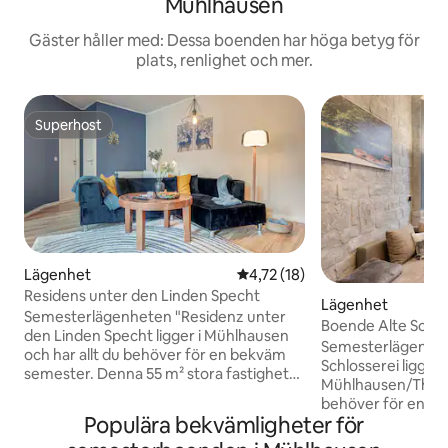
Mühlhausen
Gäster håller med: Dessa boenden har höga betyg för
plats, renlighet och mer.
Superhost
Superhost
Lägenhet
4,72 av 5 i genomsnittligt be
4,72 (18)
Residens unter den Linden Specht
Lägenhet
Semesterlägenheten "Residenz unter
Boende Alte Schlo
den Linden Specht ligger i Mühlhausen
Semesterlägenhet
och har allt du behöver för en bekväm
Schlosserei ligger i
semester. Denna 55 m² stora fastighet
Mühlhausen/Thürin
består av ett vardagsrum med en
behöver för en b
bäddsoffa för en person, ett fullt
Populära bekvämligheter för
35 m² stora fastig
utrustat kök med diskmaskin, 1 sovrum
vardagsrum med e