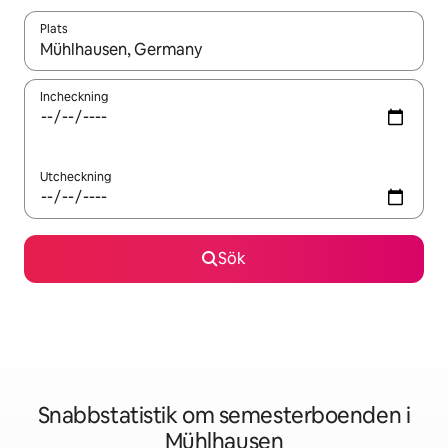
Plats
När resultaten är tillgängliga kan du navigera med upp- och ned
Incheckning
Utcheckning
Sök
Snabbstatistik om semesterboenden i
Mühlhausen