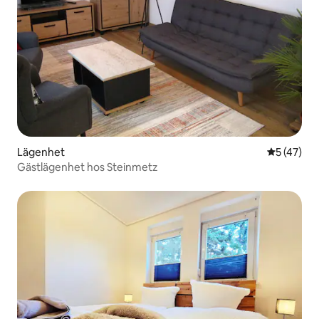
Lägenhet
5 av 5 i g
5 (47)
Gästlägenhet hos Steinmetz