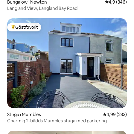
Bungalow i Newton
4,9 av 5 i ge
4,9 (346)
Langland View, Langland Bay Road
Gästfavorit
Populär gästfavorit
Stuga i Mumbles
4,99 av 5 i ge
4,99 (233)
Charmig 2-bädds Mumbles stuga med parkering