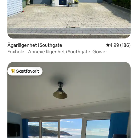
Ägarlägenhet i Southgate
4,99 av 5 i ge
4,99 (186)
Foxhole - Annexe lägenhet i Southgate, Gower
Gästfavorit
Populär gästfavorit