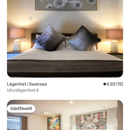
Lägenhet i Swansea
4,93 av 5 i g
4,93 (15)
Ishuslägenhet 6
Gästfavorit
Gästfavorit