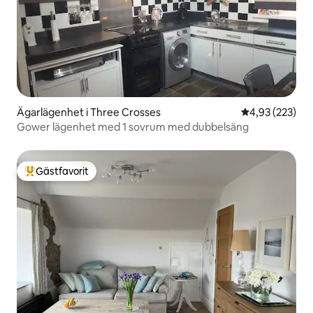
Ägarlägenhet i Three Crosses
4,93 av 5 i ge
4,93 (223)
Gower lägenhet med 1 sovrum med dubbelsäng
Gästfavorit
Populär gästfavorit