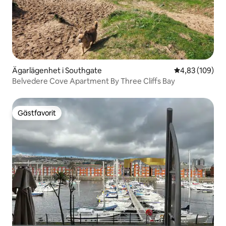
Ägarlägenhet i Southgate
4,83 av 5 i ge
4,83 (109)
Belvedere Cove Apartment By Three Cliffs Bay
Gästfavorit
Gästfavorit