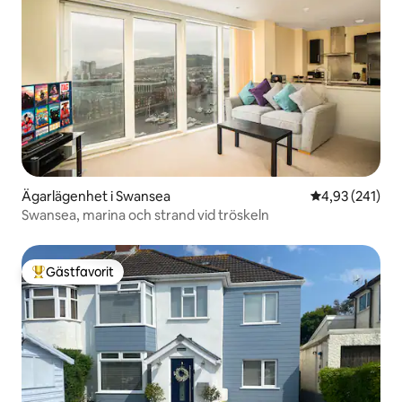
Ägarlägenhet i Swansea
4,93 av 5 i ge
4,93 (241)
Swansea, marina och strand vid tröskeln
Gästfavorit
Populär gästfavorit