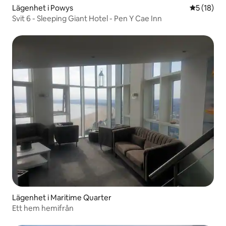
Lägenhet i Powys
5 av 5 i g
5 (18)
Svit 6 - Sleeping Giant Hotel - Pen Y Cae Inn
Lägenhet i Maritime Quarter
Ett hem hemifrån