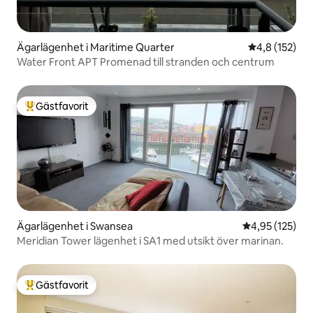
Ägarlägenhet i Maritime Quarter
4,8 av 5 i ge
4,8 (152)
Water Front APT Promenad till stranden och centrum
Gästfavorit
Populär gästfavorit
Ägarlägenhet i Swansea
4,95 av 5 i ge
4,95 (125)
Meridian Tower lägenhet i SA1 med utsikt över marinan.
Gästfavorit
Populär gästfavorit