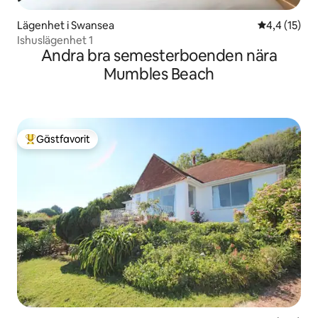
Lägenhet i Swansea
4,4 av 5 i g
4,4 (15)
Ishuslägenhet 1
Andra bra semesterboenden nära
Mumbles Beach
Gästfavorit
Populär gästfavorit