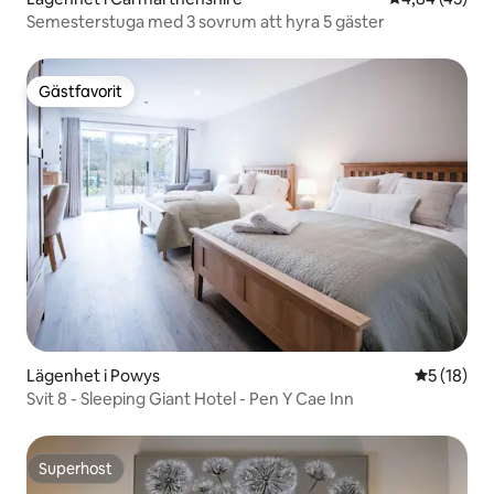
Semesterstuga med 3 sovrum att hyra 5 gäster
Gästfavorit
Gästfavorit
Lägenhet i Powys
5 av 5 i g
5 (18)
Svit 8 - Sleeping Giant Hotel - Pen Y Cae Inn
Superhost
Superhost