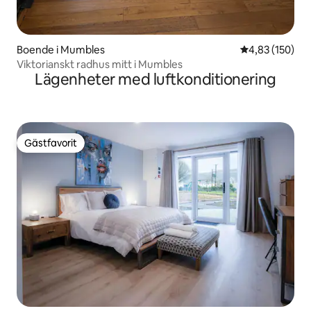
Boende i Mumbles
4,83 av 5 i ge
4,83 (150)
Viktorianskt radhus mitt i Mumbles
Lägenheter med luftkonditionering
Gästfavorit
Gästfavorit