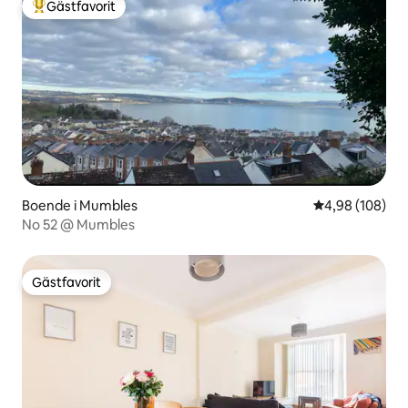
Gästfavorit
Populär gästfavorit
Boende i Mumbles
4,98 av 5 i ge
4,98 (108)
No 52 @ Mumbles
Gästfavorit
Gästfavorit