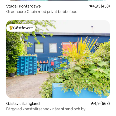
Stuga i Pontardawe
4,93 av 5 i ge
4,93 (453)
Greenacre Cabin med privat bubbelpool
Gästfavorit
Populär gästfavorit
Gästsvit i Langland
4,9 av 5 i ge
4,9 (663)
Färgglad konstnärsannex nära strand och by