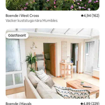
Boende i West Cross
4,94 av 5 i ge
4,94 (162)
Vacker kuststuga nära Mumbles
Gästfavorit
Gästfavorit
Boende i Mayals
4,89 av 5 i ge
4,89 (229)