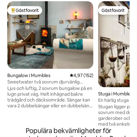
Gästfavorit
Gästfavorit
Populär gästfavorit
Gästfavorit
Bungalow i Mumbles
4,97 av 5 i genomsnittligt bet
4,97 (152)
Sweetwater två sovrum djurvänlig
bungalow
Ljus och luftig, 2 sovrum bungalow på en
Stuga i Mumbles
lugn privat väg. Helt inhägnad bakre
trädgård och däcksområde. Sängar kan
En härlig stuga pre
vara 2 dubbelsängar eller en dubbelsäng
Stugan ligger prec
och 2 enkelsängar. Köket har allt du
sovrum med dubbe
behöver. Loungen har smart-TV, DVD,
garderober och et
ett bibliotek med över 100 sjöfilmer och
med två enkelsänga
en fantastisk vedspis. Ett husdjur
Populära bekvämligheter för
köket hade ett ma
välkommet, kontakta oss om du har fler.
tvättmaskin/torktu