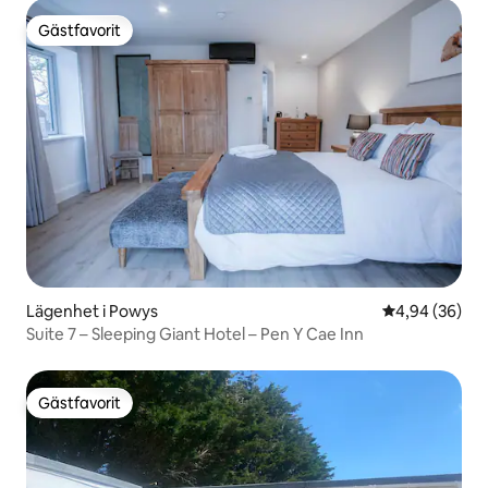
Gästfavorit
Gästfavorit
Lägenhet i Powys
4,94 av 5 i g
4,94 (36)
Suite 7 – Sleeping Giant Hotel – Pen Y Cae Inn
Gästfavorit
Gästfavorit