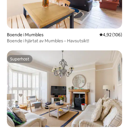
Boende i Mumbles
4,92 av 5 i ge
4,92 (106)
Boende i hjärtat av Mumbles – Havsutsikt!
Superhost
Superhost