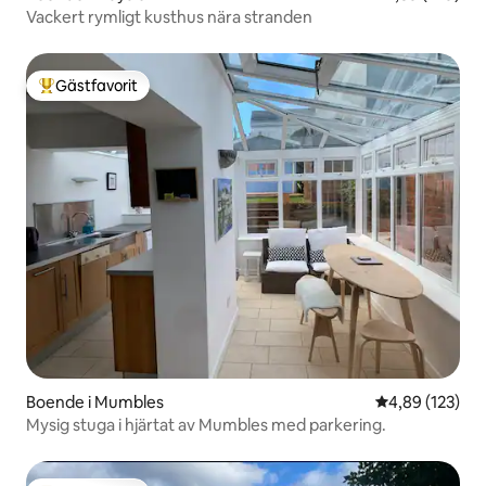
Vackert rymligt kusthus nära stranden
Gästfavorit
Populär gästfavorit
Boende i Mumbles
4,89 av 5 i ge
4,89 (123)
Mysig stuga i hjärtat av Mumbles med parkering.