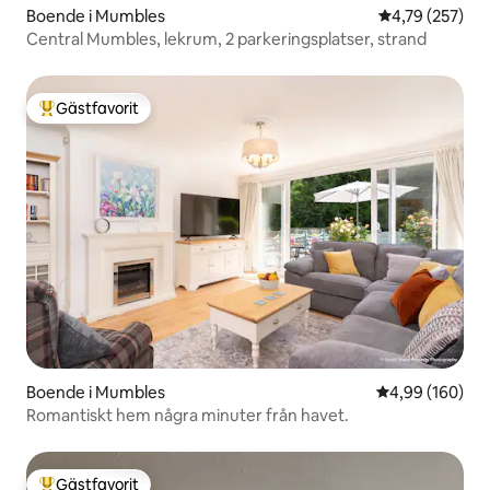
Boende i Mumbles
4,79 av 5 i ge
4,79 (257)
Central Mumbles, lekrum, 2 parkeringsplatser, strand
Gästfavorit
Populär gästfavorit
Boende i Mumbles
4,99 av 5 i ge
4,99 (160)
Romantiskt hem några minuter från havet.
Gästfavorit