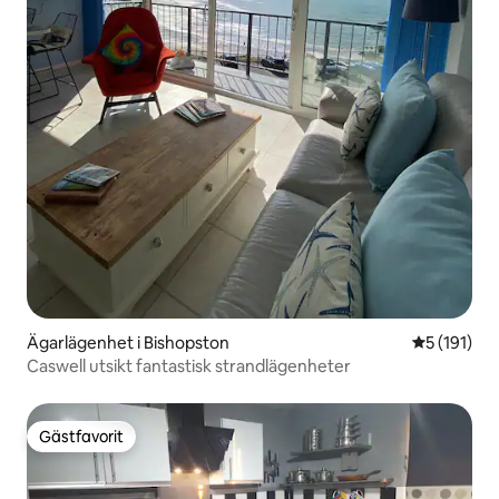
Ägarlägenhet i Bishopston
5 av 5 i ge
5 (191)
Caswell utsikt fantastisk strandlägenheter
Gästfavorit
Gästfavorit