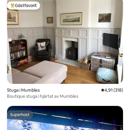
Gästfavorit
Populär gästfavorit
Stuga i Mumbles
4,91 av 5 i ge
4,91 (318)
Boutique stuga i hjärtat av Mumbles
Superhost
Superhost