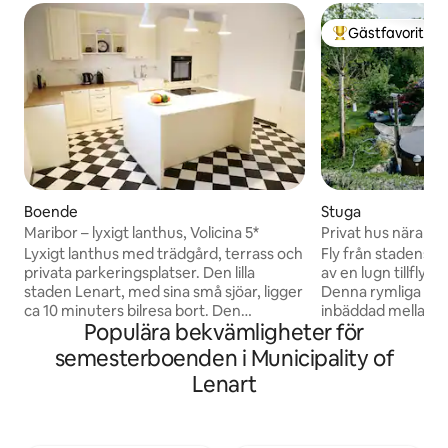
Gästfavorit
Populär gästfavor
Boende
Stuga
Maribor – lyxigt lanthus, Volicina 5*
Privat hus nära sjö
Lyxigt lanthus med trädgård, terrass och
Fly från stadens li
privata parkeringsplatser. Den lilla
av en lugn tillflykt
staden Lenart, med sina små sjöar, ligger
Denna rymliga eg
ca 10 minuters bilresa bort. Den
inbäddad mellan d
Populära bekvämligheter för
historiska gamla staden Maribor kan nås
Maribor och Ptuj, 
på 25 minuter med bil. Ett riktigt paradis
utomhusutrymme fö
semesterboenden i Municipality of
för vandringsentusiaster, cyklister och
koppla av och njut
Lenart
älskare av regional mat! Denna
omgivningen. En av höjdpunkterna
luftkonditionerade villa består av 3
under din vistels
sovrum, ett vardagsrum, ett fullt
att vara tillgången
utrustat kök och 2 badrum med bidé och
inbäddad i hjärtat