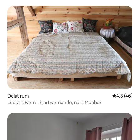
Delat rum
4,8 av 5 i g
4,8 (46)
Lucija 's Farm - hjärtvärmande, nära Maribor