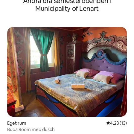
Andra bra semesterboenden i
Municipality of Lenart
Eget rum
4,23 av 5 i g
4,23 (13)
Buda Room med dusch