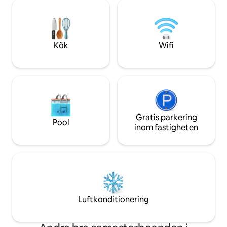
dusch. Handdukar och sängkläder
mitt i naturlig sk
kommer att tillhandahållas som kan
fåglar och andra vi
användas som de kan tänkas
Kök
Wifi
Gratis parkering
Pool
inom fastigheten
Luftkonditionering