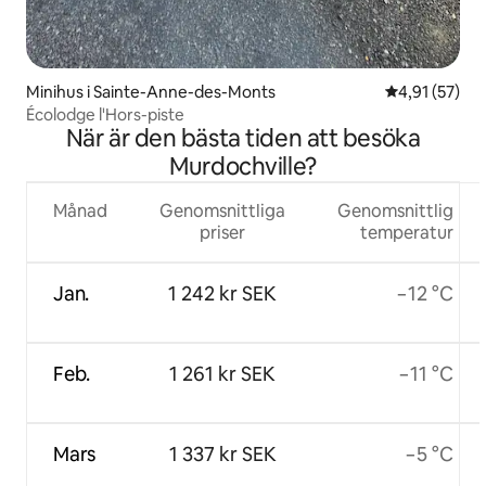
Minihus i Sainte-Anne-des-Monts
4,91 av 5 i g
4,91 (57)
Écolodge l'Hors-piste
När är den bästa tiden att besöka
Murdochville?
Månad
Genomsnittliga
Genomsnittlig
priser
temperatur
Jan.
1 242 kr SEK
−12 °C
Feb.
1 261 kr SEK
−11 °C
Mars
1 337 kr SEK
−5 °C