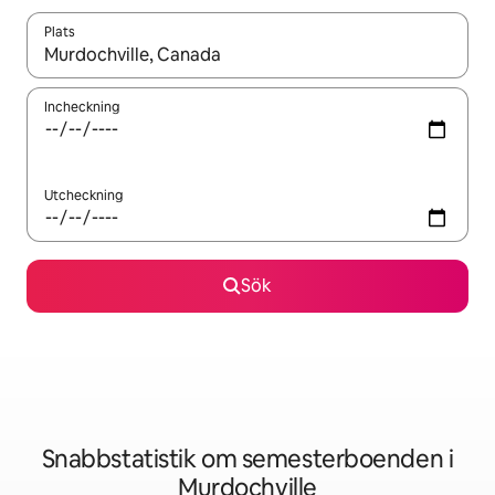
Plats
När resultaten är tillgängliga kan du navigera med upp- och ned
Incheckning
Utcheckning
Sök
Snabbstatistik om semesterboenden i
Murdochville