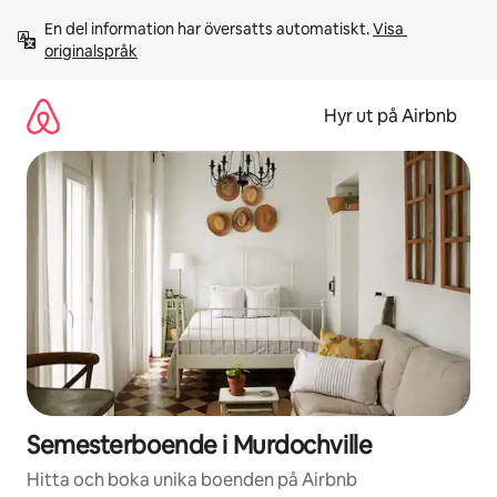
Hoppa
En del information har översatts automatiskt. 
Visa 
till
originalspråk
innehåll
Hyr ut på Airbnb
Semesterboende i Murdochville
Hitta och boka unika boenden på Airbnb