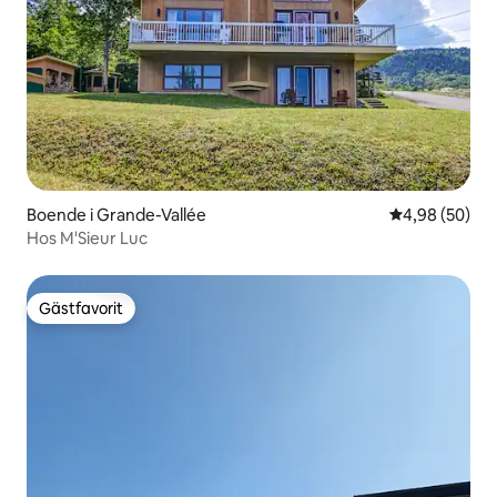
Boende i Grande-Vallée
4,98 av 5 i g
4,98 (50)
Hos M'Sieur Luc
Gästfavorit
Gästfavorit