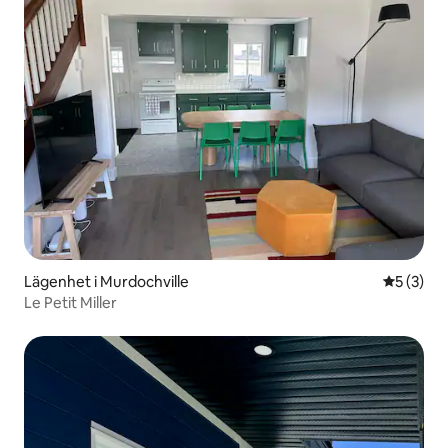
Lägenhet i Murdochville
5 av 5 i 
5 (3)
Le Petit Miller