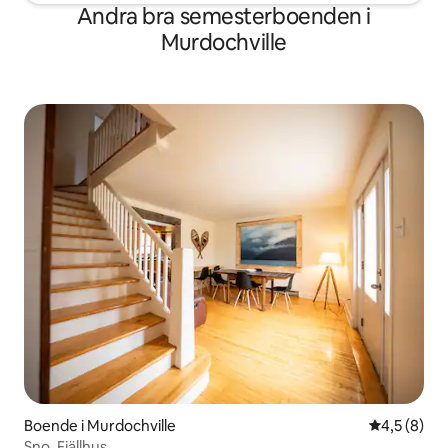
Andra bra semesterboenden i
Murdochville
Boende i Murdochville
4,5 av 5 i 
4,5 (8)
Sno. Fjällhus