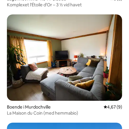
Komplexet l'Étoile d'Or – 3 ½ vid havet
Boende i Murdochville
4,67 av 5 i 
4,67 (9)
La Maison du Coin (med hemmabio)