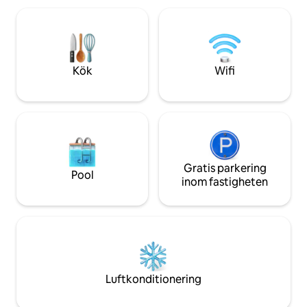
spis, stort bord fö
och mysigt vardagsrum. 
utformats för at
komfort och rusti
Kök
Wifi
Gratis parkering
Pool
inom fastigheten
Luftkonditionering