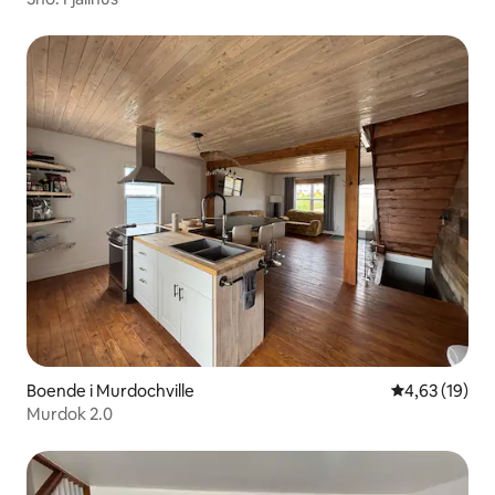
Boende i Murdochville
4,63 av 5 i g
4,63 (19)
Murdok 2.0