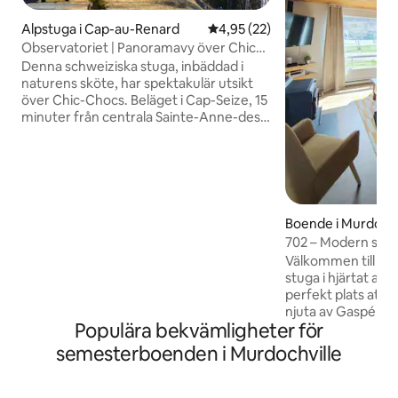
Alpstuga i Cap-au-Renard
4,95 av 5 i genomsnittligt be
4,95 (22)
Observatoriet | Panoramavy över Chics-
Chocs
Denna schweiziska stuga, inbäddad i
naturens sköte, har spektakulär utsikt
över Chic-Chocs. Beläget i Cap-Seize, 15
minuter från centrala Sainte-Anne-des-
Monts och 10 minuter från Gîte du
Mont-Albert, perfekt för
friluftsentusiaster! Direkt tillgång till
allmän mark och flera leder från gården,
vilket möjliggör utövande av
mountainbike, skidoo, vandring, snöskor,
Boende i Murdochv
skidåkning, jakt. Sommar eller vinter, det
702 – Modern stug
är det perfekta stället att koppla av,
vandring och avko
Välkommen till 702
andas och utforska Chic-Chocs och
stuga i hjärtat av 
Gaspésie.
perfekt plats att 
njuta av Gaspébergen. 702 li
Populära bekvämligheter för
stenkast från Mont
vandringsleder, oc
semesterboenden i Murdochville
bekvämligheter du
vistelse med vänner
naturälskare. Varm atmosfär, vedeldad