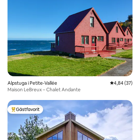
Alpstuga i Petite-Vallée
4,84 av 5 i g
4,84 (37)
Maison LeBreux – Chalet Andante
Gästfavorit
Populär gästfavorit