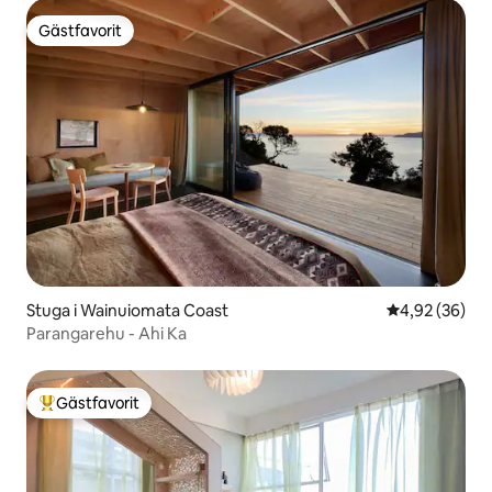
Gästfavorit
Gästfavorit
Stuga i Wainuiomata Coast
4,92 av 5 i g
4,92 (36)
Parangarehu - Ahi Ka
Gästfavorit
Populär gästfavorit