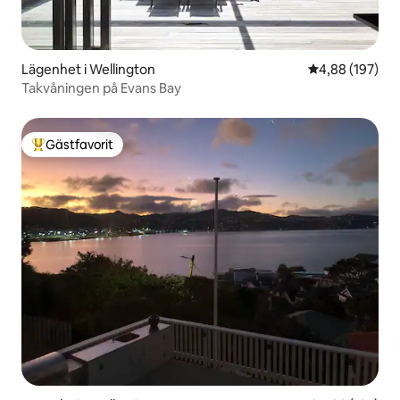
Lägenhet i Wellington
4,88 av 5 i ge
4,88 (197)
Takvåningen på Evans Bay
Gästfavorit
Populär gästfavorit