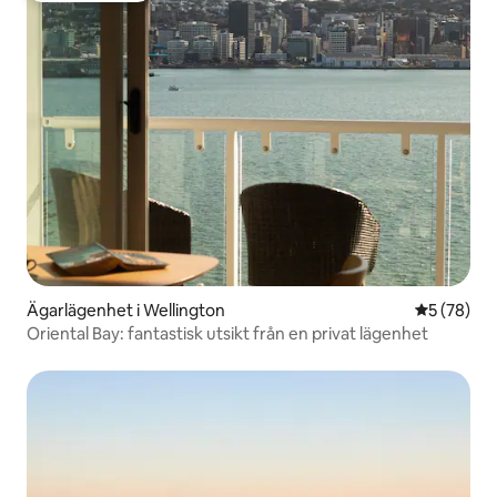
Ägarlägenhet i Wellington
5 av 5 i g
5 (78)
Oriental Bay: fantastisk utsikt från en privat lägenhet