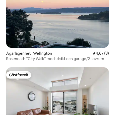
Ägarlägenhet i Wellington
4,67 av 5 i 
4,67 (3)
Roseneath ”City Walk” med utsikt och garage/2 sovrum
Gästfavorit
Gästfavorit