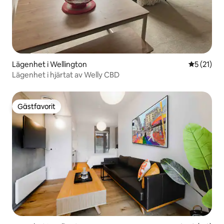
Lägenhet i Wellington
5 av 5 i g
5 (21)
Lägenhet i hjärtat av Welly CBD
Gästfavorit
Gästfavorit