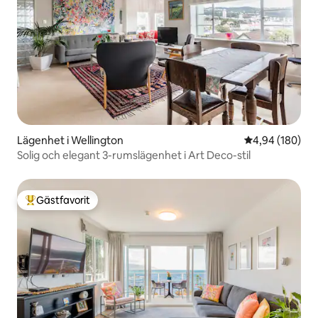
Lägenhet i Wellington
4,94 av 5 i ge
4,94 (180)
Solig och elegant 3-rumslägenhet i Art Deco-stil
Gästfavorit
Populär gästfavorit