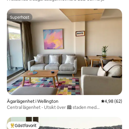
Superhost
Superhost
Ägarlägenhet i Wellington
4,98 av 5 i g
4,98 (62)
Central lägenhet - Utsikt över 🏙 staden med
parkeringsplats
Gästfavorit
Populär gästfavorit