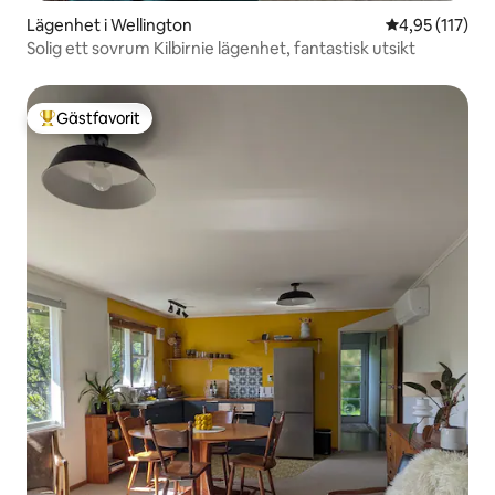
Lägenhet i Wellington
4,95 av 5 i ge
4,95 (117)
Solig ett sovrum Kilbirnie lägenhet, fantastisk utsikt
Gästfavorit
Populär gästfavorit