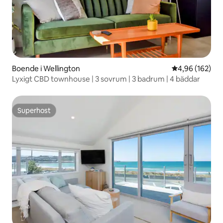
Boende i Wellington
4,96 av 5 i ge
4,96 (162)
Lyxigt CBD townhouse | 3 sovrum | 3 badrum | 4 bäddar
Superhost
Superhost