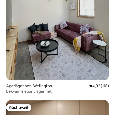
Ägarlägenhet i Wellington
4,92 av 5 i ge
4,92 (118)
Bekväm elegant lägenhet
Gästfavorit
Gästfavorit