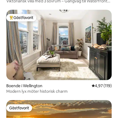
Viktoriansk villa med 3 sovrum – Gångväg till Waterfront
och Te Papa
Gästfavorit
Populär gästfavorit
Boende i Wellington
4,97 av 5 i ge
4,97 (119)
Modern lyx möter historisk charm
Gästfavorit
Gästfavorit