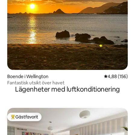
Boende i Wellington
4,88 av 5 i ge
4,88 (156)
Fantastisk utsikt över havet
Lägenheter med luftkonditionering
Gästfavorit
Populär gästfavorit