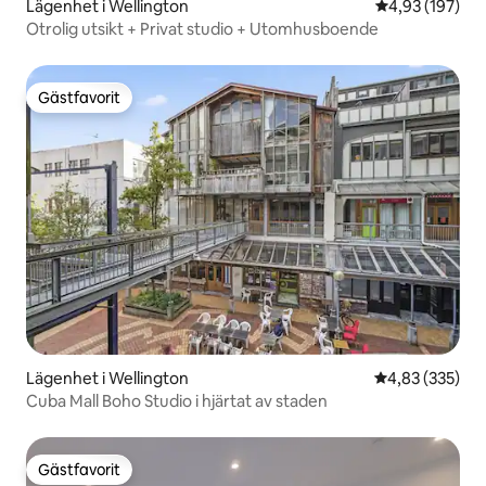
Lägenhet i Wellington
4,93 av 5 i ge
4,93 (197)
Otrolig utsikt + Privat studio + Utomhusboende
Gästfavorit
Gästfavorit
Lägenhet i Wellington
4,83 av 5 i ge
4,83 (335)
Cuba Mall Boho Studio i hjärtat av staden
Gästfavorit
Gästfavorit