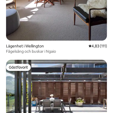
Lägenhet i Wellington
4,83 av 5 i g
4,83 (111)
Fågelsång och buskar i Ngaio
Gästfavorit
Gästfavorit