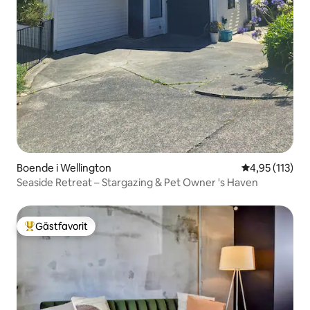
Boende i Wellington
4,95 av 5 i ge
4,95 (113)
Seaside Retreat – Stargazing & Pet Owner 's Haven
Gästfavorit
Populär gästfavorit