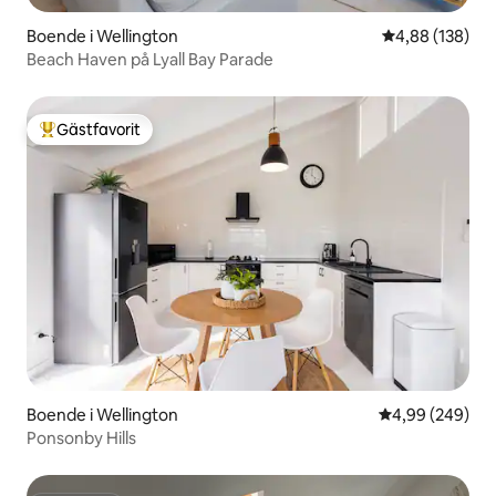
Boende i Wellington
4,88 av 5 i ge
4,88 (138)
Beach Haven på Lyall Bay Parade
Gästfavorit
Populär gästfavorit
Boende i Wellington
4,99 av 5 i ge
4,99 (249)
Ponsonby Hills