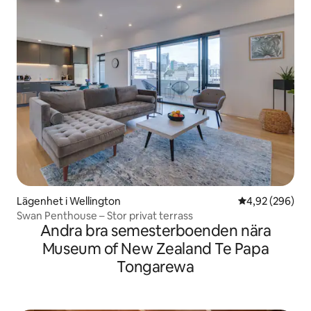
Lägenhet i Wellington
4,92 av 5 i ge
4,92 (296)
Swan Penthouse – Stor privat terrass
Andra bra semesterboenden nära
Museum of New Zealand Te Papa
Tongarewa