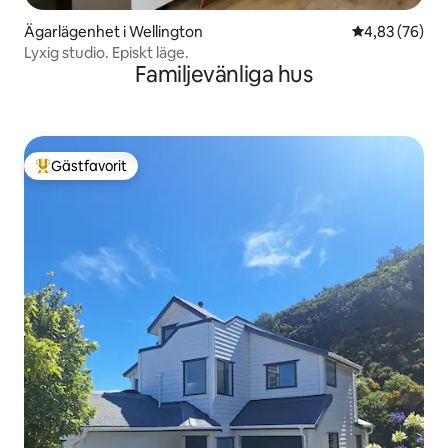
Ägarlägenhet i Wellington
4,83 av 5 i g
4,83 (76)
Lyxig studio. Episkt läge.
Familjevänliga hus
Gästfavorit
Populär gästfavorit