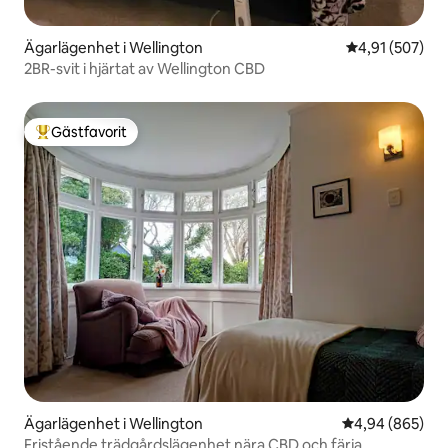
Ägarlägenhet i Wellington
4,91 av 5 i ge
4,91 (507)
2BR-svit i hjärtat av Wellington CBD
Gästfavorit
Populär gästfavorit
Ägarlägenhet i Wellington
4,94 av 5 i ge
4,94 (865)
Fristående trädgårdslägenhet nära CBD och färja