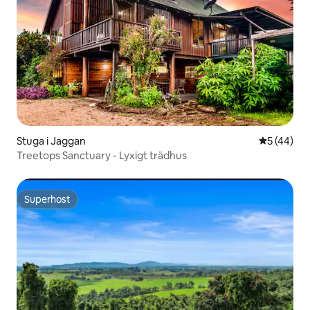
Stuga i Jaggan
5 av 5 i g
5 (44)
Treetops Sanctuary - Lyxigt trädhus
Superhost
Superhost