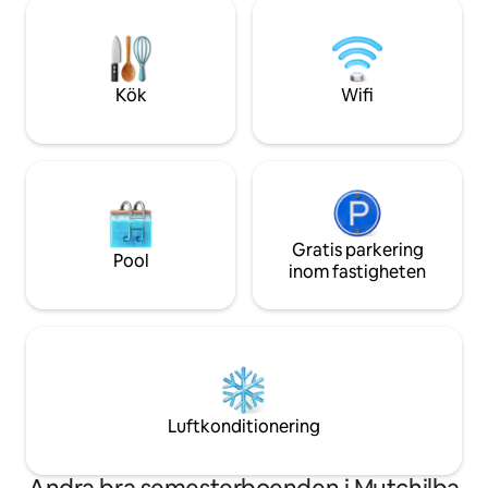
och om du är en iv
dagsutflykter till några riktiga vildstäder
handlinorna och få
och andra attraktioner, alla bara 1,5
Husdjur är också v
timmars bilresa från Cairns International
boendet också. Bra
Airport. Frukost ingår.
Kök
Wifi
Gratis parkering
Pool
inom fastigheten
Luftkonditionering