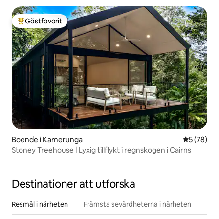
Gästfavorit
Populär gästfavorit
Boende i Kamerunga
5 av 5 i g
5 (78)
Stoney Treehouse | Lyxig tillflykt i regnskogen i Cairns
Destinationer att utforska
Resmål i närheten
Främsta sevärdheterna i närheten