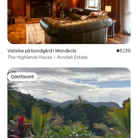
Vistelse på bondgård i Wondecla
5 av 5 i g
5 (31)
The Highlands House ~ Avodah Estate
Gästfavorit
Gästfavorit