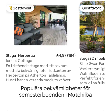
Gästfavorit
Gästfavorit
Populär gästfavorit
Gästfavorit
Stuga i Herberton
4,97 av 5 i genomsnittligt bety
4,97 (184)
Stuga i Dimbulah
Idriess Cottage
Black Swan Farm - 
En fristående stuga med ett sovrum
Dimboola
Vackert rymligt b
med alla bekvämligheter i utkanten av
Walshfloden bara 
Herberton på Atherton Tablelands.
Perfekt för en grup
Huset har en veranda med utsikt över
som vill ha fullstän
bushen och grillplats. En del av en säker 1
Populära bekvämligheter för
din pizza i en aute
hektar (2 tunnland) egendom, stugan
paddla kanot på f
semesterboenden i Mutchilba
ligger 200 meter från den viktigaste
är det perfekta st
historiska gården. Det finns mycket att
en flaska vin och e
göra här, inklusive museer, bush
Fågel-livet på flod
promenader och packa åsnor,