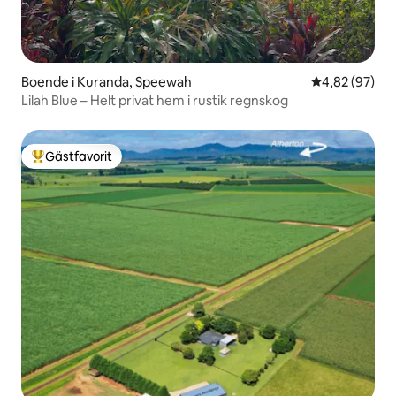
Boende i Kuranda, Speewah
4,82 av 5 i g
4,82 (97)
Lilah Blue – Helt privat hem i rustik regnskog
Gästfavorit
Populär gästfavorit