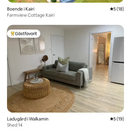
Boende i Kairi
5 av 5 i g
5 (18)
Farmview Cottage Kairi
Gästfavorit
Populär gästfavorit
Ladugård i Walkamin
5 av 5 i g
5 (19)
Shed 14