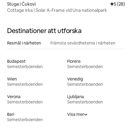
Stuga i Ćukovi
5 av 5 i g
5 (28)
Cottage Irka | Solar A-Frame vid Una nationalpark
Destinationer att utforska
Resmål i närheten
Främsta sevärdheterna i närheten
Budapest
Florens
Semesterboenden
Semesterboenden
Wien
Venedig
Semesterboenden
Semesterboenden
Verona
Ljubljana
Semesterboenden
Semesterboenden
Bari
Visa mer
Semesterboenden