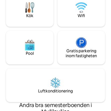
förbereda morgon
tillgängliga för gäster! Ägarna är på
måltid, kanotpadd
källarvåningen med separat ingång.
ridning, fyrhjuling,
Huset ligger nära Maksimir Park, bara 10
Kök
Wifi
spis.
minuters bilresa från centrum, hem till
bra alternativ för restauranger,
shopping, sightseeing och mycket mer.
Gratis parkering
Pool
inom fastigheten
Luftkonditionering
Andra bra semesterboenden i