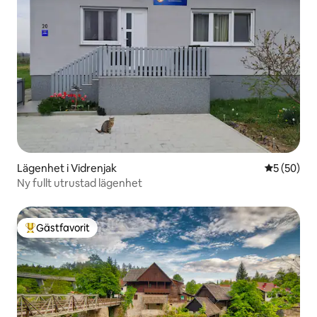
Lägenhet i Vidrenjak
5 av 5 i g
5 (50)
Ny fullt utrustad lägenhet
Gästfavorit
Populär gästfavorit