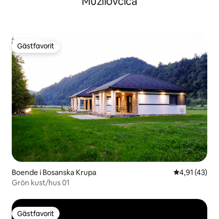
Mužilovčica
Gästfavorit
Gästfavorit
Boende i Bosanska Krupa
4,91 av 5 i g
4,91 (43)
Grön kust/hus 01
Gästfavorit
Gästfavorit