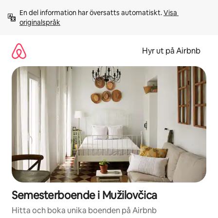
Hoppa
En del information har översatts automatiskt. 
Visa 
till
originalspråk
innehåll
Hyr ut på Airbnb
Semesterboende i Mužilovčica
Hitta och boka unika boenden på Airbnb