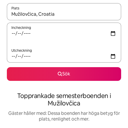
Plats
När resultaten är tillgängliga kan du navigera med upp- och ned
Incheckning
Utcheckning
Sök
Topprankade semesterboenden i
Mužilovčica
Gäster håller med: Dessa boenden har höga betyg för
plats, renlighet och mer.