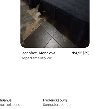
Lägenhet i Monclova
4,95 av 5 i genomsnit
4,95 (39)
Departamento VIP
ihuahua
Fredericksburg
mesterboenden
Semesterboenden