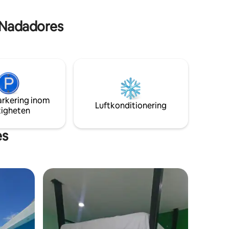
område, med enkel tillgång till viktiga
.
platser i staden.
 Nadadores
arkering inom
Luftkonditionering
tigheten
es