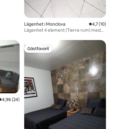
Lägenhet i Monclova
4,7 av 5 i genomsni
4,7 (10)
Lägenhet 4 element (Tierra-rum) med
pool.
Gästfavorit
Gästfavorit
4,96 av 5 i genomsnittligt betyg, 24 omdömen
4,96 (24)
en