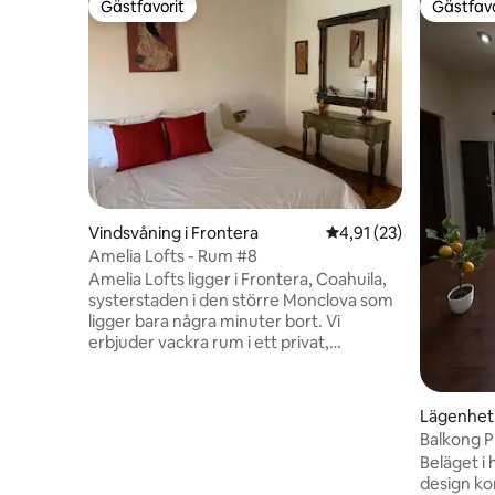
Gästfavorit
Gästfavo
Gästfavorit
Gästfavo
Vindsvåning i Frontera
4,91 av 5 i genomsnit
4,91 (23)
Amelia Lofts - Rum #8
Amelia Lofts ligger i Frontera, Coahuila,
systerstaden i den större Monclova som
ligger bara några minuter bort. Vi
erbjuder vackra rum i ett privat,
gemensamt delat utrymme. Låst bakom
en stor grind, vår rymliga innergård
vetter mot alla nio rum på två plan. Varje
Lägenhet 
enhet erbjuder alla varor, har
Balkong P
jourpersonal och är utformad med din
Beläget i 
ultimata upplevelse i åtanke. Perfekt för
design ko
dem som söker semester,