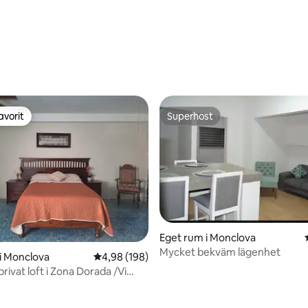
tligt betyg, 50 omdömen
avorit
Superhost
gästfavorit
Superhost
Eget rum i Monclova
Mycket bekväm lägenhet
ttligt betyg, 9 omdömen
i Monclova
4,98 av 5 i genomsnittligt betyg, 198 omdöm
4,98 (198)
rivat loft i Zona Dorada /Vi
r