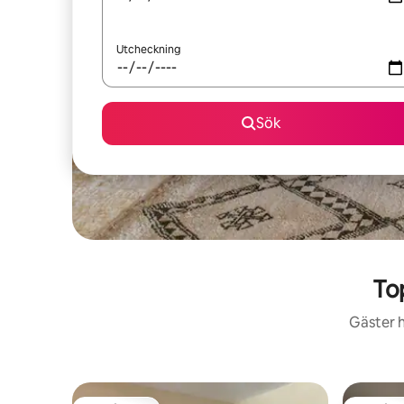
Utcheckning
Sök
To
Gäster h