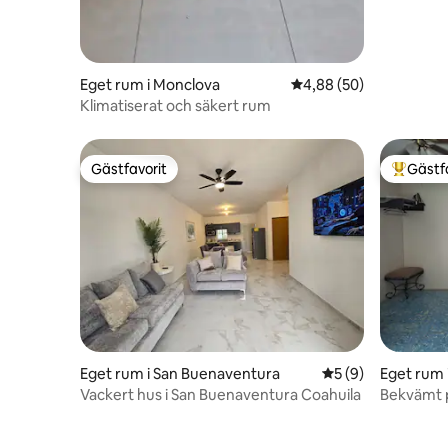
Eget rum i Monclova
4,88 av 5 i genomsnit
4,88 (50)
Klimatiserat och säkert rum
Gästfavorit
Gästf
Gästfavorit
Populär 
Eget rum i San Buenaventura
5 av 5 i genomsni
5 (9)
Eget rum 
Vackert hus i San Buenaventura Coahuila
Bekvämt p
fakturera