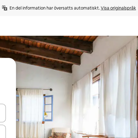
En del information har översatts automatiskt. 
Visa originalspråk
d upp- och nedåtpilarna eller utforska genom att trycka eller svepa.