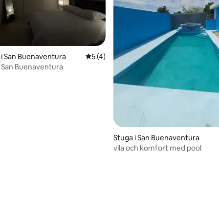
i San Buenaventura
5 av 5 i genomsnittligt betyg, 4 omdöm
5 (4)
 San Buenaventura
Stuga i San Buenaventura
vila och komfort med pool