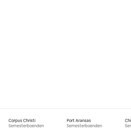
Corpus Christi
Port Aransas
Ch
Semesterboenden
Semesterboenden
Se