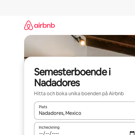
Hoppa
till
innehåll
Semesterboende i
Nadadores
Hitta och boka unika boenden på Airbnb
Plats
När resultaten är tillgängliga kan du navigera me
Incheckning