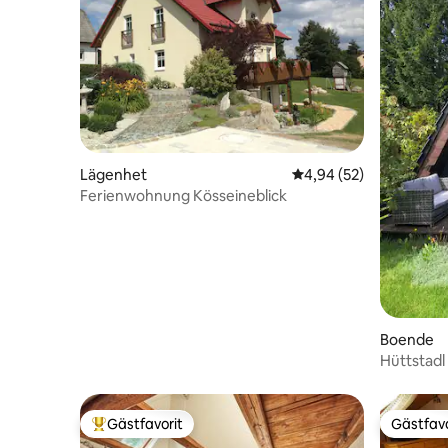
Lägenhet
4,94 av 5 i genomsnit
4,94 (52)
Ferienwohnung Kösseineblick
Boende
Hüttstadl
Gästfavorit
Gästfavo
Populär gästfavorit
Gästfavo