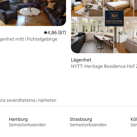
4,86 av 5 i genomsnittligt betyg, 87 omdöm
4,86 (87)
genhet mitt i Fichtelgebirge
tligt betyg, 12 omdömen
Lägenhet
NYTT: Heritage Residence Hof
inklusive parkering
ta sevärdheterna i närheten
Hamburg
Strasbourg
Köl
Semesterboenden
Semesterboenden
Se