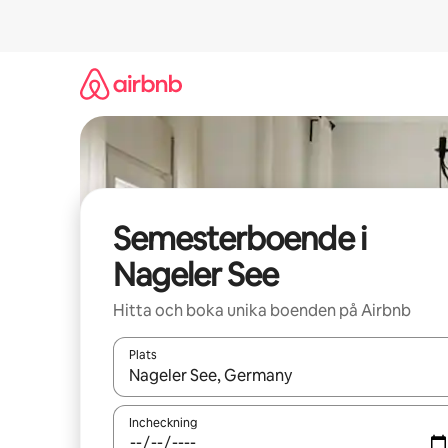
Hoppa
till
innehåll
Semesterboende i
Nageler See
Hitta och boka unika boenden på Airbnb
Plats
När resultaten är tillgängliga kan du navigera me
Incheckning