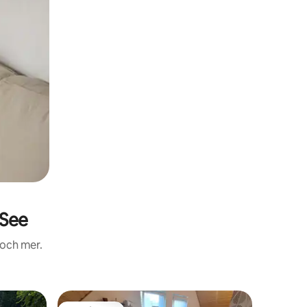
 See
 och mer.
Boende