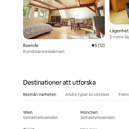
Lägenhet
2-rums lä
Boende
5 av 5 i genomsnit
5 (12)
Konstnärsresidenset
Destinationer att utforska
Resmål i närheten
Andra typer av vistelser
Främs
Wien
München
Semesterboenden
Semesterboenden