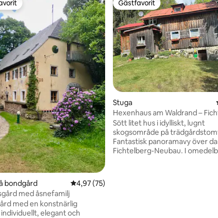
avorit
Gästfavorit
gästfavorit
Gästfavorit
Stuga
Hexenhaus am Waldrand – Fich
Sött litet hus i idylliskt, lugnt
skogsområde på trädgårdstom
Fantastisk panoramavy över da
Fichtelberg-Neubau. I omedelb
till Fichtelsee och Naabquelle d
perfekta utgångspunkten för v
och mountainbiketurer. På vint
på bondgård
4,97 av 5 i genomsnittligt betyg, 75 omdöm
4,97 (75)
skidspåret i närheten. På grund
gård med åsnefamilj
på 800 m över havet är det rela
gård med en konstnärlig
snösäkert. Vid snö är tillfarten di
tligt betyg, 46 omdömen
individuellt, elegant och
huset inte garanterad, beroen