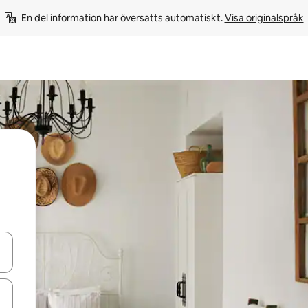
En del information har översatts automatiskt. 
Visa originalspråk
d upp- och nedåtpilarna eller utforska genom att trycka eller svepa.