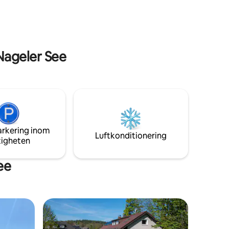
kera 500
Nageler See
arkering inom
Luftkonditionering
tigheten
ee