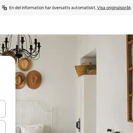
En del information har översatts automatiskt. 
Visa originalspråk
d upp- och nedåtpilarna eller utforska genom att trycka eller svepa.