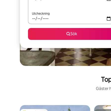
Utcheckning
Sök
Top
Gäster h