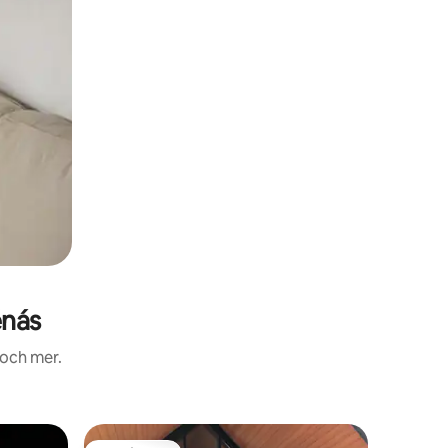
énás
 och mer.
Vistelse