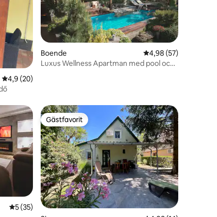
Boende
4,98 av 5 i genomsnit
4,98 (57)
Luxus Wellness Apartman med pool och
en
bastu
4,9 av 5 i genomsnittligt betyg, 20 omdömen
4,9 (20)
rdő
Gästfavorit
Gästfavorit
5 av 5 i genomsnittligt betyg, 35 omdömen
5 (35)