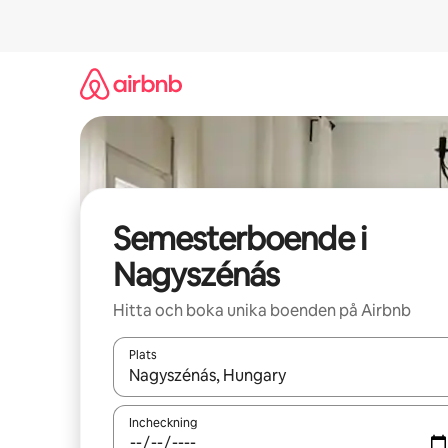
Hoppa
till
innehåll
Semesterboende i
Nagyszénás
Hitta och boka unika boenden på Airbnb
Plats
När resultaten är tillgängliga kan du navigera me
Incheckning