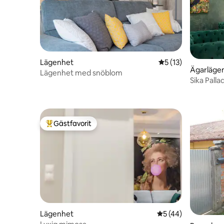
Lägenhet
5 av 5 i genomsnit
5 (13)
Ägarläge
Lägenhet med snöblom
Sika Pall
självinch
Gästfavorit
Populär gästfavorit
Lägenhet
5 av 5 i genomsnit
5 (44)