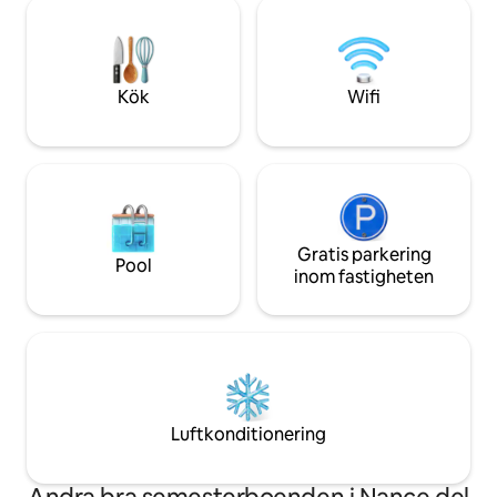
formats av naturen, lugnt och med
Vakna upp med kok
utrymme för att sakta ner. Gäster lockas
egen kokosnötlund
av stillhet, levande landskap och friheten
emot att välkomna dig! - GoG
att finna sig till rätta på landet, oavsett
Mikel, Eimy, Bebis
om de utforskar, vilar eller njuter av
Kök
Wifi
valfria måltider direkt från gården till
bordet.
Gratis parkering
Pool
inom fastigheten
Luftkonditionering