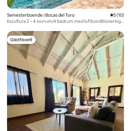
Semesterboende i Bocas del Toro
5 av 5 i g
5 (10)
Escultura 2 – 4 sovrum/4 badrum med luftkonditionering,
nära surfing och strand
Gästfavorit
Gästfavorit