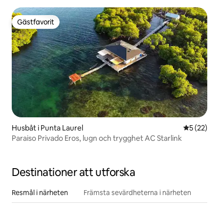
Gästfavorit
Gästfavorit
Husbåt i Punta Laurel
5 av 5 i g
5 (22)
Paraiso Privado Eros, lugn och trygghet AC Starlink
Destinationer att utforska
Resmål i närheten
Främsta sevärdheterna i närheten