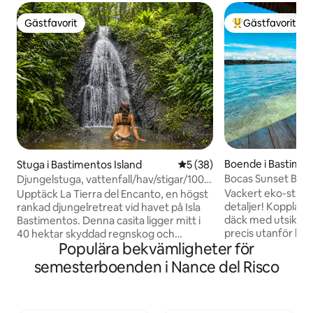
Gästfavorit
Gästfavorit
Gästfavorit
Populär gästfavor
Boende i Bastimen
Stuga i Bastimentos Island
5 av 5 i genomsnittligt be
5 (38)
Bocas Sunset Bea
Djungelstuga, vattenfall/hav/stigar/100
tunnland
Vackert eko-stran
Upptäck La Tierra del Encanto, en högst
detaljer! Koppla av
rankad djungelretreat vid havet på Isla
däck med utsikt öv
Bastimentos. Denna casita ligger mitt i
precis utanför bry
40 hektar skyddad regnskog och
Populära bekvämligheter för
varma vattnet från
erbjuder fågelskådning, vattenfall,
stranden. Bli fascin
kakaoskog och flera kilometer av
semesterboenden i Nance del Risco
solnedgångarna f
vandringsleder. Bara 20 minuter från
kokosnötslunden p
Bocas, men ändå en värld bort. Detta är
frodig regnskog b
ett privat, uppslukande boende som
lugna ljudet av vå