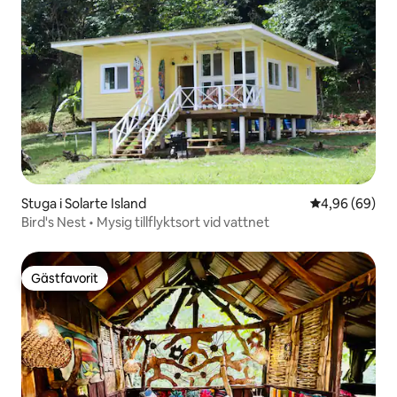
Stuga i Solarte Island
4,96 av 5 i g
4,96 (69)
Bird's Nest • Mysig tillflyktsort vid vattnet
Gästfavorit
Gästfavorit