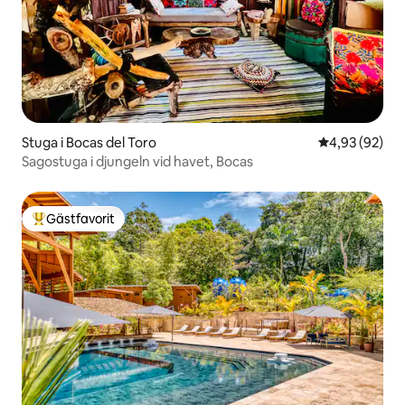
Stuga i Bocas del Toro
4,93 av 5 i g
4,93 (92)
Sagostuga i djungeln vid havet, Bocas
Gästfavorit
Populär gästfavorit