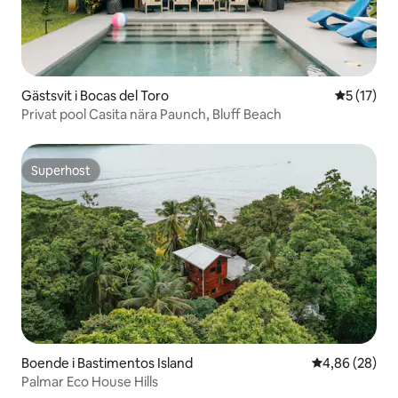
Gästsvit i Bocas del Toro
5 av 5 i g
5 (17)
Privat pool Casita nära Paunch, Bluff Beach
Superhost
Superhost
Boende i Bastimentos Island
4,86 av 5 i g
4,86 (28)
Palmar Eco House Hills