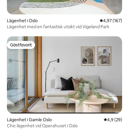
Lägenhet i Oslo
4,97 av 5 i ge
4,97 (167)
Lägenhet med en fantastisk utsikt vid Vigeland Park
Gästfavorit
Gästfavorit
Lägenhet i Gamle Oslo
4,9 av 5 i g
4,9 (29)
Chic lägenhet vid Operahuset i Oslo