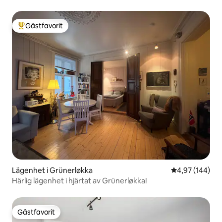
Gästfavorit
Populär gästfavorit
Lägenhet i Grünerløkka
4,97 av 5 i ge
4,97 (144)
Härlig lägenhet i hjärtat av Grünerløkka!
Gästfavorit
Gästfavorit