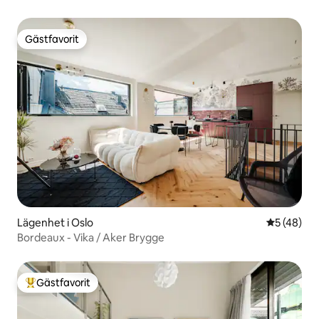
Gästfavorit
Gästfavorit
Lägenhet i Oslo
5 av 5 i g
5 (48)
Bordeaux - Vika / Aker Brygge
Gästfavorit
Populär gästfavorit