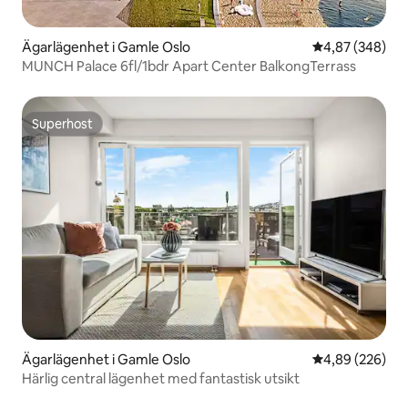
Ägarlägenhet i Gamle Oslo
4,87 av 5 i ge
4,87 (348)
MUNCH Palace 6fl/1bdr Apart Center BalkongTerrass
Superhost
Superhost
Ägarlägenhet i Gamle Oslo
4,89 av 5 i ge
4,89 (226)
Härlig central lägenhet med fantastisk utsikt