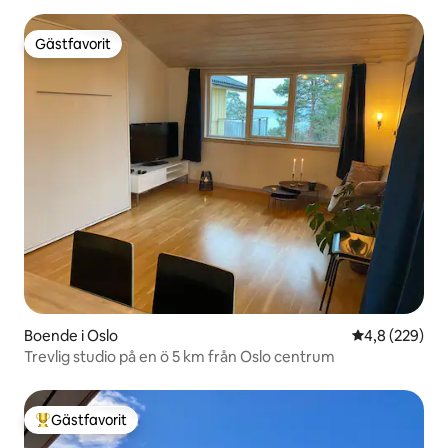
Gästfavorit
Gästfavorit
Boende i Oslo
4,8 av 5 i ge
4,8 (229)
Trevlig studio på en ö 5 km från Oslo centrum
Gästfavorit
Populär gästfavorit