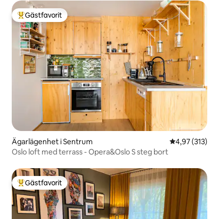
Gästfavorit
Populär gästfavorit
Ägarlägenhet i Sentrum
4,97 av 5 i ge
4,97 (313)
Oslo loft med terrass - Opera&Oslo S steg bort
Gästfavorit
Populär gästfavorit