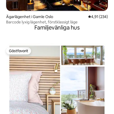
Ägarlägenhet i Gamle Oslo
4,91 av 5 i ge
4,91 (234)
Barcode lyxig lägenhet, förstklassigt läge
Familjevänliga hus
Gästfavorit
Gästfavorit