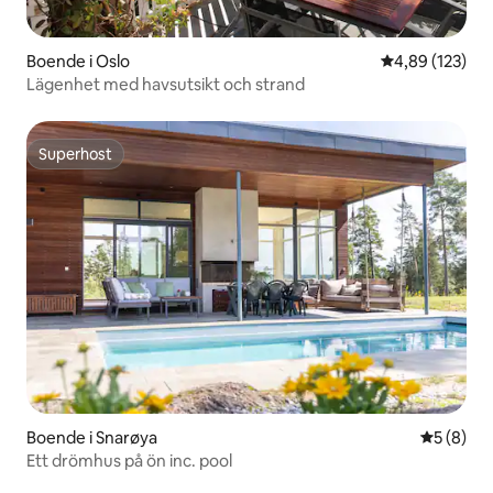
Boende i Oslo
4,89 av 5 i ge
4,89 (123)
Lägenhet med havsutsikt och strand
Superhost
Superhost
Boende i Snarøya
5 av 5 i 
5 (8)
Ett drömhus på ön inc. pool