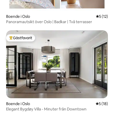
Boende i Oslo
5 av 5 i g
5 (12)
Panoramautsikt över Oslo | Badkar | Två terrasser
Gästfavorit
Populär gästfavorit
Boende i Oslo
5 av 5 i g
5 (18)
Elegant Bygdøy Villa - Minuter från Downtown