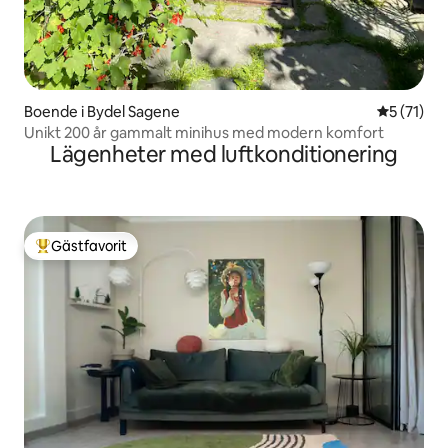
Boende i Bydel Sagene
5 av 5 i g
5 (71)
Unikt 200 år gammalt minihus med modern komfort
Lägenheter med luftkonditionering
Gästfavorit
Populär gästfavorit