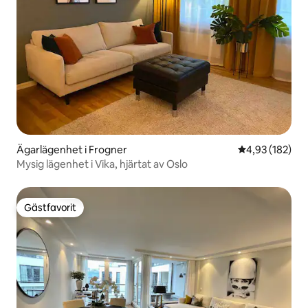
Ägarlägenhet i Frogner
4,93 av 5 i ge
4,93 (182)
Mysig lägenhet i Vika, hjärtat av Oslo
Gästfavorit
Gästfavorit