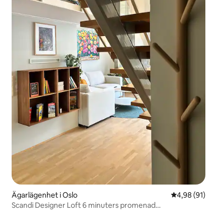
Ägarlägenhet i Oslo
4,98 av 5 i g
4,98 (91)
Scandi Designer Loft 6 minuters promenad
Centralstationen