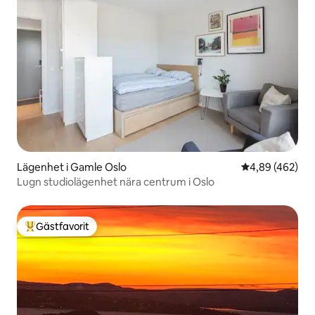
Lägenhet i Gamle Oslo
4,89 av 5 i ge
4,89 (462)
Lugn studiolägenhet nära centrum i Oslo
Gästfavorit
Populär gästfavorit