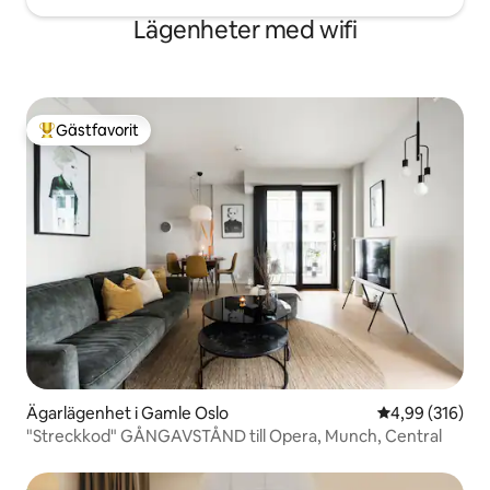
Lägenheter med wifi
Gästfavorit
Populär gästfavorit
Ägarlägenhet i Gamle Oslo
4,99 av 5 i ge
4,99 (316)
"Streckkod" GÅNGAVSTÅND till Opera, Munch, Central