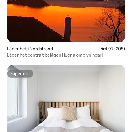
Lägenhet i Nordstrand
4,97 av 5 i ge
4,97 (208)
Lägenhet centralt belägen i lugna omgivningar!
Superhost
Superhost