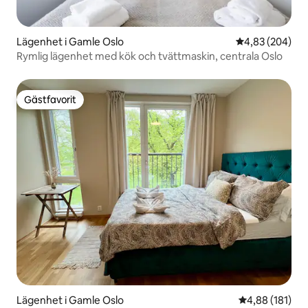
Lägenhet i Gamle Oslo
4,83 av 5 i ge
4,83 (204)
Rymlig lägenhet med kök och tvättmaskin, centrala Oslo
Gästfavorit
Gästfavorit
Lägenhet i Gamle Oslo
4,88 av 5 i ge
4,88 (181)