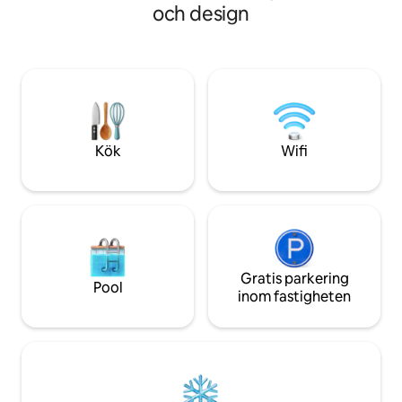
också 1,5 badrum
museer etc. ligger precis utanför
och design
tvättmaskin och torktum
lägenhetsbyggnaden och de flesta saker
utrustade köket o
ligger bara en kort promenad bort. Det
möbler garantera
finns också en busshållplats runt hörnet,
elegant vistelse.
ca. 2 minuters promenad, som kommer
att ansluta dig till var som helst i staden.
Kök
Wifi
Gratis parkering
Pool
inom fastigheten