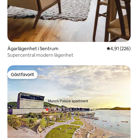
Ägarlägenhet i Sentrum
4,91 av 5 i ge
4,91 (226)
Supercentral modern lägenhet
Gästfavorit
Gästfavorit