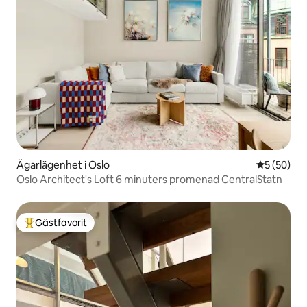
Ägarlägenhet i Oslo
5 av 5 i g
5 (50)
Oslo Architect's Loft 6 minuters promenad CentralStatn
Gästfavorit
Populär gästfavorit