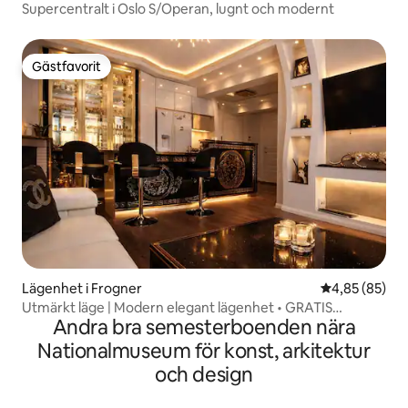
Supercentralt i Oslo S/Operan, lugnt och modernt
Gästfavorit
Gästfavorit
Lägenhet i Frogner
4,85 av 5 i g
4,85 (85)
Utmärkt läge | Modern elegant lägenhet • GRATIS
Andra bra semesterboenden nära
parkering
Nationalmuseum för konst, arkitektur
och design