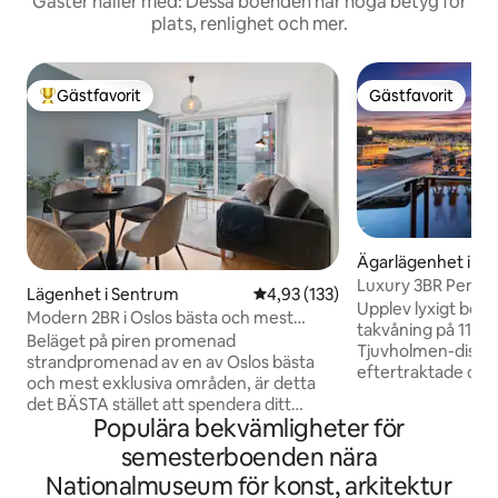
Gäster håller med: Dessa boenden har höga betyg för
plats, renlighet och mer.
Gästfavorit
Gästfavorit
Populär gästfavorit
Gästfavorit
Ägarlägenhet i S
Luxury 3BR Penth
Lägenhet i Sentrum
4,93 av 5 i genomsnittligt bet
4,93 (133)
Sunset Views
Upplev lyxigt boen
Modern 2BR i Oslos bästa och mest
takvåning på 11:e v
exklusiva område
Beläget på piren promenad
Tjuvholmen-distrik
strandpromenad av en av Oslos bästa
eftertraktade omr
och mest exklusiva områden, är detta
fantastisk utsikt 
det BÄSTA stället att spendera ditt
din privata balkong. Denna ryml
Populära bekvämligheter för
besök i Oslo! Lägenheten är perfekt för
lägenhet rymmer b
upp till 4 personer och har en
semesterboenden nära
gäster med 3 eleg
tvättmaskin och en fransk balkong.
en med en dubbels
Nationalmuseum för konst, arkitektur
Restauranger, barer, shopping, stränder,