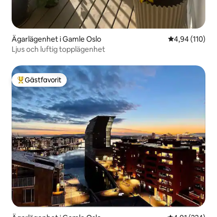
Ägarlägenhet i Gamle Oslo
4,94 av 5 i ge
4,94 (110)
Ljus och luftig topplägenhet
Gästfavorit
Populär gästfavorit