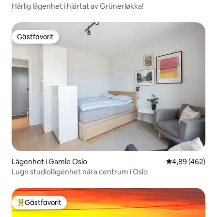
Härlig lägenhet i hjärtat av Grünerløkka!
Gästfavorit
Gästfavorit
Lägenhet i Gamle Oslo
4,89 av 5 i ge
4,89 (462)
Lugn studiolägenhet nära centrum i Oslo
Gästfavorit
Populär gästfavorit