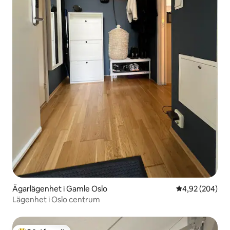
Ägarlägenhet i Gamle Oslo
4,92 av 5 i ge
4,92 (204)
Lägenhet i Oslo centrum