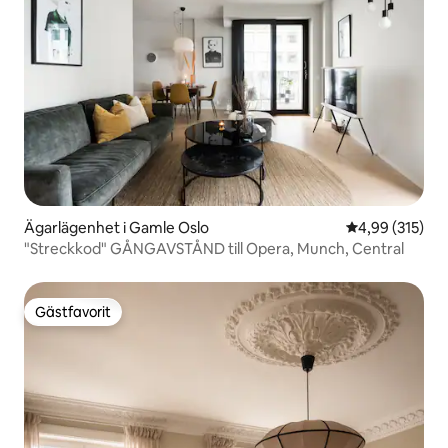
Ägarlägenhet i Gamle Oslo
4,99 av 5 i ge
4,99 (315)
"Streckkod" GÅNGAVSTÅND till Opera, Munch, Central
Gästfavorit
Gästfavorit