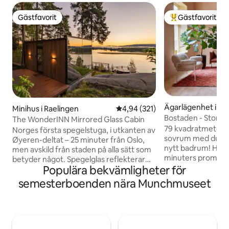
Gästfavorit
Gästfavorit
Gästfavorit
Populär gästfavor
Ägarlägenhet i Ga
Minihus i Raelingen
4,94 av 5 i genomsnittligt bet
4,94 (321)
Bostaden - Stor l
The WonderINN Mirrored Glass Cabin
centrala Oslo
79 kvadratmeter (
Norges första spegelstuga, i utkanten av
sovrum med dubbe
Øyeren-deltat – 25 minuter från Oslo,
nytt badrum! Högh
men avskild från staden på alla sätt som
minuters promenad 
betyder något. Spegelglas reflekterar
Operan / Munchmus
Populära bekvämligheter för
himmel, träd, vatten tills det försvinner;
genomtänkt inred
golv-till-tak-glas inomhus, privat jacuzzi
semesterboenden nära Munchmuseet
lägenhet mitt i Gr
på terrassen. Helt privat – inga delade
Williamsburg!), et
faciliteter, inga grannar. Øyeren är
Botaniska trädgå
Norges största fågelreservat, över 500
nyrenoverade kon
arter har registrerats; soluppgången gör
förekommit i flera
deltat gyllene. Den ursprungliga