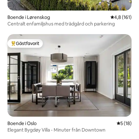
Boende i Lørenskog
4,8 av 5 i ge
4,8 (161)
Centralt enfamiljshus med trädgård och parkering
Gästfavorit
Populär gästfavorit
Boende i Oslo
5 av 5 i g
5 (18)
Elegant Bygdøy Villa - Minuter från Downtown