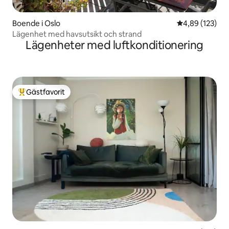
Boende i Oslo
4,89 av 5 i ge
4,89 (123)
Lägenhet med havsutsikt och strand
Lägenheter med luftkonditionering
Gästfavorit
Populär gästfavorit