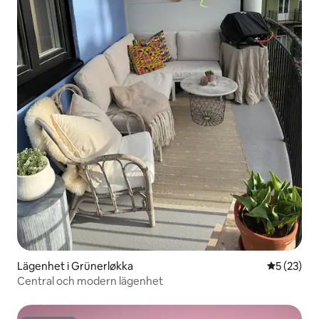
Lägenhet i Grünerløkka
5 av 5 i g
5 (23)
Central och modern lägenhet