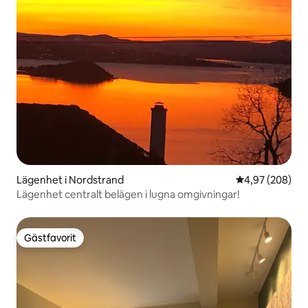
Lägenhet i Nordstrand
4,97 av 5 i ge
4,97 (208)
Lägenhet centralt belägen i lugna omgivningar!
Gästfavorit
Gästfavorit