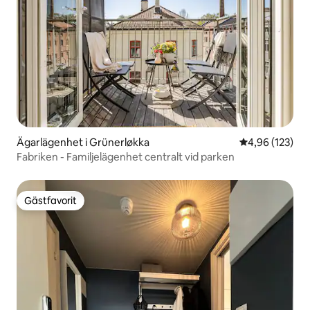
Ägarlägenhet i Grünerløkka
4,96 av 5 i ge
4,96 (123)
Fabriken - Familjelägenhet centralt vid parken
Gästfavorit
Gästfavorit