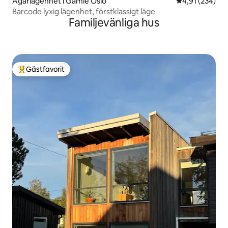
Ägarlägenhet i Gamle Oslo
4,91 av 5 i ge
4,91 (234)
Barcode lyxig lägenhet, förstklassigt läge
Familjevänliga hus
Gästfavorit
Populär gästfavorit