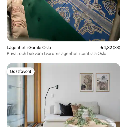
Lägenhet i Gamle Oslo
4,82 av 5 i g
4,82 (33)
Privat och bekväm tvårumslägenhet i centrala Oslo
Gästfavorit
Gästfavorit