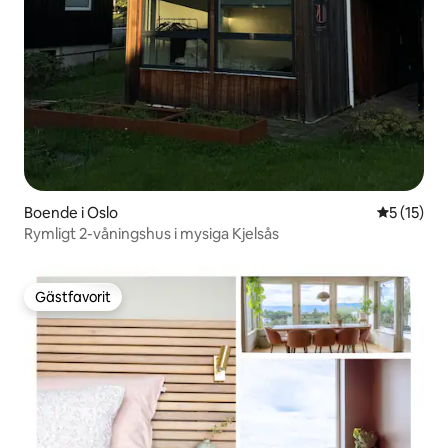
Boende i Oslo
5 av 5 i g
5 (15)
Rymligt 2-våningshus i mysiga Kjelsås
Gästfavorit
Gästfavorit