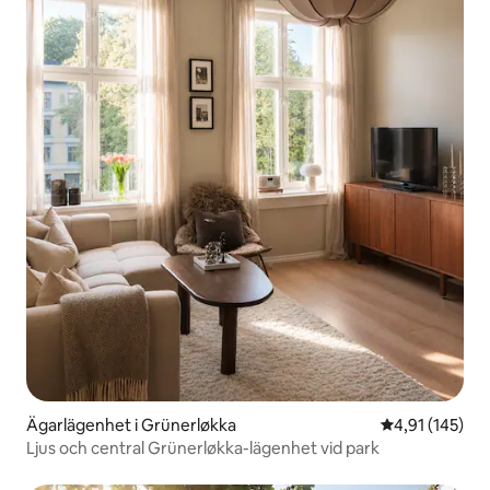
Ägarlägenhet i Grünerløkka
4,91 av 5 i ge
4,91 (145)
Ljus och central Grünerløkka-lägenhet vid park