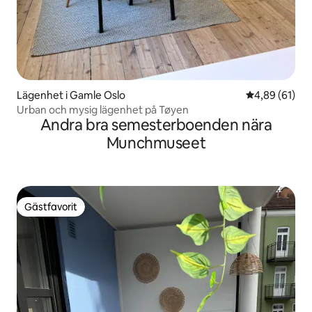
Lägenhet i Gamle Oslo
4,89 av 5 i g
4,89 (61)
Urban och mysig lägenhet på Tøyen
Andra bra semesterboenden nära
Munchmuseet
Gästfavorit
Gästfavorit