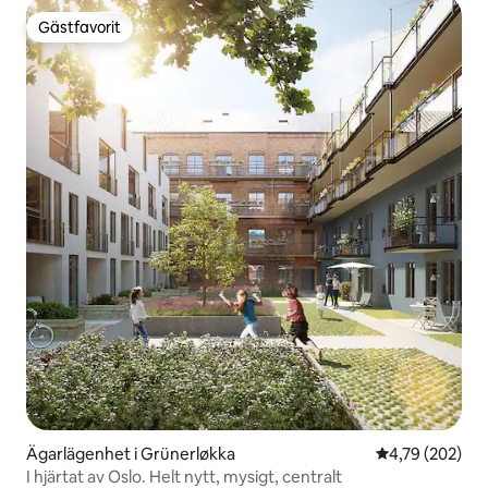
Gästfavorit
Gästfavorit
Ägarlägenhet i Grünerløkka
4,79 av 5 i ge
4,79 (202)
I hjärtat av Oslo. Helt nytt, mysigt, centralt