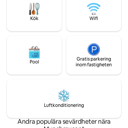
och är det perfekt
WonderInn-stugan. Plats för fyra, två
till Oslo. Lugnt och
sovrum, kök, luftkonditionering. Känns
tak... Det är ett s
längre bort än 25 min.
Kök
Wifi
Gratis parkering
Pool
inom fastigheten
Luftkonditionering
Andra populära sevärdheter nära