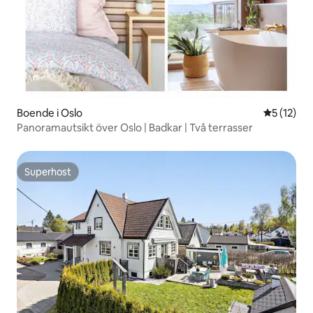
Boende i Oslo
5 av 5 i g
5 (12)
Panoramautsikt över Oslo | Badkar | Två terrasser
Superhost
Superhost