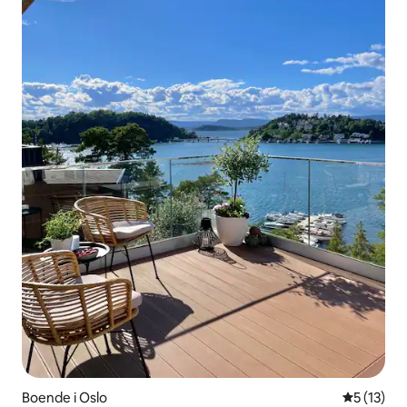
Boende i Oslo
5 av 5 i g
5 (13)