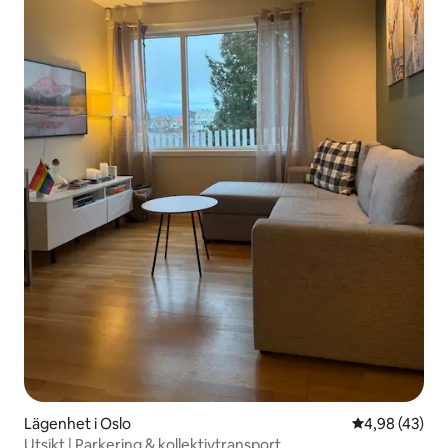
Lägenhet i Oslo
4,98 av 5 i g
4,98 (43)
Utsikt | Parkering & kollektivtransport