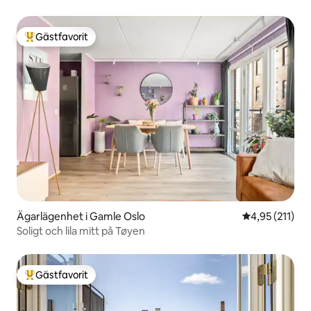
Gästfavorit
Populär gästfavorit
Ägarlägenhet i Gamle Oslo
4,95 av 5 i ge
4,95 (211)
Soligt och lila mitt på Tøyen
Gästfavorit
Populär gästfavorit