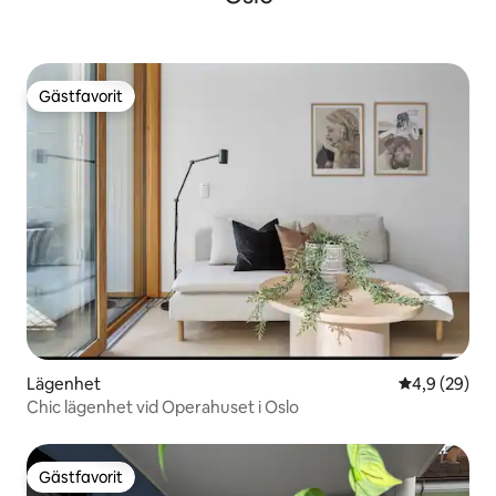
Gästfavorit
Gästfavorit
Lägenhet
4,9 av 5 i g
4,9 (29)
Chic lägenhet vid Operahuset i Oslo
Gästfavorit
Gästfavorit