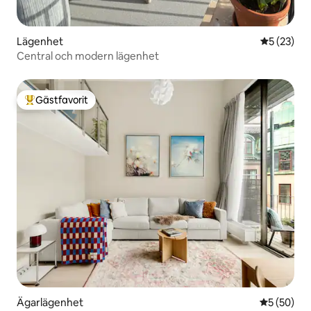
Lägenhet
5 av 5 i g
5 (23)
Central och modern lägenhet
Gästfavorit
Populär gästfavorit
Ägarlägenhet
5 av 5 i g
5 (50)