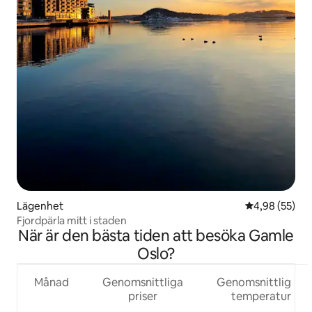
Lägenhet
4,98 av 5 i g
4,98 (55)
Fjordpärla mitt i staden
När är den bästa tiden att besöka Gamle
Oslo?
Månad
Genomsnittliga
Genomsnittlig
priser
temperatur