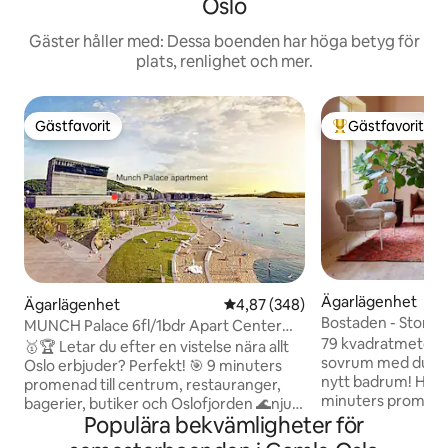
Oslo
Gäster håller med: Dessa boenden har höga betyg för
plats, renlighet och mer.
Gästfavorit
Gästfavorit
Gästfavorit
Populär gästfavor
Ägarlägenhet
Ägarlägenhet
4,87 av 5 i genomsnittligt bety
4,87 (348)
Bostaden - Stor l
MUNCH Palace 6fl/1bdr Apart Center
centrala Oslo
79 kvadratmeter (
BalkongTerrass
🥇🏆 Letar du efter en vistelse nära allt
sovrum med dubbe
Oslo erbjuder? Perfekt! 🎯 9 minuters
nytt badrum! Högh
promenad till centrum, restauranger,
minuters promenad 
bagerier, butiker och Oslofjorden 🌊njut
Operan / Munchmus
Populära bekvämligheter för
av det bästa av Oslo utanför dörren. 🗿
genomtänkt inred
Bredvid Operahuset och Munchmuseet,