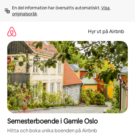
Hoppa
En del information har översatts automatiskt. 
Visa 
till
originalspråk
innehåll
Hyr ut på Airbnb
Semesterboende i Gamle Oslo
Hitta och boka unika boenden på Airbnb