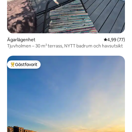
Ägarlägenhet
4,99 av 5 i g
4,99 (77)
Tjuvholmen – 30 m² terrass, NYTT badrum och havsutsikt
Gästfavorit
Populär gästfavorit