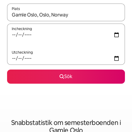
Plats
När resultaten är tillgängliga kan du navigera med upp- och ned
Incheckning
Utcheckning
Sök
Snabbstatistik om semesterboenden i
Gamle Oslo