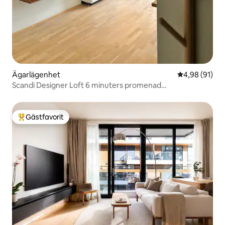
Ägarlägenhet
4,98 av 5 i g
4,98 (91)
Scandi Designer Loft 6 minuters promenad
Centralstationen
Gästfavorit
Populär gästfavorit