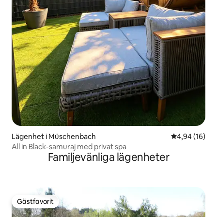
Lägenhet i Müschenbach
4,94 av 5 i g
4,94 (16)
All in Black-samuraj med privat spa
Familjevänliga lägenheter
Gästfavorit
Gästfavorit