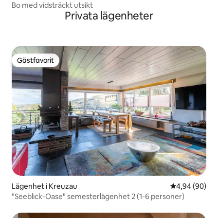
Bo med vidsträckt utsikt
Privata lägenheter
Gästfavorit
Gästfavorit
Lägenhet i Kreuzau
4,94 av 5 i g
4,94 (90)
"Seeblick-Oase" semesterlägenhet 2 (1-6 personer)