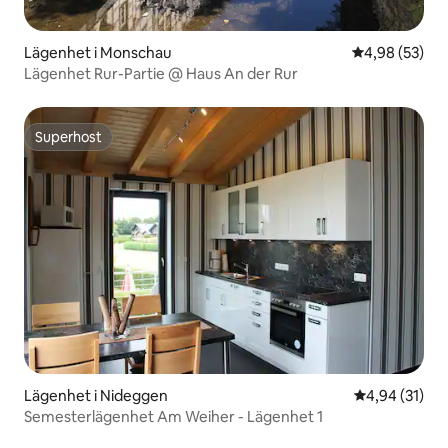
Lägenhet i Monschau
4,98 av 5 i g
4,98 (53)
Lägenhet Rur-Partie @ Haus An der Rur
Superhost
Superhost
Lägenhet i Nideggen
4,94 av 5 i g
4,94 (31)
Semesterlägenhet Am Weiher - Lägenhet 1