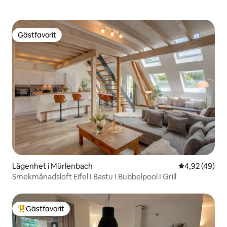
Gästfavorit
Gästfavorit
Lägenhet i Mürlenbach
4,92 av 5 i g
4,92 (49)
Smekmånadsloft Eifel I Bastu I Bubbelpool I Grill
Gästfavorit
Populär gästfavorit