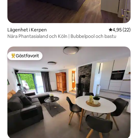
Lägenhet i Kerpen
4,95 av 5 i g
4,95 (22)
Nära Phantasialand och Köln | Bubbelpool och bastu
Gästfavorit
Populär gästfavorit