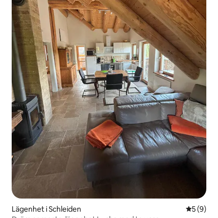
Lägenhet i Schleiden
5 av 5 i 
5 (9)