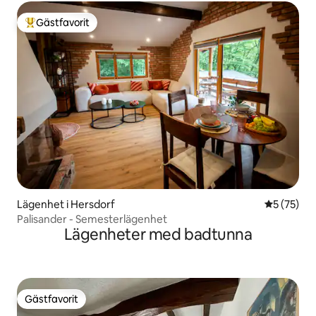
Gästfavorit
Populär gästfavorit
Lägenhet i Hersdorf
5 av 5 i g
5 (75)
Palisander - Semesterlägenhet
Lägenheter med badtunna
Gästfavorit
Gästfavorit