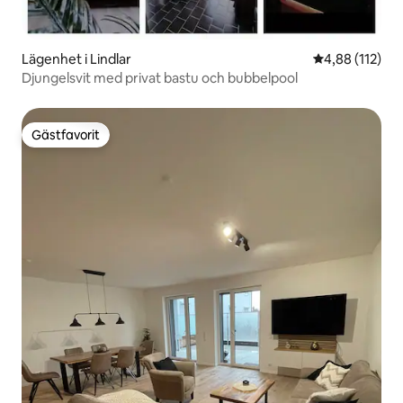
Lägenhet i Lindlar
4,88 av 5 i ge
4,88 (112)
Djungelsvit med privat bastu och bubbelpool
Gästfavorit
Gästfavorit