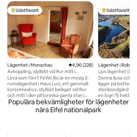
Gästfavorit
Gästfavorit
Populär gästfavorit
Populär gästfavor
Lägenhet i Monschau
4,96 av 5 i genomsnittligt bety
4,96 (228)
Lägenhet i Robertv
Avkoppling, idylliskt vid Rur mitt i
Ljus lägenhet (85 
Altstadt!
Robertville
Leva som förr? FeWo Bo är en mysig 2-
Denna ljusa och ry
rumslägenhet i Haus Luzi, ett gammalt
ligger på bottenvå
korsvirkeshus, idylliskt beläget vid Rur
stenbondgård från
och mitt i den pittoreska gamla stan i
en lugn 15 hektar
Populära bekvämligheter för lägenheter
Monschau! Allt är skotskt, snett och lågt!
från huvudvägen 
Tillbaka till grunderna, mysigt prat istället
vistelse. Fullt utrus
nära Eifel nationalpark
för prat, men med infraröd bastu.
vardagsrum och 
Perfekt för att koppla av innan du kryper
sovrum med eget 
ner i den sköna dubbelsängen. Vakna
handfat, toalett). S
upp på morgonen till (eller av) doften av
Privat vedeldad bas
nybakade bröd (bageriet ligger runt
Privat parkering o