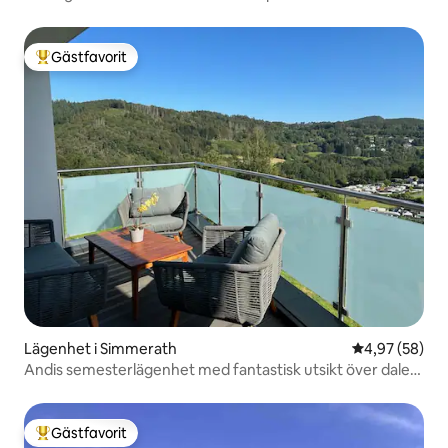
Gästfavorit
Populär gästfavorit
Lägenhet i Simmerath
4,97 av 5 i g
4,97 (58)
Andis semesterlägenhet med fantastisk utsikt över dalen
1-max5P
Gästfavorit
Populär gästfavorit