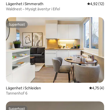
Lägenhet i Simmerath
4,92 av 5 i g
4,92 (12)
Waldnest – Mysigt äventyr i Eifel
Superhost
Superhost
Lägenhet i Schleiden
4,75 av 5 i
4,75 (4)
Tannenhof 6
Superhost