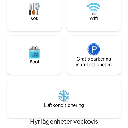
hörnet). Här glömmer du stressen och
elbil. Direkt tillgån
jäktet i vardagen!
genom den privat
Kök
Wifi
Gratis parkering
Pool
inom fastigheten
Luftkonditionering
Hyr lägenheter veckovis