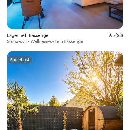
Lägenhet i Bassenge
5 av 5 i g
5 (23)
Soma-svit - Wellness-sviter i Bassenge
Superhost
Superhost