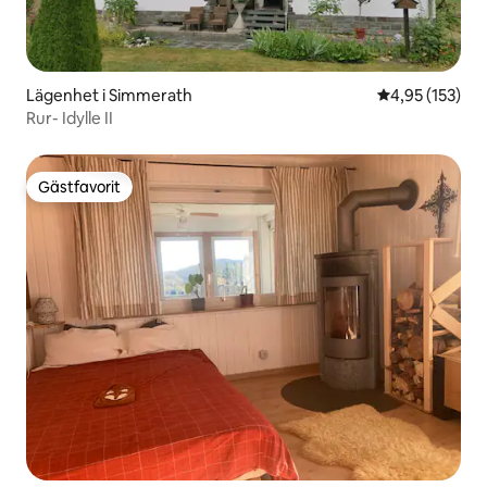
Lägenhet i Simmerath
4,95 av 5 i ge
4,95 (153)
Rur- Idylle II
Gästfavorit
Gästfavorit