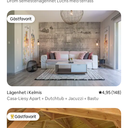
Dröm semesterlägenhet Luchs med terrass
Gästfavorit
Gästfavorit
Lägenhet i Kelmis
4,95 av 5 i ge
4,95 (148)
Casa-Liesy Apart + Dutchtub + Jacuzzi + Bastu
Gästfavorit
Populär gästfavorit