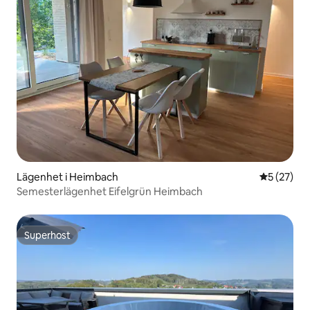
Lägenhet i Heimbach
5 av 5 i g
5 (27)
Semesterlägenhet Eifelgrün Heimbach
Superhost
Superhost