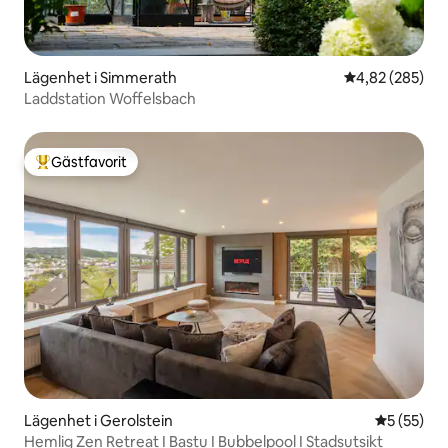
Lägenhet i Simmerath
4,82 av 5 i ge
4,82 (285)
Laddstation Woffelsbach
Gästfavorit
Populär gästfavorit
Lägenhet i Gerolstein
5 av 5 i g
5 (55)
Hemlig Zen Retreat I Bastu I Bubbelpool I Stadsutsikt