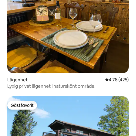
Lägenhet
4,76 av 5 i ge
4,76 (425)
Lyxig privat lägenhet i naturskönt område!
Gästfavorit
Gästfavorit