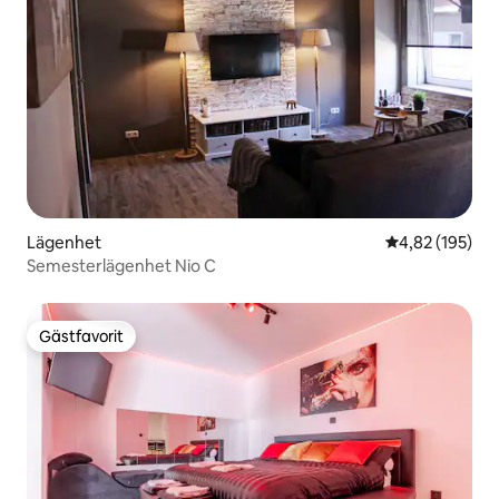
Lägenhet
4,82 av 5 i ge
4,82 (195)
Semesterlägenhet Nio C
Gästfavorit
Gästfavorit