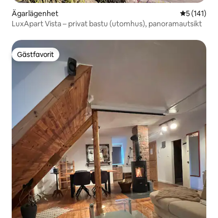
Ägarlägenhet
5 av 5 i ge
5 (141)
LuxApart Vista – privat bastu (utomhus), panoramautsikt
Gästfavorit
Gästfavorit