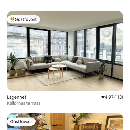
Gästfavorit
Populär gästfavorit
Lägenhet
4,97 av 5 i ge
4,97 (113)
Källornas terrass
Gästfavorit
Gästfavorit