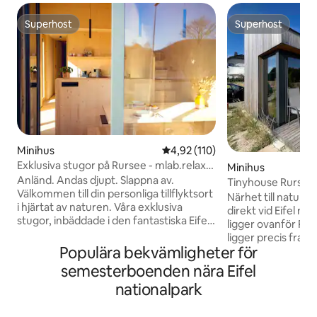
Superhost
Superhost
Superhost
Superhost
Minihus
4,92 av 5 i genomsnittligt bet
4,92 (110)
Exklusiva stugor på Rursee - mlab.relax
Minihus
Eifel
Anländ. Andas djupt. Slappna av.
Tinyhouse Rursee
Välkommen till din personliga tillflyktsort
boendeupplevels
Närhet till nature
i hjärtat av naturen. Våra exklusiva
direkt vid Eifel na
stugor, inbäddade i den fantastiska Eifel
ligger ovanför Ru
National Park bara 600 meter från den
ligger precis fra
skimrande sjön Rursee, inbjuder dig att
Populära bekvämligheter för
i snön och den my
sakta ner och återförenas med vad som
ger avkoppling o
semesterboenden nära Eifel
verkligen betyder något. Varje utrymme
bjuder sjön med str
nationalpark
är översvämmat med naturligt ljus och
vattensporter. Det
utformat med minimalistisk elegans och
sjöutsikt (träd fr
ger dig utrymme att andas, drömma och