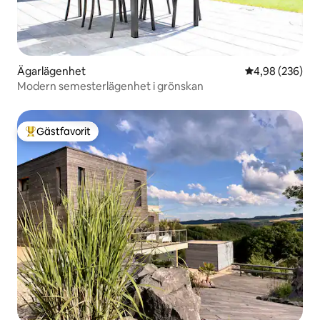
Ägarlägenhet
4,98 av 5 i ge
4,98 (236)
Modern semesterlägenhet i grönskan
Gästfavorit
Populär gästfavorit