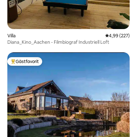
Villa
4,99 av 5 i ge
4,99 (227)
Diana_Kino_Aachen - Filmbiograf Industriell Loft
Gästfavorit
Populär gästfavorit