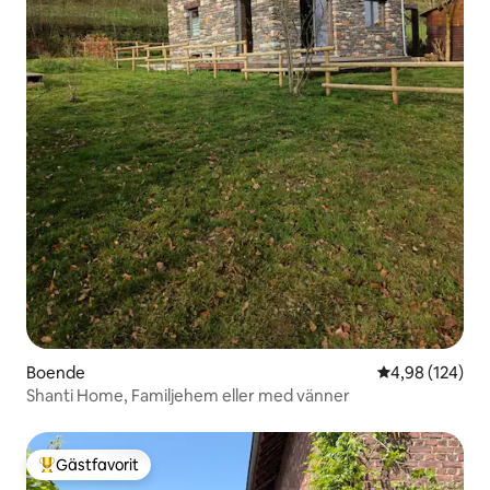
Boende
4,98 av 5 i ge
4,98 (124)
Shanti Home, Familjehem eller med vänner
Gästfavorit
Populär gästfavorit