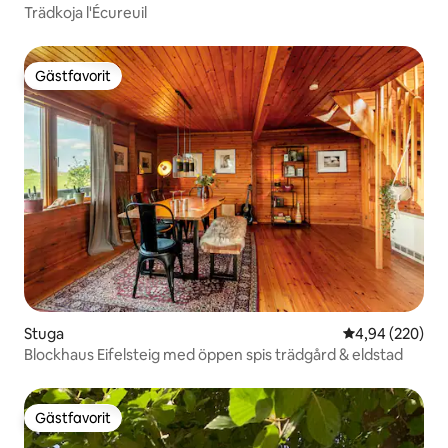
Trädkoja l'Écureuil
Gästfavorit
Gästfavorit
Stuga
4,94 av 5 i ge
4,94 (220)
Blockhaus Eifelsteig med öppen spis trädgård & eldstad
Gästfavorit
Gästfavorit