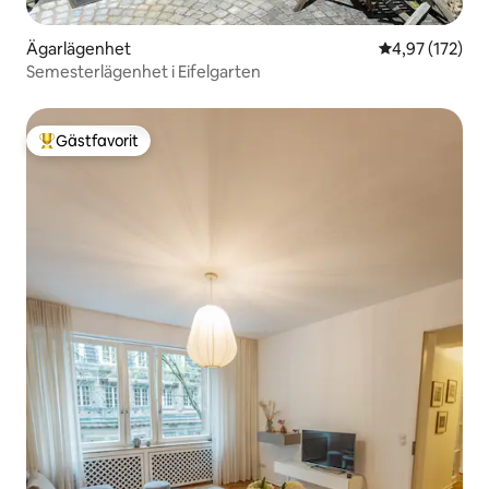
Ägarlägenhet
4,97 av 5 i ge
4,97 (172)
Semesterlägenhet i Eifelgarten
Gästfavorit
Populär gästfavorit