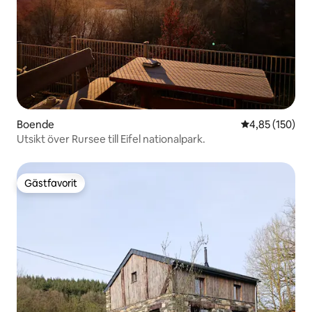
Boende
4,85 av 5 i ge
4,85 (150)
Utsikt över Rursee till Eifel nationalpark.
Gästfavorit
Gästfavorit