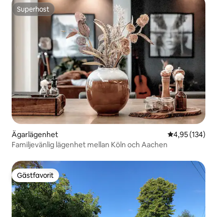
Superhost
Superhost
Ägarlägenhet
4,95 av 5 i ge
4,95 (134)
Familjevänlig lägenhet mellan Köln och Aachen
Gästfavorit
Gästfavorit