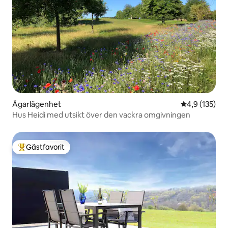
Ägarlägenhet
4,9 av 5 i ge
4,9 (135)
Hus Heidi med utsikt över den vackra omgivningen
Gästfavorit
Populär gästfavorit