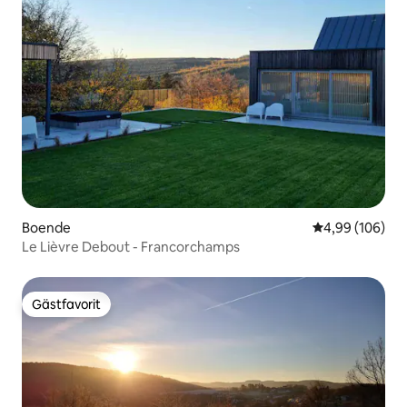
Boende
4,99 av 5 i ge
4,99 (106)
Le Lièvre Debout - Francorchamps
Gästfavorit
Gästfavorit