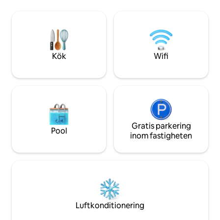
underbara utsikt
helt enkelt vara – ett perfekt ställe för
Aussicht" kan nås 
dyrbar tid ensam, romantiska resor eller
m), där du kan titt
delade stunder med familj och vänner.
på natten.
Kök
Wifi
Gratis parkering
Pool
inom fastigheten
Luftkonditionering