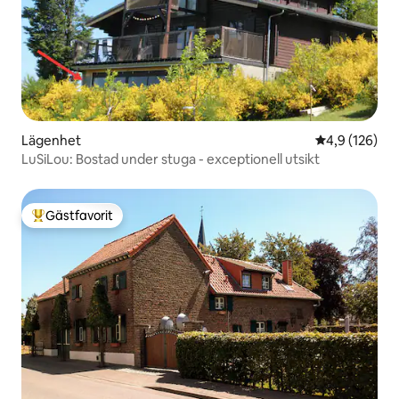
Lägenhet
4,9 av 5 i ge
4,9 (126)
LuSiLou: Bostad under stuga - exceptionell utsikt
Gästfavorit
Populär gästfavorit