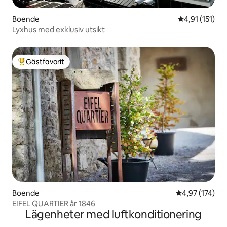
Boende
4,91 av 5 i g
4,91 (151)
Lyxhus med exklusiv utsikt
Gästfavorit
Populär gästfavorit
Boende
4,97 av 5 i ge
4,97 (174)
EIFEL QUARTIER år 1846
Lägenheter med luftkonditionering