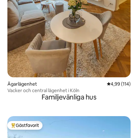
Ägarlägenhet
4,99 av 5 i ge
4,99 (114)
Vacker och central lägenhet i Köln
Familjevänliga hus
Gästfavorit
Populär gästfavorit