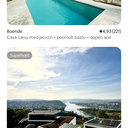
Boende
4,93 av 5 i ge
4,93 (221)
Casa-Liesy med jacuzzi + pool och bastu + öppen spis
Superhost
Superhost