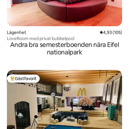
Lägenhet
4,93 av 5 i ge
4,93 (105)
LoveRoom med privat bubbelpool
Andra bra semesterboenden nära Eifel
nationalpark
Gästfavorit
Populär gästfavorit