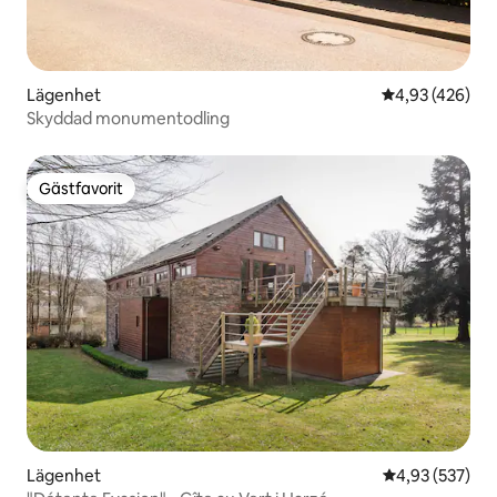
Lägenhet
4,93 av 5 i ge
4,93 (426)
Skyddad monumentodling
Gästfavorit
Gästfavorit
Lägenhet
4,93 av 5 i ge
4,93 (537)