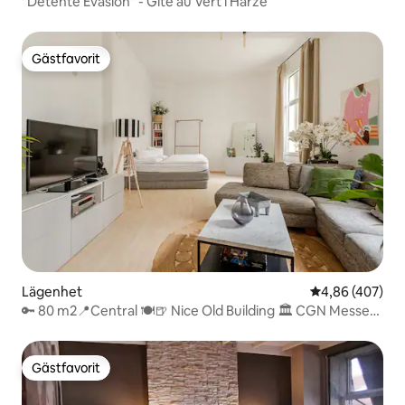
"Détente Evasion" - Gîte au Vert i Harzé
Gästfavorit
Gästfavorit
Lägenhet
4,86 av 5 i ge
4,86 (407)
🔑 80 m2📍Central 🍽🍺 Nice Old Building 🏛 CGN Messe
📈
Gästfavorit
Gästfavorit