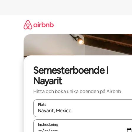
Hoppa
till
innehåll
Semesterboende i
Nayarit
Hitta och boka unika boenden på Airbnb
Plats
När resultaten är tillgängliga kan du navigera me
Incheckning