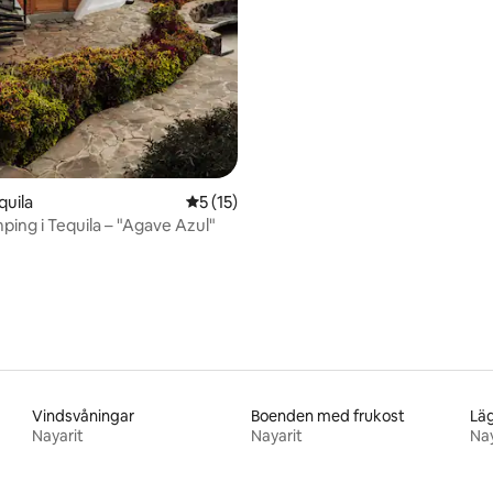
quila
5 av 5 i genomsnittligt betyg, 15 omdöm
5 (15)
ping i Tequila – "Agave Azul"
Vindsvåningar
Boenden med frukost
Läg
Nayarit
Nayarit
Nay