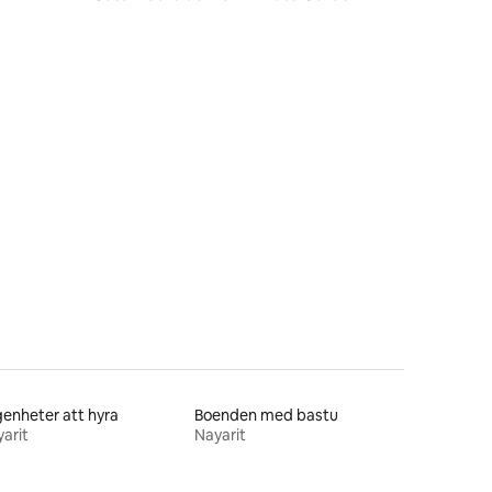
HotTub & Cinema
en
enheter att hyra
Boenden med bastu
arit
Nayarit