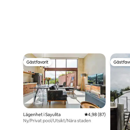
Gästfavorit
Gästfavo
Gästfavorit
Gästfavo
Lägenhet i Sayulita
4,98 av 5 i genomsnit
4,98 (87)
Ny/Privat pool/Utsikt/Nära staden