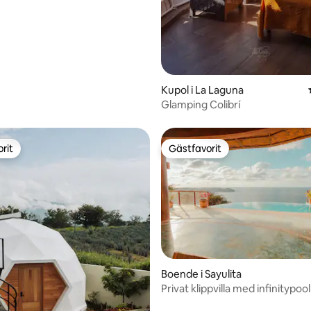
Kupol i La Laguna
Glamping Colibrí
rit
Gästfavorit
rit
Gästfavorit
tligt betyg, 87 omdömen
Boende i Sayulita
Privat klippvilla med infinitypool