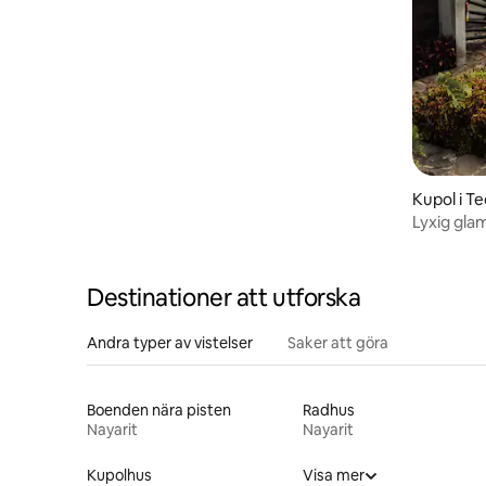
Kupol i Te
Lyxig glam
Destinationer att utforska
Andra typer av vistelser
Saker att göra
Boenden nära pisten
Radhus
Nayarit
Nayarit
Kupolhus
Visa mer