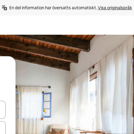
En del information har översatts automatiskt. 
Visa originalspråk
d upp- och nedåtpilarna eller utforska genom att trycka eller svepa.