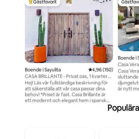
Gästfavorit
Gästfavo
Populär gästfavorit
Gästfavo
Boende i 
Casa Vera
Boende i Sayulita
4,96 av 5 i genomsnitt
4,96 (150)
nordsida
Casa Veran
CASA BRILLANTE - Privat oas, 1 kvarter
sluttande 
från plaza
djungeluts
Hej! Läs vår fullständiga beskrivning för
är nytt m
att säkerställa att vår casa passar dina
snygg des
behov! *Priset är fast. Casa Brillante är
en med et
ett modernt och elegant hem i spansk
Populära
och AC. 
stil som ligger ett kvarter från torget. En
vardagsru
takterrass med havsutsikt är perfekt för
uteplats 
avkoppling och solbad, medan
av fantas
trädgården och doppbadet gör det till en
är lugnt oc
bra flykt. Boendet är fyllt med ljusa
Sayulita d
öppna ytor, tropisk landskapsarkitektur