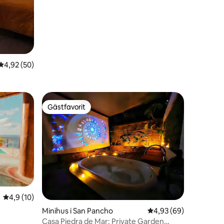
egen pool
4,92 av 5 i genomsnittligt betyg, 50 omdömen
4,92 (50)
Gästfavorit
Gästfavorit
4,9 av 5 i genomsnittligt betyg, 10 omdömen
4,9 (10)
Minihus i San Pancho
4,93 av 5 i genomsnit
4,93 (69)
Casa Piedra de Mar: Private Garden