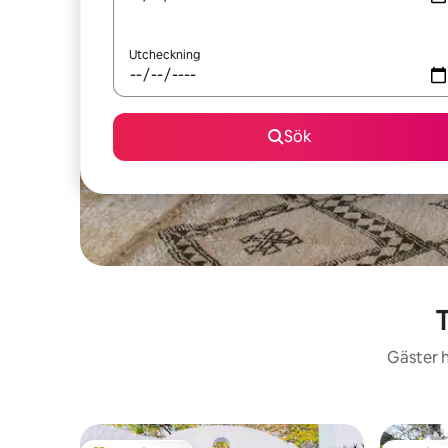
Utcheckning
Sök
T
Gäster h