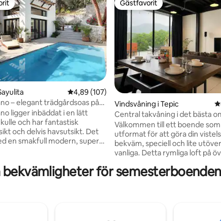
rit
Gästfavorit
rit
Gästfavorit
Sayulita
4,89 av 5 i genomsnittligt betyg, 107 omdöm
4,89 (107)
no – elegant trädgårdsoas på
Vindsvåning i Tepic
4
ligt betyg, 150 omdömen
n
o ligger inbäddat i en lätt
Central takvåning i det bästa o
kulle och har fantastisk
Tepic
Välkommen till ett boende som
ikt och delvis havsutsikt. Det
utformat för att göra din vistels
ed en smakfull modern, super
bekväm, speciell och lite utöve
ign; 2 separata sovrum, var och
vanliga. Detta rymliga loft på ö
t fullt badrum, dubbelsängar
våningen låter dig njuta av någr
 bekvämligheter för semesterboenden 
Uppvärmd pool. Öppet
vackraste vyerna i staden. Det 
m. Köket öppnar till en vacker
genomtänkt utformat för att du
med en saltvattenpool omgiven
mesta möjliga av din vistelse, m
tiska inhemska träd. Detta hus
bekvämligheter du kan behöva, 
h privat. Svårt att hitta i livliga
ett av de bästa områdena i sta
essa dagar!...Observera: att det
omgivet av restauranger och i