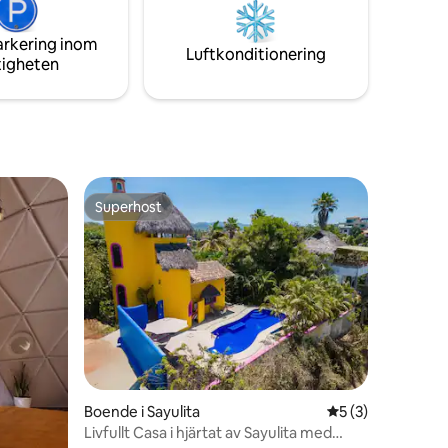
utomhuspool *Rymlig gemensam pool
d
och grill *Gym och yoga
erhet.
arkering inom
Luftkonditionering
tigheten
Superhost
Superhost
en
Boende i Sayulita
5 av 5 i genomsni
5 (3)
Livfullt Casa i hjärtat av Sayulita med