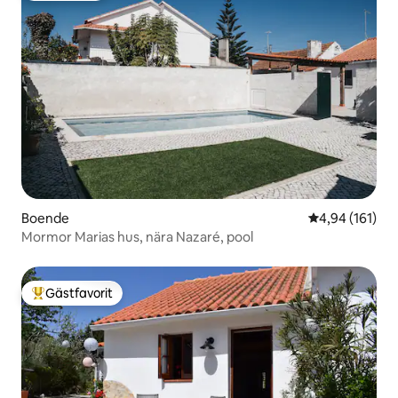
Boende
4,94 av 5 i ge
4,94 (161)
Mormor Marias hus, nära Nazaré, pool
Gästfavorit
Populär gästfavorit