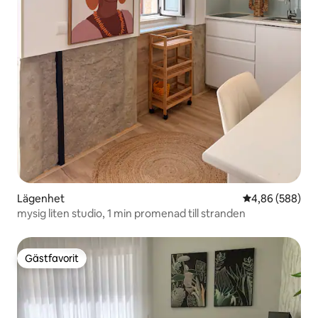
Lägenhet
4,86 av 5 i ge
4,86 (588)
mysig liten studio, 1 min promenad till stranden
Gästfavorit
Gästfavorit