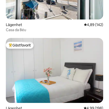
Lägenhet
4,89 av 5 i ge
4,89 (142)
Casa da Béu
Gästfavorit
Populär gästfavorit
Lägenhet
4,99 av 5 i ge
4,99 (198)