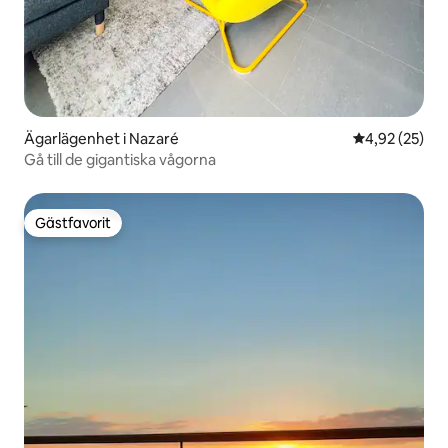
Ägarlägenhet i Nazaré
4,92 av 5 i g
4,92 (25)
Gå till de gigantiska vågorna
Gästfavorit
Gästfavorit