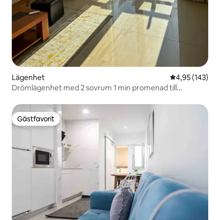
Lägenhet
4,95 av 5 i ge
4,95 (143)
Drömlägenhet med 2 sovrum 1 min promenad till
stranden
Gästfavorit
Gästfavorit