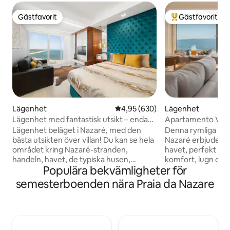
Gästfavorit
Gästfavorit
Gästfavorit
Populär gästfavor
Lägenhet
4,95 av 5 i genomsnittligt bety
4,95 (630)
Lägenhet
Lägenhet med fantastisk utsikt – endast
Apartamento Vist
för vuxna
Lägenhet beläget i Nazaré, med den
Denna rymliga läg
bästa utsikten över villan! Du kan se hela
Nazaré erbjuder e
området kring Nazaré-stranden,
havet, perfekt fö
handeln, havet, de typiska husen,
komfort, lugn och 
Populära bekvämligheter för
Salgados-stranden och Porto de Abrigo.
Boendet har tre s
Fastigheten har en modern och lyxig
och en balkong me
semesterboenden nära Praia da Nazare
design. Det är på fjortonde våningen.
för avkoppling. Ful
Det ligger 2 minuter från stadens
utmärkt alternativ 
centrum med bil och 15 minuter till fots.
grupper, som kom
Endast för vuxna. Kapacitet endast för 1
funktionalitet och e
eller 2 vuxna. Kom och tillbringa en
en av de mest sym