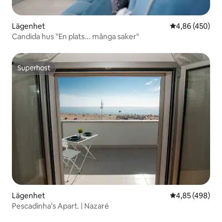
Lägenhet
4,86 av 5 i ge
4,86 (450)
Candida hus "En plats... många saker"
Superhost
Superhost
Lägenhet
4,85 av 5 i ge
4,85 (498)
Pescadinha's Apart. | Nazaré