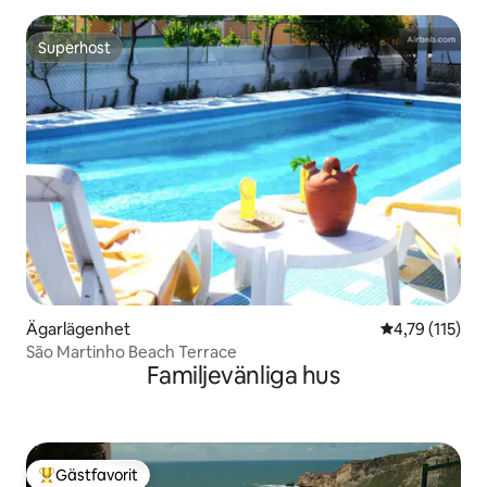
Superhost
Superhost
Ägarlägenhet
4,79 av 5 i g
4,79 (115)
São Martinho Beach Terrace
Familjevänliga hus
Gästfavorit
Populär gästfavorit