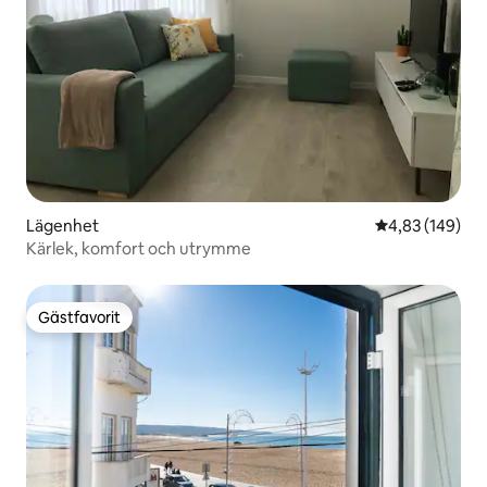
Lägenhet
4,83 av 5 i ge
4,83 (149)
Kärlek, komfort och utrymme
Gästfavorit
Gästfavorit