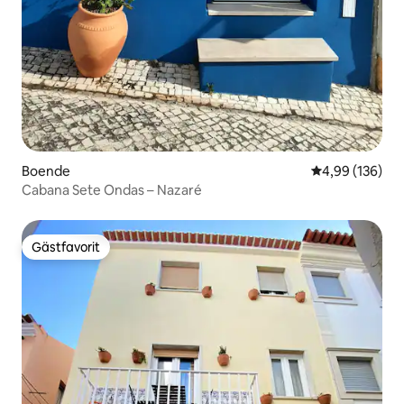
Boende
4,99 av 5 i ge
4,99 (136)
Cabana Sete Ondas – Nazaré
Gästfavorit
Gästfavorit