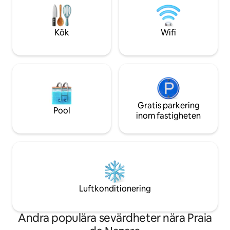
semester eller en kort semester i detta
portugisiska kuste
underbara utrymme! Du kommer inte
semester eller utf
att ångra dig! Vi ses snart!
året.
Kök
Wifi
Gratis parkering
Pool
inom fastigheten
Luftkonditionering
Andra populära sevärdheter nära Praia