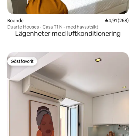
Boende
4,91 av 5 i ge
4,91 (268)
Duarte Houses - Casa T1 N - med havsutsikt
Lägenheter med luftkonditionering
Gästfavorit
Gästfavorit