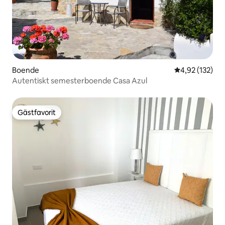
Boende
4,92 av 5 i ge
4,92 (132)
Autentiskt semesterboende Casa Azul
Gästfavorit
Gästfavorit