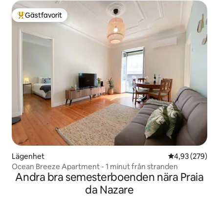
Gästfavorit
Populär gästfavorit
Lägenhet
4,93 av 5 i ge
4,93 (279)
Ocean Breeze Apartment - 1 minut från stranden
Andra bra semesterboenden nära Praia
da Nazare