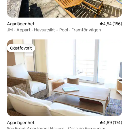
Ägarlägenhet
4,54 av 5 i ge
4,54 (156)
JM - Appart - Havsutsikt + Pool - Framför vågen
Gästfavorit
Gästfavorit
Ägarlägenhet
4,89 av 5 i ge
4,89 (174)
Sea Front Apartment Nazaré - Casa do Farroupim