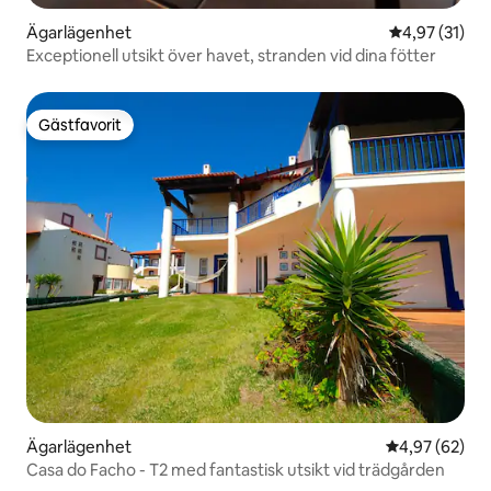
Ägarlägenhet
4,97 av 5 i g
4,97 (31)
Exceptionell utsikt över havet, stranden vid dina fötter
Gästfavorit
Gästfavorit
Ägarlägenhet
4,97 av 5 i g
4,97 (62)
Casa do Facho - T2 med fantastisk utsikt vid trädgården