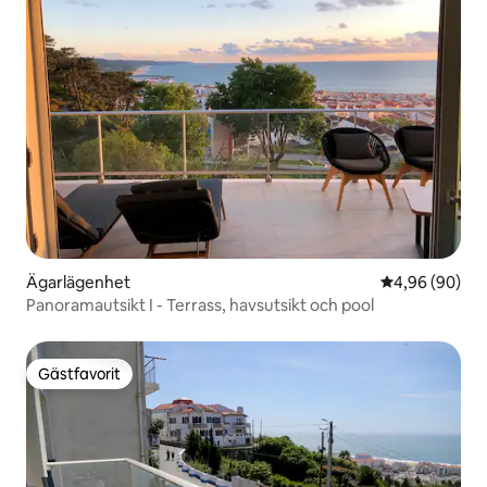
Ägarlägenhet
4,96 av 5 i g
4,96 (90)
Panoramautsikt I - Terrass, havsutsikt och pool
Gästfavorit
Gästfavorit