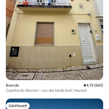
Boende
4,79 av 5 i ge
4,79 (660)
Casinha do Alecrim – Lev det lokala livet i Nazaré
Gästfavorit
Gästfavorit