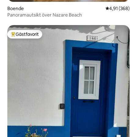
Boende
4,91 av 5 i ge
4,91 (368)
Panoramautsikt över Nazare Beach
Gästfavorit
Populär gästfavorit