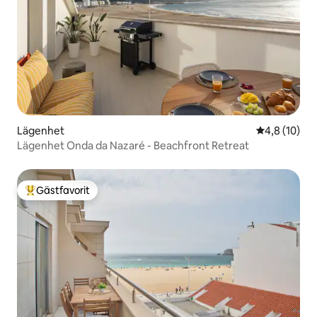
Lägenhet
4,8 av 5 i g
4,8 (10)
Lägenhet Onda da Nazaré - Beachfront Retreat
Gästfavorit
Populär gästfavorit