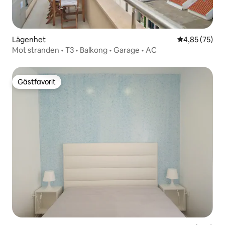
Lägenhet
4,85 av 5 i g
4,85 (75)
Mot stranden • T3 • Balkong • Garage • AC
Gästfavorit
Gästfavorit