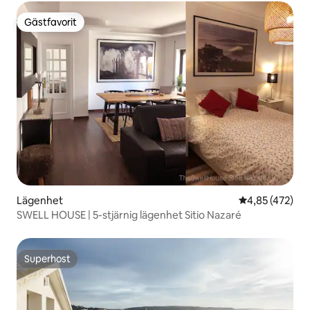
Gästfavorit
Gästfavorit
Lägenhet
4,85 av 5 i ge
4,85 (472)
SWELL HOUSE | 5-stjärnig lägenhet Sitio Nazaré
Superhost
Superhost