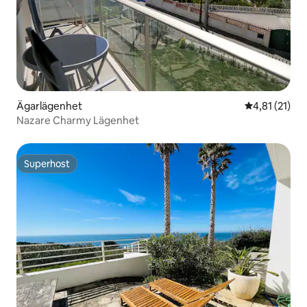
Ägarlägenhet
4,81 av 5 i 
4,81 (21)
Nazare Charmy Lägenhet
Superhost
Superhost