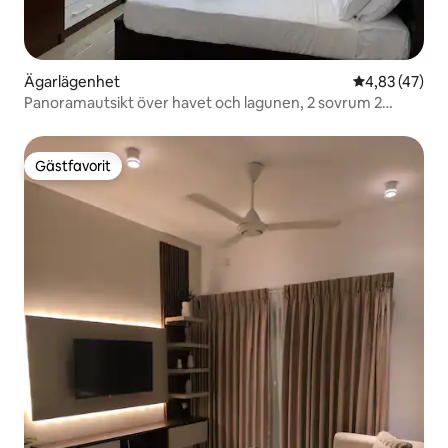
Ägarlägenhet
4,83 av 5 i g
4,83 (47)
Panoramautsikt över havet och lagunen, 2 sovrum 2
badrum lägenhet
Gästfavorit
Gästfavorit