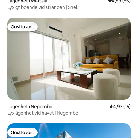
Lägenhet i Wattala
4,89 av 5 i g
4,89 (56)
Lyxigt boende vid stranden | Sheki
Gästfavorit
Gästfavorit
Lägenhet i Negombo
4,93 av 5 i g
4,93 (15)
Lyxlägenhet vid havet i Negombo
Gästfavorit
Gästfavorit