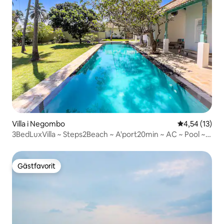
Villa i Negombo
4,54 av 5 i g
4,54 (13)
3BedLuxVilla ~ Steps2Beach ~ A'port20min ~ AC ~ Pool ~
G'den
Gästfavorit
Gästfavorit