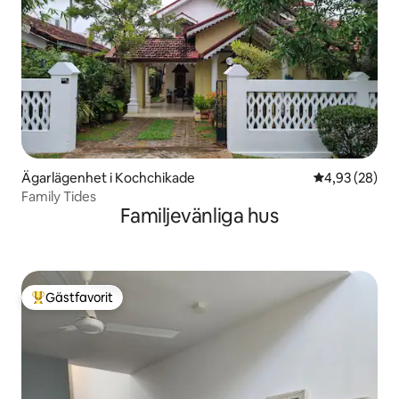
Ägarlägenhet i Kochchikade
4,93 av 5 i g
4,93 (28)
Family Tides
Familjevänliga hus
Gästfavorit
Populär gästfavorit