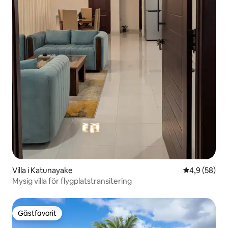
Villa i Katunayake
4,9 av 5 i g
4,9 (58)
Mysig villa för flygplatstransitering
Gästfavorit
Gästfavorit