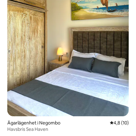
Ägarlägenhet i Negombo
4,8 av 5 i g
4,8 (10)
Havsbris Sea Haven