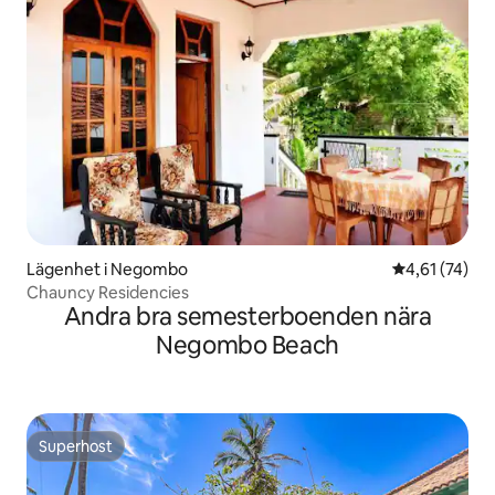
Lägenhet i Negombo
4,61 av 5 i g
4,61 (74)
Chauncy Residencies
Andra bra semesterboenden nära
Negombo Beach
Superhost
Superhost