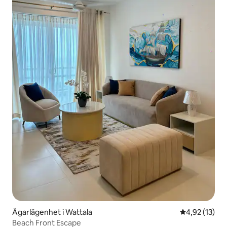
Ägarlägenhet i Wattala
4,92 av 5 i g
4,92 (13)
Beach Front Escape