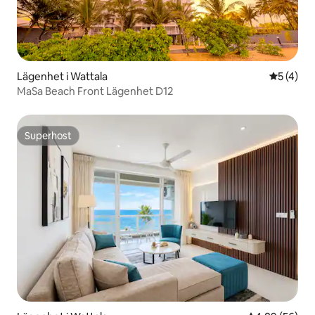
Lägenhet i Wattala
5 av 5 i 
5 (4)
MaSa Beach Front Lägenhet D12
Superhost
Superhost