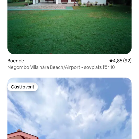
Boende
4,85 av 5 i g
4,85 (92)
Negombo Villa nära Beach/Airport - sovplats för 10
Gästfavorit
Gästfavorit