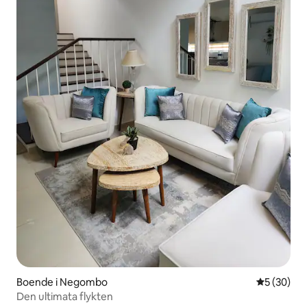
Boende i Negombo
5 av 5 i g
5 (30)
Den ultimata flykten