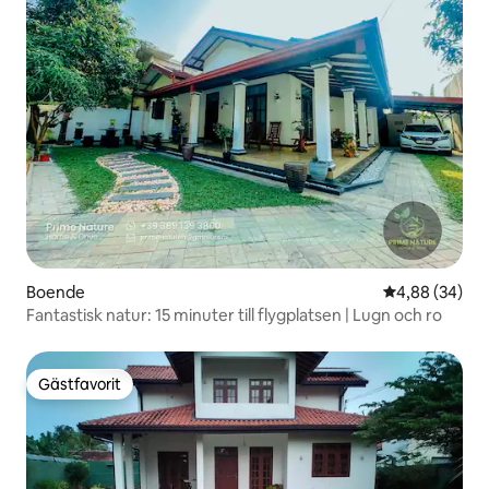
Boende
4,88 av 5 i g
4,88 (34)
Fantastisk natur: 15 minuter till flygplatsen | Lugn och ro
Gästfavorit
Gästfavorit