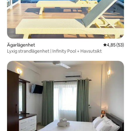
Ägarlägenhet
4,85 av 5 i g
4,85 (53)
Lyxig strandlägenhet | Infinity Pool + Havsutsikt