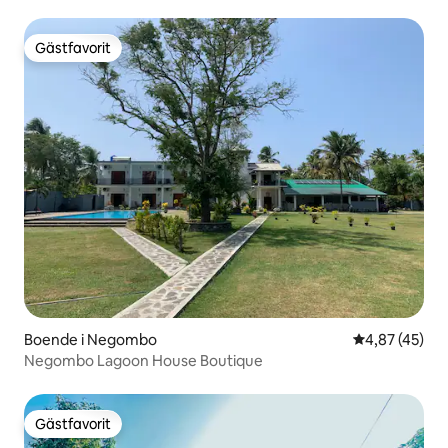
Gästfavorit
Gästfavorit
Boende i Negombo
4,87 av 5 i g
4,87 (45)
Negombo Lagoon House Boutique
Gästfavorit
Gästfavorit