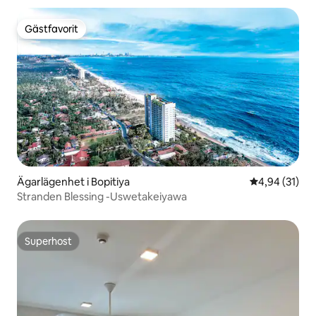
Gästfavorit
Gästfavorit
Ägarlägenhet i Bopitiya
4,94 av 5 i g
4,94 (31)
Stranden Blessing -Uswetakeiyawa
Superhost
Superhost