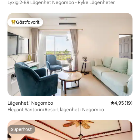
Lyxig 2-BR Lägenhet Negombo - Ryke Lägenheter
Gästfavorit
Populär gästfavorit
Lägenhet i Negombo
4,95 av 5 i g
4,95 (19)
Elegant Santorini Resort lägenhet i Negombo
Superhost
Superhost