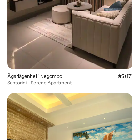
Ägarlägenhet i Negombo
5 av 5 i g
5 (17)
Santorini – Serene Apartment