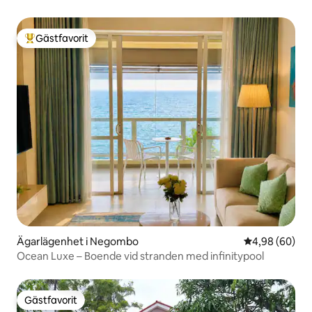
Gästfavorit
Populär gästfavorit
Ägarlägenhet i Negombo
4,98 av 5 i g
4,98 (60)
Ocean Luxe – Boende vid stranden med infinitypool
Gästfavorit
Gästfavorit