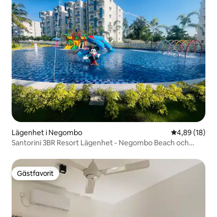
Lägenhet i Negombo
4,89 av 5 i g
4,89 (18)
Santorini 3BR Resort Lägenhet - Negombo Beach och
flygplats
Gästfavorit
Gästfavorit