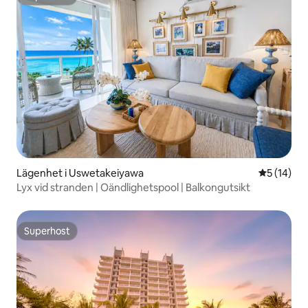
Superhost
Lägenhet i Uswetakeiyawa
5 av 5 i g
5 (14)
Lyx vid stranden | Oändlighetspool | Balkongutsikt
Superhost
Superhost