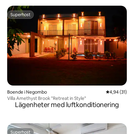
Superhost
Superhost
Boende i Negombo
4,94 av 5 i g
4,94 (31)
Villa Amethyst Brook "Retreat in Style"
Lägenheter med luftkonditionering
Superhost