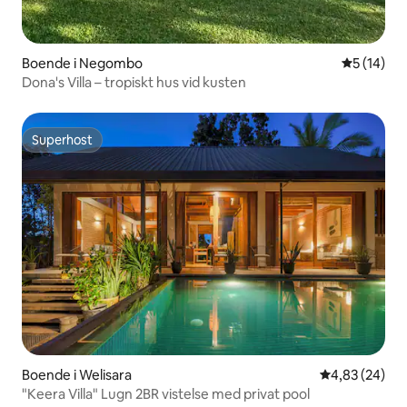
Boende i Negombo
5 av 5 i g
5 (14)
Dona's Villa – tropiskt hus vid kusten
Superhost
Superhost
Boende i Welisara
4,83 av 5 i g
4,83 (24)
"Keera Villa" Lugn 2BR vistelse med privat pool