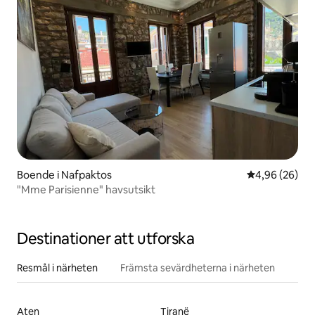
Boende i Nafpaktos
4,96 av 5 i g
4,96 (26)
"Mme Parisienne" havsutsikt
Destinationer att utforska
Resmål i närheten
Främsta sevärdheterna i närheten
Aten
Tiranë