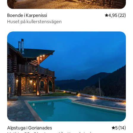
Boende i Karpenissi
4,95 av 5 i g
4,95 (22)
Huset på kullerstensvägen
Alpstuga i Gorianades
5 av 5 i g
5 (14)