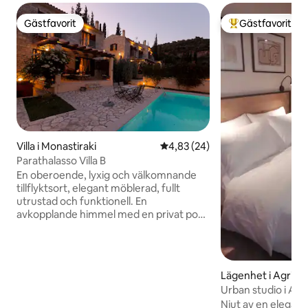
Gästfavorit
Gästfavorit
Gästfavorit
Populär gästfavor
Villa i Monastiraki
4,83 av 5 i genomsnittligt bet
4,83 (24)
Parathalasso Villa B
En oberoende, lyxig och välkomnande
tillflyktsort, elegant möblerad, fullt
utrustad och funktionell. En
avkopplande himmel med en privat pool,
en trädgård och en unik utsikt över en
gränslös horisont. Beläget mitt i en lugn
och fridfull miljö av bergslandskap och
havsljud, mittemot den traditionella byn
Lägenhet i Agrinio
Monastiraki och dess gamla stenstugor
Urban studio i Agr
som ligger längs kusten. Parathalasso är
Njut av en elegant v
en idealisk semesterort för dem som vill