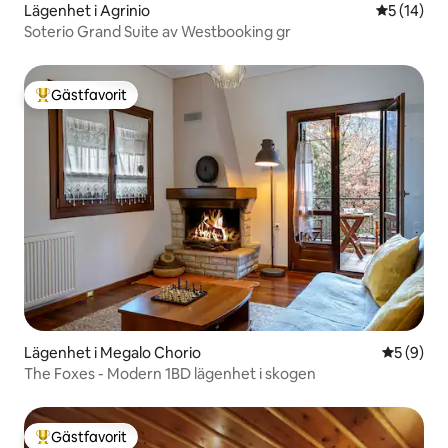
Lägenhet i Agrinio
5 av 5 i g
5 (14)
Soterio Grand Suite av Westbooking gr
Gästfavorit
Populär gästfavorit
Lägenhet i Megalo Chorio
5 av 5 i 
5 (9)
The Foxes - Modern 1BD lägenhet i skogen
Gästfavorit
Populär gästfavorit