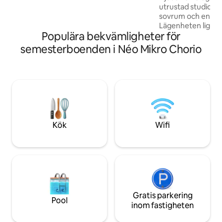
utrustad studiolä
koppla av för bara en helg eller för en
sovrum och en eg
längre paus.
Lägenheten ligger
Populära bekvämligheter för
(1 minuters prome
huvudtorget), myc
semesterboenden i Néo Mikro Chorio
restauranger och 
stormarknad ligge
promenad. Agrini
parkeringsplats li
minuters promenad
friluftsteatern, 
park och stadens j
stadion, är alla ma
Kök
Wifi
Gratis parkering
Pool
inom fastigheten