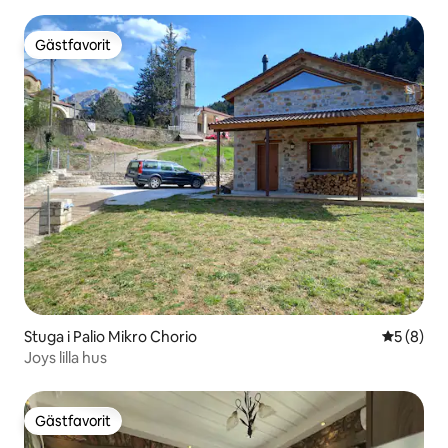
Gästfavorit
Gästfavorit
Stuga i Palio Mikro Chorio
5 av 5 i 
5 (8)
Joys lilla hus
Gästfavorit
Gästfavorit