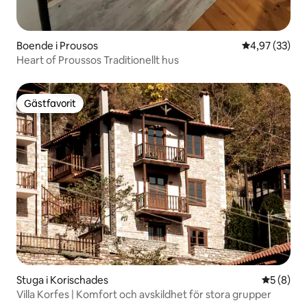
Boende i Prousos
4,97 av 5 i g
4,97 (33)
Heart of Proussos Traditionellt hus
Gästfavorit
Gästfavorit
Stuga i Korischades
5 av 5 i 
5 (8)
Villa Korfes | Komfort och avskildhet för stora grupper