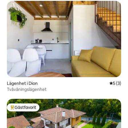
Lägenhet i Dion
5 av 5 i 
5 (3)
Tvåvåningslägenhet
Gästfavorit
Populär gästfavorit