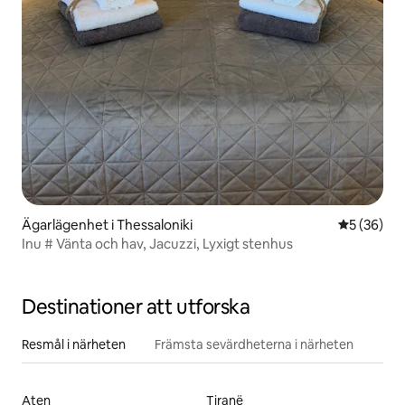
Ägarlägenhet i Thessaloniki
5 av 5 i g
5 (36)
Inu # Vänta och hav, Jacuzzi, Lyxigt stenhus
Destinationer att utforska
Resmål i närheten
Främsta sevärdheterna i närheten
Aten
Tiranë