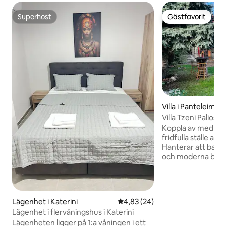
Superhost
Gästfavorit
Superhost
Gästfavorit
Villa i Panteleimon
Villa Tzeni Palios 
Koppla av med hela
fridfulla ställe att 
Hanterar att balan
och moderna bek
kräver en avslappn
är idealiskt för att
Olympus. Centrum
Panteleimon ligge
Lägenhet i Katerini
4,83 av 5 i genomsnittligt bet
4,83 (24)
medan havet ligge
Lägenhet i flervåningshus i Katerini
Rummen har trämö
Lägenheten ligger på 1:a våningen i ett
Här finns 3 eldstäd