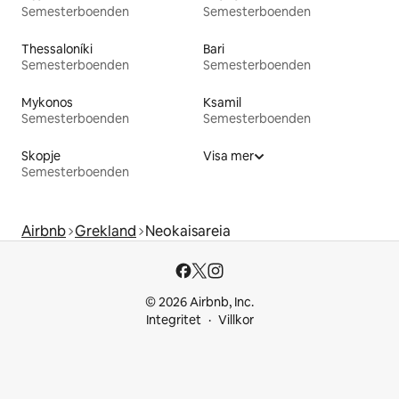
Semesterboenden
Semesterboenden
Thessaloníki
Bari
Semesterboenden
Semesterboenden
Mykonos
Ksamil
Semesterboenden
Semesterboenden
Skopje
Visa mer
Semesterboenden
Airbnb
Grekland
Neokaisareia
© 2026 Airbnb, Inc.
Integritet
Villkor