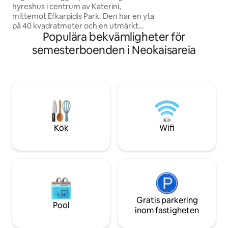
hyreshus i centrum av Katerini,
badrum och toalett. Lämpligt för alla
mittemot Efkarpidis Park. Den har en yta
årstider.
på 40 kvadratmeter och en utmärkt
Populära bekvämligheter för
utsikt över torget. Den har 1 sovrum
med en dubbelsäng, en bäddsoffa, ett
semesterboenden i Neokaisareia
kök med ett matbord och ett badrum.
Hela lägenheten har totalrenoverats.
Varmvatten, sängkläder och handdukar
tillhandahålls. Perfekt för par,
ensamresenärer eller affärsresor,
erbjuder det en varm och genomtänkt
gästfrihet med moderna
bekvämligheter.
Kök
Wifi
Gratis parkering
Pool
inom fastigheten