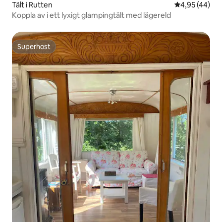
Tält i Rutten
4,95 av 5 i g
4,95 (44)
Koppla av i ett lyxigt glampingtält med lägereld
Superhost
Superhost