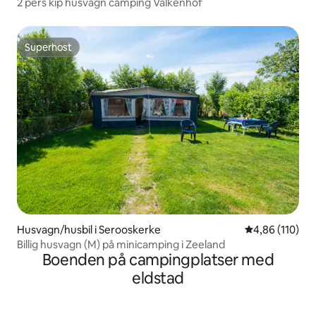
2 pers kip husvagn camping Valkenhof
Superhost
Superhost
Husvagn/husbil i Serooskerke
4,86 av 5 i ge
4,86 (110)
Billig husvagn (M) på minicamping i Zeeland
Boenden på campingplatser med
eldstad