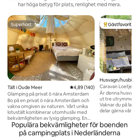
har höga betyg för plats, renlighet med mera.
Superhost
Gästfavorit
Superhost
Populär gästfavor
Husvagn/husbil i 
Caravan Loetje, 
Tält i Oude Meer
4,89 av 5 i genomsnittligt bety
4,89 (140)
flodområde.
Är denna husvagn i
Glamping på privat ö nära Amsterdam
ut tre utrymmen! 
Bo på en privat ö nära Amsterdam och
Vaknar du på land
vakna omgiven av naturen. Vårt unika
delar gärna vårt h
lotustält kombinerar utomhusliv med
På vår fastighet hi
bekvämligheten av lyxig glamping. En
grönsaksträdgård 
Populära bekvämligheter för boenden
alldeles särskild plats där du kan sakta
Området är perfekt
ner, ladda batterierna och verkligen
på campingplats i Nederländerna
längs diken, flode
koppla av. Det finns en bekväm