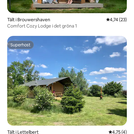
Tält i Brouwershaven
4,74 av 5 i g
4,74 (23)
Comfort Cozy Lodge i det gröna 1
Superhost
Superhost
Tält i Lettelbert
4,75 av 5 i
4,75 (4)