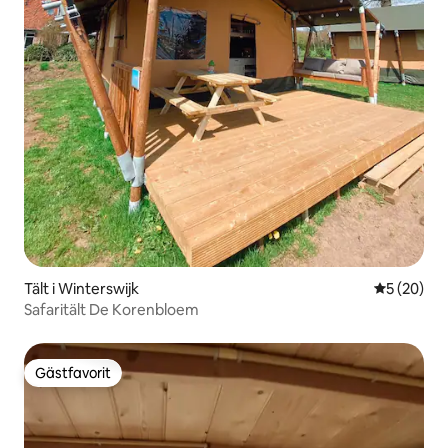
Tält i Winterswijk
5 av 5 i g
5 (20)
Safaritält De Korenbloem
Gästfavorit
Gästfavorit