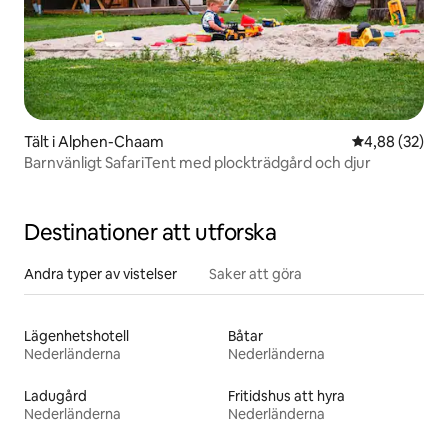
Tält i Alphen-Chaam
4,88 av 5 i g
4,88 (32)
Barnvänligt SafariTent med plockträdgård och djur
Destinationer att utforska
Andra typer av vistelser
Saker att göra
Lägenhetshotell
Båtar
Nederländerna
Nederländerna
Ladugård
Fritidshus att hyra
Nederländerna
Nederländerna