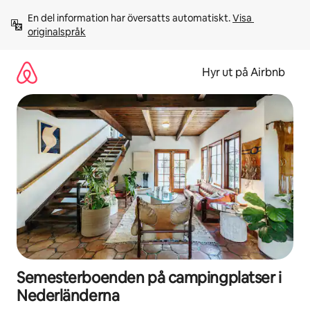
Hoppa
En del information har översatts automatiskt. 
Visa 
till
originalspråk
innehåll
Hyr ut på Airbnb
Semesterboenden på campingplatser i
Nederländerna