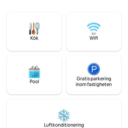
översvämningsområ
dubbelsäng, kylskåp och utomhuskök.
tillbaka till din hus
Du delar ön med två andra boenden,
hängmattan? Då är
men har ditt eget privata utrymme och
ställe hos oss. Allt är trevligt och enkelt,
din egen toalett. Använd vattencykel för
men allt du behöve
att utforska den vackra naturen eller ta
dig till stranden. Till och med restaurang
och stormarknad inom
Kök
Wifi
vattencykelavstånd!
Gratis parkering
Pool
inom fastigheten
Luftkonditionering