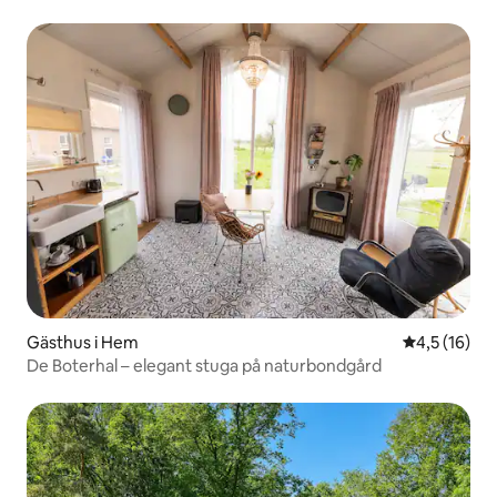
Gästhus i Hem
4,5 av 5 i g
4,5 (16)
De Boterhal – elegant stuga på naturbondgård