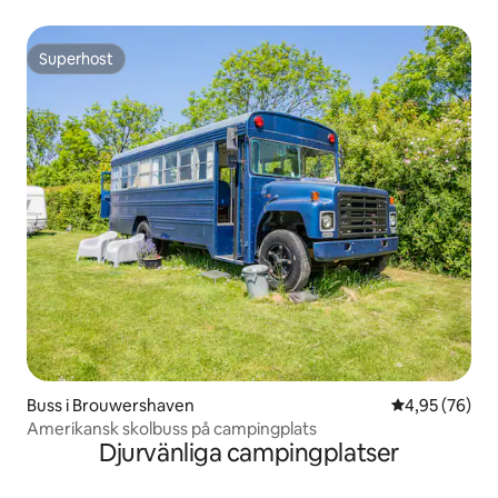
Superhost
Superhost
Buss i Brouwershaven
4,95 av 5 i g
4,95 (76)
Amerikansk skolbuss på campingplats
Djurvänliga campingplatser