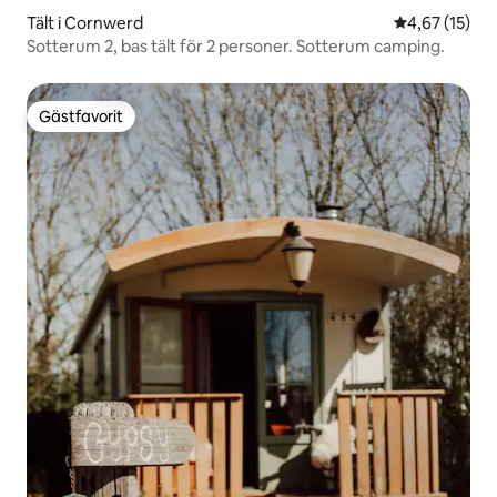
Tält i Cornwerd
4,67 av 5 i g
4,67 (15)
Sotterum 2, bas tält för 2 personer. Sotterum camping.
Gästfavorit
Gästfavorit