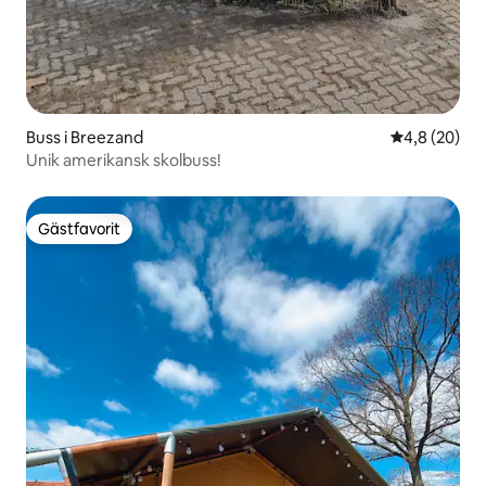
Buss i Breezand
4,8 av 5 i g
4,8 (20)
Unik amerikansk skolbuss!
Gästfavorit
Gästfavorit