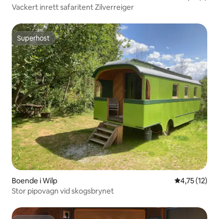
Vackert inrett safaritent Zilverreiger
Superhost
Superhost
Boende i Wilp
4,75 av 5 i 
4,75 (12)
Stor pipovagn vid skogsbrynet