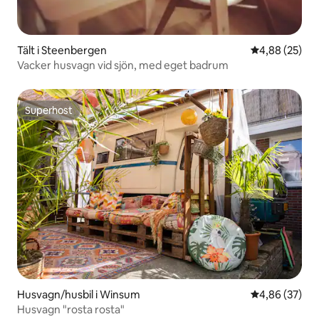
Tält i Steenbergen
4,88 av 5 i g
4,88 (25)
Vacker husvagn vid sjön, med eget badrum
Superhost
Superhost
Husvagn/husbil i Winsum
4,86 av 5 i g
4,86 (37)
Husvagn "rosta rosta"