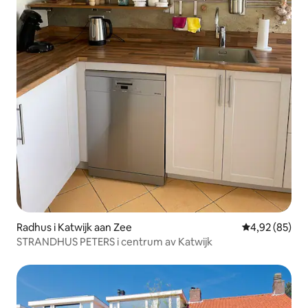
Radhus i Katwijk aan Zee
4,92 av 5 i g
4,92 (85)
STRANDHUS PETERS i centrum av Katwijk