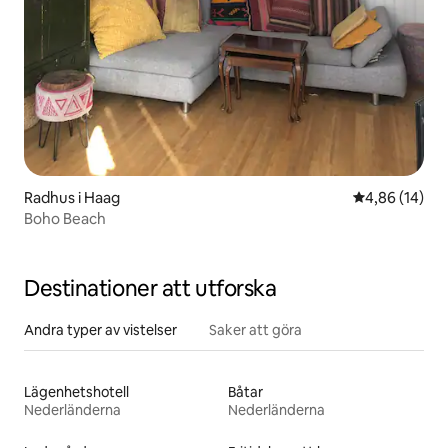
Radhus i Haag
4,86 av 5 i g
4,86 (14)
Boho Beach
Destinationer att utforska
Andra typer av vistelser
Saker att göra
Lägenhetshotell
Båtar
Nederländerna
Nederländerna