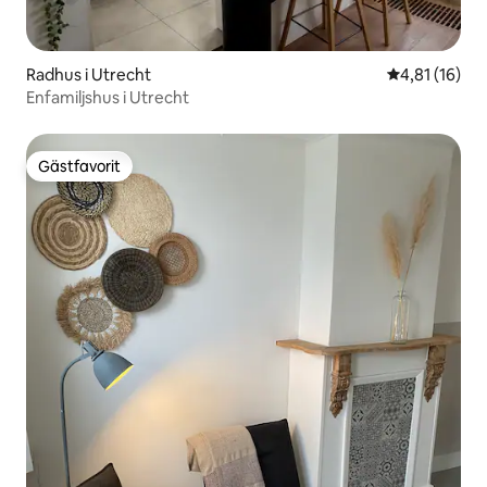
Radhus i Utrecht
4,81 av 5 i g
4,81 (16)
Enfamiljshus i Utrecht
Gästfavorit
Gästfavorit