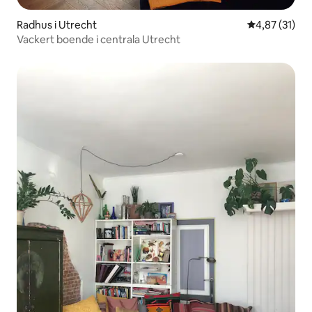
Radhus i Utrecht
4,87 av 5 i g
4,87 (31)
Vackert boende i centrala Utrecht