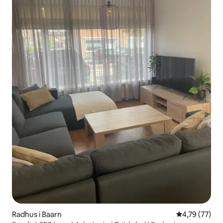
Radhus i Baarn
4,79 av 5 i g
4,79 (77)