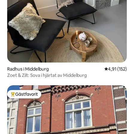
Radhus i Middelburg
4,91 av 5 i ge
4,91 (152)
Zoet & Zilt: Sova i hjärtat av Middelburg
Gästfavorit
Populär gästfavorit