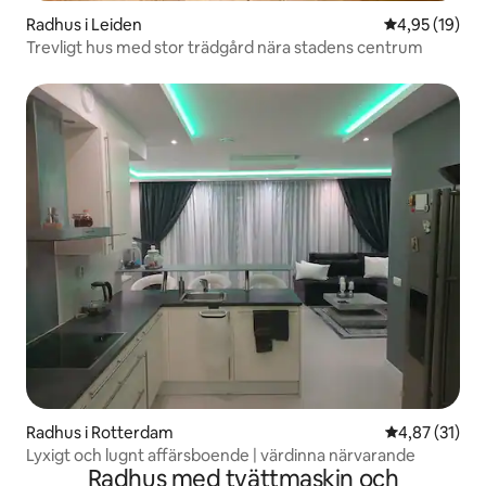
Radhus i Leiden
4,95 av 5 i g
4,95 (19)
Trevligt hus med stor trädgård nära stadens centrum
Radhus i Rotterdam
4,87 av 5 i g
4,87 (31)
Lyxigt och lugnt affärsboende | värdinna närvarande
Radhus med tvättmaskin och