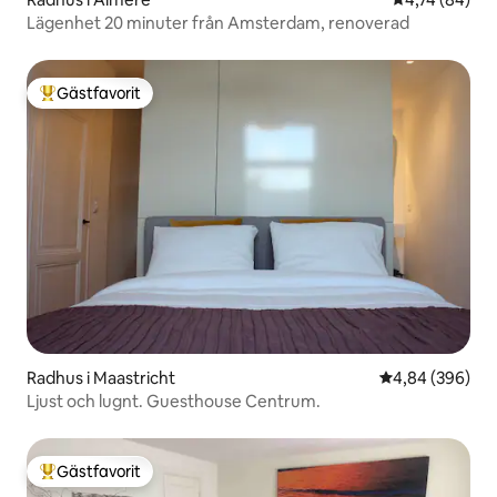
Lägenhet 20 minuter från Amsterdam, renoverad
Gästfavorit
Populär gästfavorit
Radhus i Maastricht
4,84 av 5 i ge
4,84 (396)
Ljust och lugnt. Guesthouse Centrum.
Gästfavorit
Populär gästfavorit