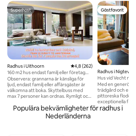
Superhost
Gästfavorit
Superhost
Gästfavorit
Radhus i Uithoorn
4,8 av 5 i genomsnittligt bety
4,8 (262)
Radhus i Nigtevec
160 m2 hus endast familj eller företag
Hus vid Vecht me
spårvagn till Ams.
Observera: grannarna är känsliga för
Med en generös 30
ljud, endast familj eller affärsgäster är
trädgård och en p
välkomna att boka. Skyttelbuss med
pittoreska floden
max 7 personer kan ordnas. Rymligt och
exceptionella fast
mysigt 4 sovrum hus i lugnt område, 20
Populära bekvämligheter för radhus i
kombination av lug
km söder om Amsterdam. Stormarknad,
vattenrekreation 
restauranger och flodstrand 300 meter
Nederländerna
tillgänglighet. Detta karaktärsfulla hem,
från huset. Med bil: Från Schiphol
byggt 1889, utstrå
flygplats: 18 KM, 20 minuters bilresa Till
samtidigt som det 
Amsterdams centralstation: 22 km, 45