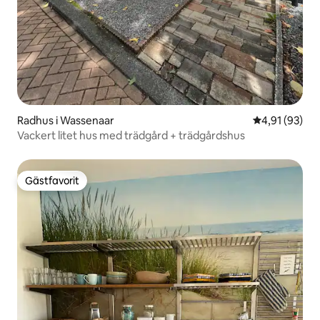
Radhus i Wassenaar
4,91 av 5 i g
4,91 (93)
Vackert litet hus med trädgård + trädgårdshus
Gästfavorit
Gästfavorit