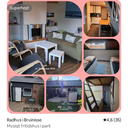
Superhost
Superhost
Radhus i Bruinisse
4,6 av 5 i g
4,6 (35)
Mysigt fritidshus i park