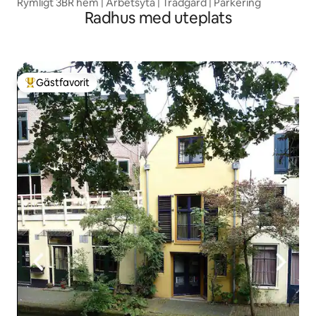
Rymligt 3BR hem | Arbetsyta | Trädgård | Parkering
Radhus med uteplats
Gästfavorit
Populär gästfavorit