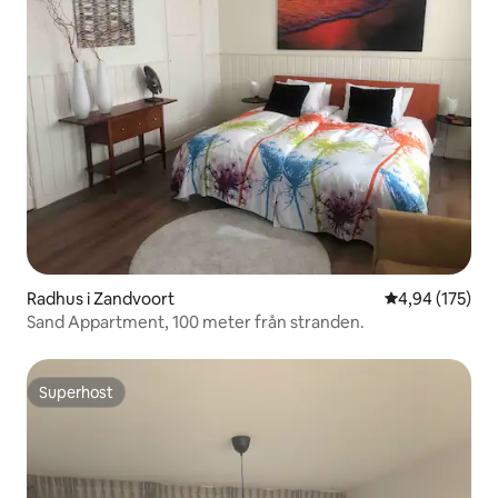
Radhus i Zandvoort
4,94 av 5 i ge
4,94 (175)
Sand Appartment, 100 meter från stranden.
Superhost
Superhost