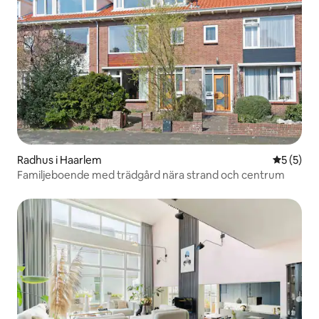
Radhus i Haarlem
5 av 5 i 
5 (5)
Familjeboende med trädgård nära strand och centrum