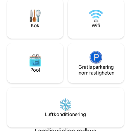
bekvämligheter i d
minuters bilresa eller parkering vid P+R-
Autentiska funktio
garaget. Med spårvagn: Till Amsterdam:
fönsterluckor – k
Spårvagn 25 vid Uithoorn centrum (500
med moderna ytor
meter från huset)
inredning.
Kök
Wifi
Gratis parkering
Pool
inom fastigheten
Luftkonditionering