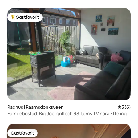
Gästfavorit
Populär gästfavorit
Radhus i Raamsdonksveer
5 av 5 i 
5 (6)
Familjebostad, Big Joe-grill och 98-tums TV nära Efteling
Gästfavorit
Gästfavorit