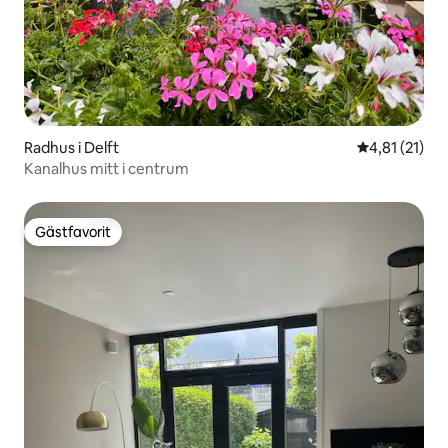
Radhus i Delft
4,81 av 5 i 
4,81 (21)
Kanalhus mitt i centrum
Gästfavorit
Gästfavorit