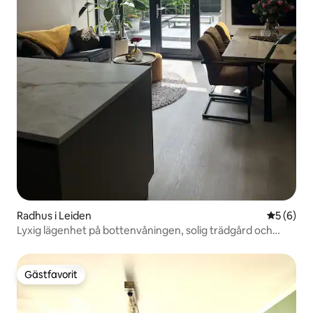
Radhus i Leiden
5 av 5 i 
5 (6)
Lyxig lägenhet på bottenvåningen, solig trädgård och
luftkonditionering
Gästfavorit
Gästfavorit