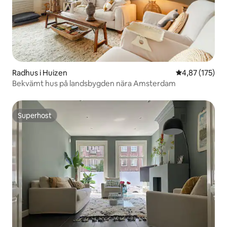
Radhus i Huizen
4,87 av 5 i ge
4,87 (175)
Bekvämt hus på landsbygden nära Amsterdam
Superhost
Superhost