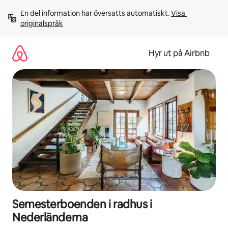
Hoppa
En del information har översatts automatiskt. 
Visa 
till
originalspråk
innehåll
Hyr ut på Airbnb
Semesterboenden i radhus i
Nederländerna