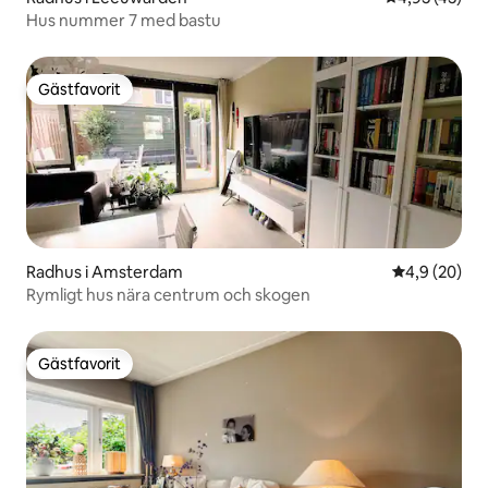
Hus nummer 7 med bastu
Gästfavorit
Gästfavorit
Radhus i Amsterdam
4,9 av 5 i g
4,9 (20)
Rymligt hus nära centrum och skogen
Gästfavorit
Gästfavorit