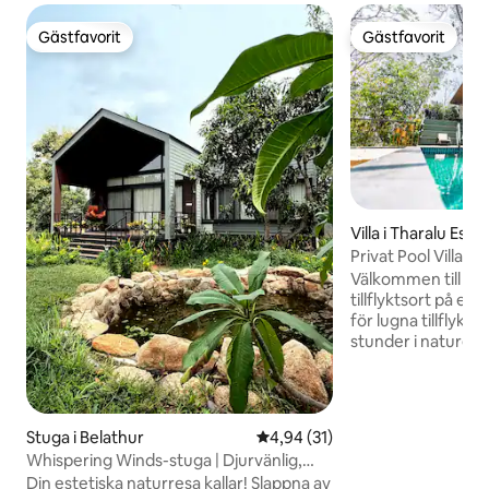
Gästfavorit
Gästfavorit
Gästfavorit
Gästfavorit
Villa i Tharalu Esta
Privat Pool Villa på
sjön | Bangalore
Välkommen till Hill
tillflyktsort på en
för lugna tillflykt
stunder i naturen. 
frodiga landsbygde
nära Bannerghatta
kulle med utsikt ö
omgivande grönska
Stuga i Belathur
4,94 av 5 i genomsnittligt be
4,94 (31)
omsorgsfullt för a
Whispering Winds-stuga | Djurvänlig,
terrängen, kullen 
gård och damm
Din estetiska naturresa kallar! Slappna av
inte ett enda vuxe