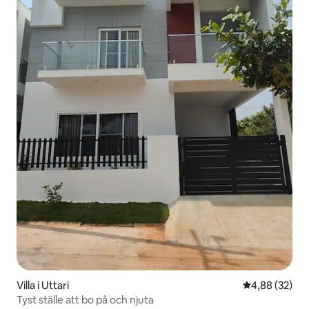
Villa i Uttari
4,88 av 5 i g
4,88 (32)
Tyst ställe att bo på och njuta