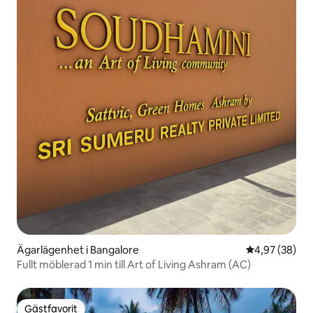
Ägarlägenhet i Bangalore
4,97 av 5 i g
4,97 (38)
Fullt möblerad 1 min till Art of Living Ashram (AC)
Gästfavorit