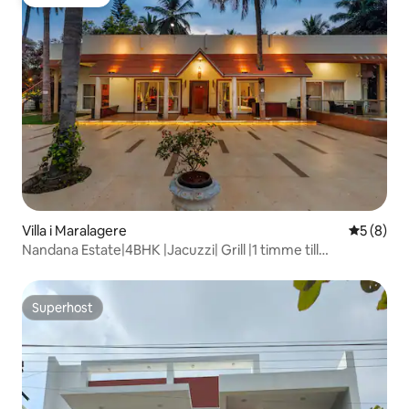
Gästfavorit
Villa i Maralagere
5 av 5 i 
5 (8)
Nandana Estate|4BHK |Jacuzzi| Grill |1 timme till
Koramangala
Superhost
Superhost