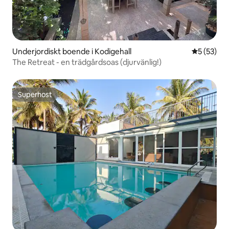
Underjordiskt boende i Kodigehall
5 av 5 i g
5 (53)
The Retreat - en trädgårdsoas (djurvänlig!)
Superhost
Superhost