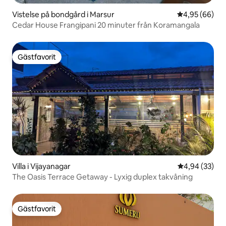
Vistelse på bondgård i Marsur
4,95 av 5 i g
4,95 (66)
Cedar House Frangipani 20 minuter från Koramangala
Gästfavorit
Gästfavorit
Villa i Vijayanagar
4,94 av 5 i g
4,94 (33)
The Oasis Terrace Getaway - Lyxig duplex takvåning
Gästfavorit
Gästfavorit