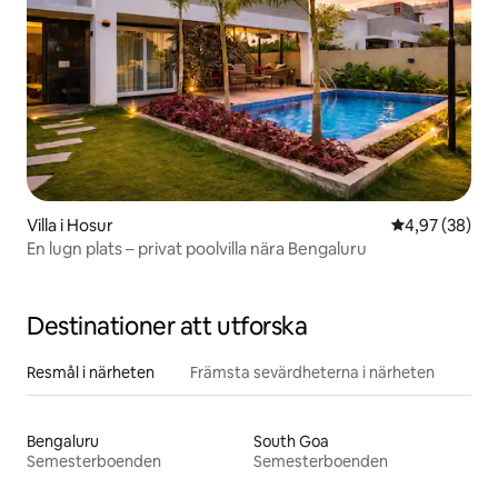
Villa i Hosur
4,97 av 5 i g
4,97 (38)
En lugn plats – privat poolvilla nära Bengaluru
Destinationer att utforska
Resmål i närheten
Främsta sevärdheterna i närheten
Bengaluru
South Goa
Semesterboenden
Semesterboenden