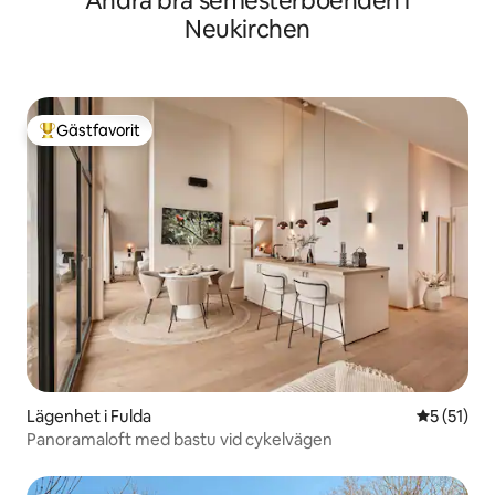
Andra bra semesterboenden i
Neukirchen
Gästfavorit
Populär gästfavorit
Lägenhet i Fulda
5 av 5 i g
5 (51)
Panoramaloft med bastu vid cykelvägen