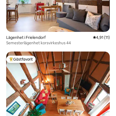
Lägenhet i Frielendorf
4,91 av 5 i 
4,91 (11)
Semesterlägenhet korsvirkeshus 44
Gästfavorit
Populär gästfavorit