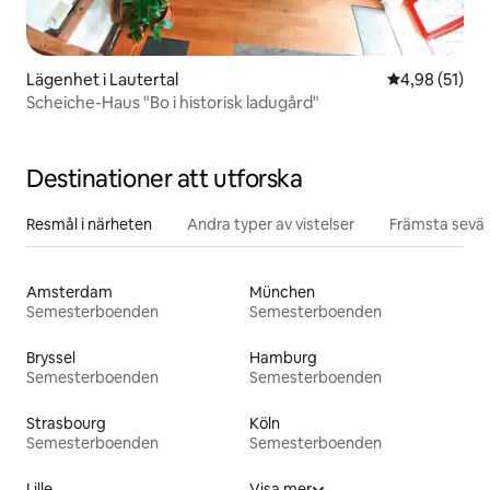
Lägenhet i Lautertal
4,98 av 5 i g
4,98 (51)
Scheiche-Haus "Bo i historisk ladugård"
Destinationer att utforska
Resmål i närheten
Andra typer av vistelser
Främsta sevär
Amsterdam
München
Semesterboenden
Semesterboenden
Bryssel
Hamburg
Semesterboenden
Semesterboenden
Strasbourg
Köln
Semesterboenden
Semesterboenden
Lille
Visa mer