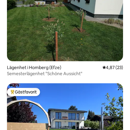
Lägenhet i Homberg (Efze)
4,87 av 5 i g
4,87 (23)
Semesterlägenhet "Schöne Aussicht"
Gästfavorit
Populär gästfavorit