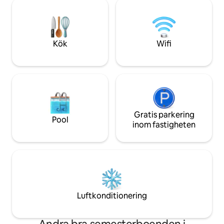
från 3 generationer
du är intresserad finns det möjlighet att
familjer eller vänn
ta en tur med mina amerikanska
efter lugn och natu
veteranbilar ;-)
koppla av eller arb
Kök
Wifi
Gratis parkering
Pool
inom fastigheten
Luftkonditionering