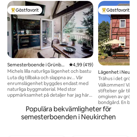
Gästfavorit
Gästfavorit
Populär gästfavorit
Populär gästfavor
Semesterboende i Grünber
4,99 av 5 i genomsnittligt bet
4,99 (419)
g
Michels lilla naturliga lägenhet och bastu
Lägenhet i Neuki
Luta dig tillbaka och slappna av... Vår
Trähus i det gröna
enrumslägenhet byggdes endast med
Välkommen! Vår ti
naturliga byggmaterial. Med stor
stiftelser går tillba
uppmärksamhet på detaljer har jag här
omgiven av grönsk
bearbetat naturlig skiffer och ek. Den
bondgård. En bäck
högkvalitativa inredningen inbjuder till
Populära bekvämligheter för
huset genom ett n
avkoppling. Här, vid porten till
kuperade landska
semesterboenden i Neukirchen
Vogelsberg, finns bland annat ingången
skogar inbjuder di
till vulkanbikeleden "Mühlental".
alltid nya vyer. De
Cykelladdningsstation direkt vid
sig, med gamla go
lägenheten. Efteråt en bastubad? Om