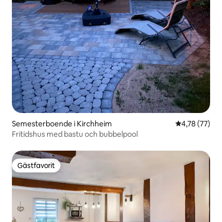
Semesterboende i Kirchheim
4,78 av 5 i g
4,78 (77)
Fritidshus med bastu och bubbelpool
Gästfavorit
Gästfavorit