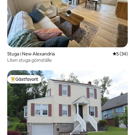
Stuga i New Alexandria
5 av 5 i g
5 (34)
Liten stuga gömställe
Gästfavorit
Populär gästfavorit