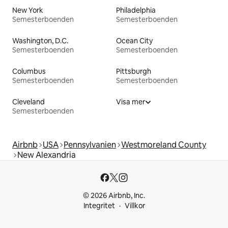
New York
Philadelphia
Semesterboenden
Semesterboenden
Washington, D.C.
Ocean City
Semesterboenden
Semesterboenden
Columbus
Pittsburgh
Semesterboenden
Semesterboenden
Cleveland
Visa mer
Semesterboenden
Airbnb
USA
Pennsylvanien
Westmoreland County
New Alexandria
© 2026 Airbnb, Inc.
Integritet
Villkor