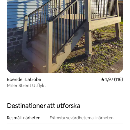
Boende i Latrobe
4,97 av 5 i ge
4,97 (116)
Miller Street Utflykt
Destinationer att utforska
Resmål i närheten
Främsta sevärdheterna i närheten