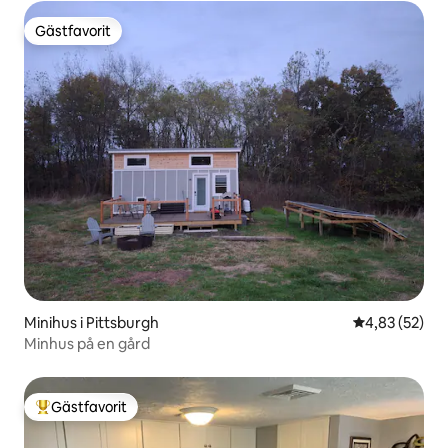
Gästfavorit
Gästfavorit
Minihus i Pittsburgh
4,83 av 5 i g
4,83 (52)
Minhus på en gård
Gästfavorit
Populär gästfavorit