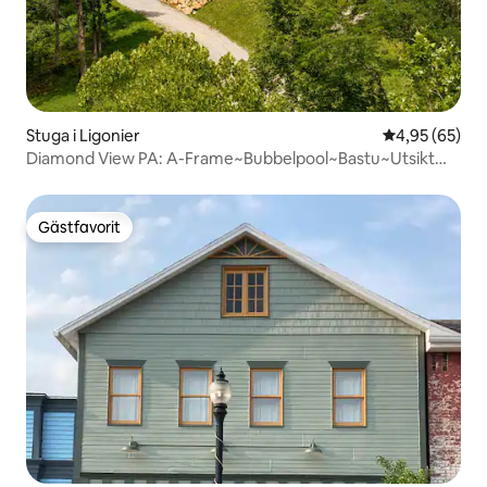
Stuga i Ligonier
4,95 av 5 i g
4,95 (65)
Diamond View PA: A-Frame~Bubbelpool~Bastu~Utsikt
över staden
Gästfavorit
Gästfavorit