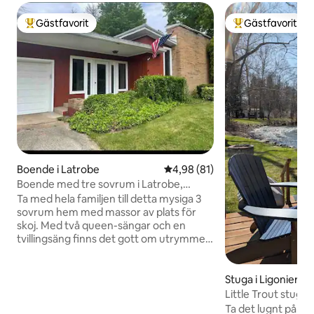
Gästfavorit
Gästfavorit
Populär gästfavorit
Populär gästfavor
Boende i Latrobe
4,98 av 5 i genomsnittligt be
4,98 (81)
Boende med tre sovrum i Latrobe,
Pennsylvania
Ta med hela familjen till detta mysiga 3
sovrum hem med massor av plats för
skoj. Med två queen-sängar och en
tvillingsäng finns det gott om utrymme
för hela familjen. Njut av det
uppdaterade 1950-talets hem och några
av dess ursprungliga charm och detaljer.
Stuga i Ligonier
Detta boende ligger nära Latrobe,
Little Trout stuga
födelseplatsen för banansplit, Mr.
Ta det lugnt på de