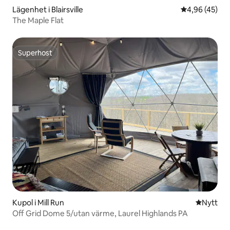
Lägenhet i Blairsville
4,96 av 5 i g
4,96 (45)
The Maple Flat
Superhost
Superhost
Kupol i Mill Run
Nytt ställ
Nytt
Off Grid Dome 5/utan värme, Laurel Highlands PA