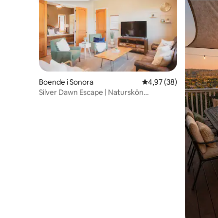
Boende i Sonora
4,97 av 5 i genomsnit
4,97 (38)
Silver Dawn Escape | Naturskön
tillflyktsort på en kulle