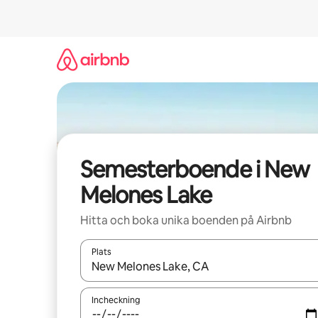
Hoppa
till
innehåll
Semesterboende i New
Melones Lake
Hitta och boka unika boenden på Airbnb
Plats
När resultaten är tillgängliga kan du navigera me
Incheckning