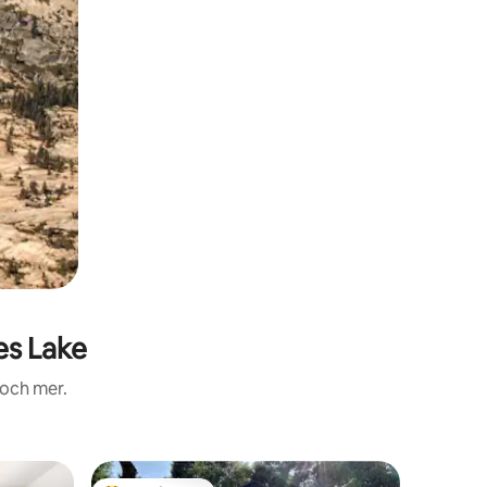
es Lake
 och mer.
Boende i