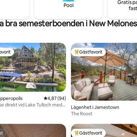
Gratis p
Jamestown och 6 miles från
Moaning Cavern, Natural Bridg
Pool
fas
Sonora.
andra populära Gold Country
destinationer.
a bra semesterboenden i New Melones
avorit
Gästfavorit
gästfavorit
Populär gästfavorit
opperopolis
4,87 av 5 i genomsnittligt betyg, 94 omdöm
4,87 (94)
e direkt vid Lake Tulloch med
tligt betyg, 83 omdömen
Lägenhet i Jamestown
ygga
The Roost
st
Gästfavorit
st
Populär gästfavorit