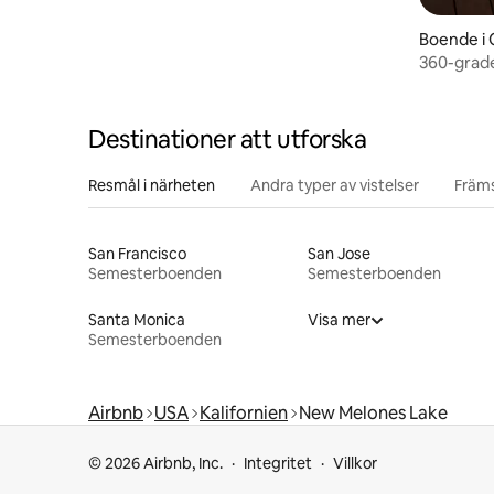
Boende i 
360-grade
altaner | 
Destinationer att utforska
Resmål i närheten
Andra typer av vistelser
Främs
San Francisco
San Jose
Semesterboenden
Semesterboenden
Santa Monica
Visa mer
Semesterboenden
Airbnb
USA
Kalifornien
New Melones Lake
© 2026 Airbnb, Inc.
Integritet
Villkor