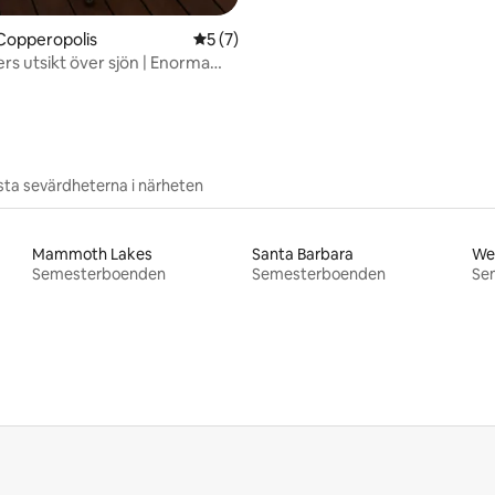
Copperopolis
5 av 5 i genomsnittligt betyg, 7 omdöm
5 (7)
rs utsikt över sjön | Enorma
Retreat för stora grupper
ta sevärdheterna i närheten
Mammoth Lakes
Santa Barbara
We
Semesterboenden
Semesterboenden
Se