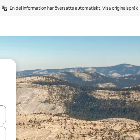
En del information har översatts automatiskt. 
Visa originalspråk
d upp- och nedåtpilarna eller utforska genom att trycka eller svepa.