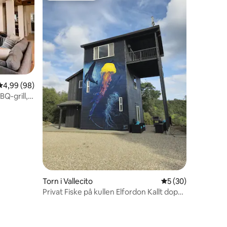
4,99 av 5 i genomsnittligt betyg, 98 omdömen
4,99 (98)
Q-grill,
Torn i Vallecito
5 av 5 i genomsnit
5 (30)
Privat Fiske på kullen Elfordon Kallt dopp
Bastu