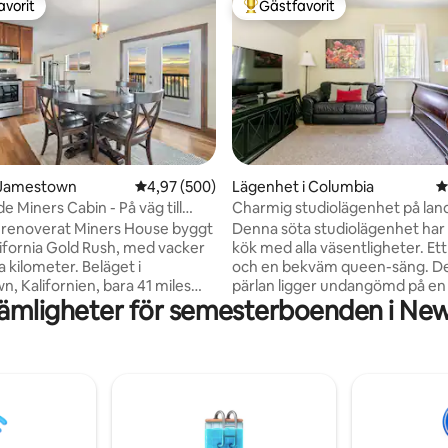
avorit
Gästfavorit
gästfavorit
Populär gästfavorit
ligt betyg, 327 omdömen
 Jamestown
4,97 av 5 i genomsnittligt betyg, 500 omdöm
4,97 (500)
Lägenhet i Columbia
4
 Miners Cabin - På väg till
Charmig studiolägenhet på lan
.
Yosemite Gateway
 renoverat Miners House byggt
Denna söta studiolägenhet har 
ifornia Gold Rush, med vacker
kök med alla väsentligheter. E
ra kilometer. Beläget i
och en bekväm queen-säng. Den 
, Kalifornien, bara 41 miles
pärlan ligger undangömd på en
ämligheter för semesterboenden i Ne
mite National Park Entrance vid
hektar stor tomt, i en lugn
at. Ett av två boenden ligger på
landsbygdsmiljö, inbäddad på e
5 tunnland. Koppla av och njut
trädspäckad kulle. Närliggande
kön utsikt. Spektakulär
destinationer inkluderar Yosem
g och solnedgångar. Gäster
National Park, Big Trees, Dodge
tthimlens utsikt från balkongen;
Columbia Historic State Park, Hi
s för stjärnskådare. Inga
Downtown Sonora, Ironstone V
ingar. Beläget 3,3 miles från
New Melones Lake, Pinecrest L