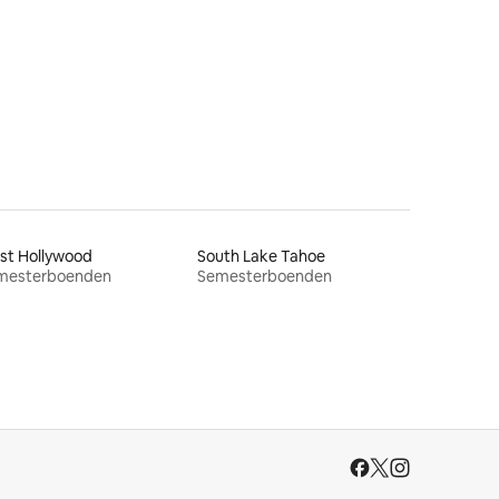
en
st Hollywood
South Lake Tahoe
mesterboenden
Semesterboenden